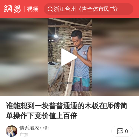
视频
浙江台州《告全体市民书》
美拟年底前首次测试“金穹”反导系统
四川宜宾3.4级地震
网约车司机充电时猝死保险拒赔
陕西柞水泥石流已致2死 仍有1人失联
泰国初中生饮弹自尽前开了26枪
多所高校取消艺考
00:00
00:46
店主称换“青海拉面”招牌后生意更好
Play
Ent
full
伊斯兰版北约来了吗
谁能想到一块普普通通的木板在师傅简
单操作下竟价值上百倍
上半年国内居民出游人次34.63亿
22岁女生独闯南太行失联12天
情系域农小哥
0
广东