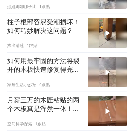
娜娜娜娜娜子比
1跟贴
柱子根部容易受潮损坏！
如何巧妙解决这问题？
杰出清莲
1跟贴
如何用最牢固的方法将裂
开的木板快速修复得完美
如新？
家居生活小妙招
4跟贴
月薪三万的木匠粘贴的两
个木板真是浑然一体！有
多少人能做到啊！
空间科学探索
1跟贴