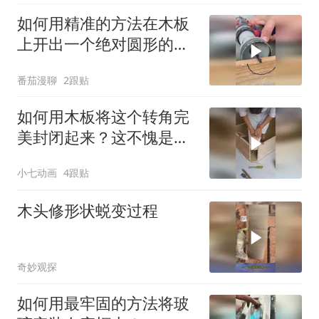
如何用精准的方法在木板
上开出一个绝对圆形的木
孔？
番茄漫聊
2跟贴
如何用木板将这个转角完
美封闭起来？这不愧是老
师傅手艺啊！
小七动画
4跟贴
木头修形状蜕变过程
奇妙观探
如何用最牢固的方法将玻