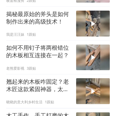
板蓝根漫剪
2跟贴
揭秘最原始的斧头是如何
制作出来的高级技术！
我是汪汪妹
1跟贴
如何不用钉子将两根错位
的木板相互连接在一起？
老熊爱影视
3跟贴
翘起来的木板咋固定？老
木匠这款紧固神器，太好
用了！
晓晓的意大利乡村生活
1跟贴
木工手作，手工打磨的木