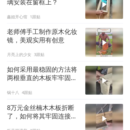
璃安装在窗框上？
鑫姐开心馆
1跟贴
老师傅手工制作原木化妆
镜，美观实用有创意
月亮上的少女
3跟贴
如何采用最稳固的方法将
两根垂直的木板牢牢固定
在一起？
锅十八
4跟贴
8万元金丝楠木木板折断
了，如何将其牢固连接起
来？