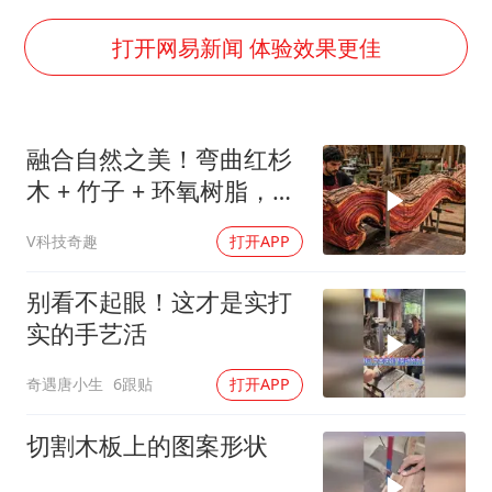
薛之谦杭州站演唱会取消
张本智和：零封向鹏不意外
打开网易新闻 体验效果更佳
今年第二强台风将带来多大影响
“准2万亿”之城点名支持三所大学
融合自然之美！弯曲红杉
习近平心系体育强国建设
木 + 竹子 + 环氧树脂，
DIY自制桌子惊艳全场
V科技奇趣
打开APP
别看不起眼！这才是实打
实的手艺活
奇遇唐小生
6跟贴
打开APP
切割木板上的图案形状