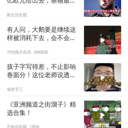
亿欧元给出去，基辅最缺
的东西却一样没补上
附允历史观
有人问，大鹅要是继续这
样被消耗下去，会不会灭
亡？
与你挽月色清
288跟贴
孩子字写得差，不止影响
卷面分！这位老师说透了
背后的原因
兔芽手工
《亚洲频道之街溜子》精
选合集！
吕新说影视
1跟贴