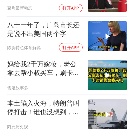
后院抄了
聚焦最新动态
打开APP
八十一年了，广岛市长还
是说不出美国两个字
陈腕特色体育解说
打开APP
妈给我2千万嫁妆，老公
拿去帮小叔买车，刷卡时
销售给我来电！
雪姐故事多
本土陷入火海，特朗普叫
停打击！谁也没想到，中
方已完成南海布局
附允历史观