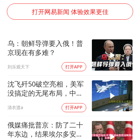
猫咪过火把节被抹成黑猫
打开网易新闻 体验效果更佳
BLG经理辟谣Bin离队
以军士兵把枪口对准中国记者
乌：朝鲜导弹要入俄！普
云南一男子胃中取出180颗铁钉
京现在有多难？
曹颖儿子首次演长剧
刘乐观天下
打开APP
“开学三件套”全线暴涨
总书记点赞的非遗苗绣焕发新生机
沈飞歼50破空亮相，美军
没搞定的无尾布局，中国
已经飞了一年半
清衣渡a
打开APP
俄媒痛批普京：防了二十
年东边，结果埃尔多安把