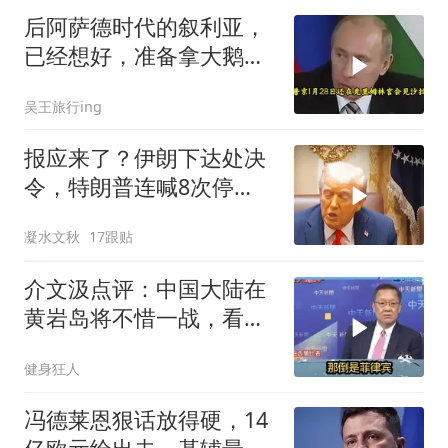
后阿萨德时代的叙利亚，
已经想好，准备拿大鹅石
油叩响西方大门
吴王旅行ing
报应来了？伊朗下达处决
令，特朗普连喊8次停
手，海外资产遭清算
凝水文秋
17跟贴
介文汲点评：中国大陆在
黄岩岛将不惜一战，看你
菲律宾怎么做！
健身狂人
冯德莱恩狠话放得硬，14