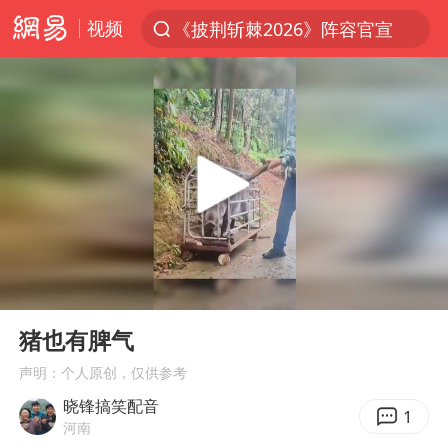
《披荆斩棘2026》阵容官宣
视频
夏日经济乘热而上 消费市场向新而行
于东来回应胖东来近25年老店年底关闭
见到女儿瞬间父亲眼里有了光
刘嘉玲晒与周星驰合照
香港刷新1884年以来最高气温纪录
独闯南太行的失联女生最后轨迹已确认
00:00
00:16
央视新主播李秋莹母校发文祝贺
Play
Ent
上门女婿出轨女邻居多年被判重婚罪
full
猪也有脾气
国足U17与阿森纳决赛取消 并列冠军
声明：个人原创，仅供参考
上海全力守护市民“菜篮子”
晓锋搞笑配音
1
河南
暑期研学游升温 在旅途中增长知识