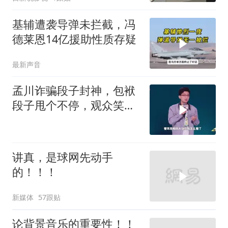
基辅遭袭导弹未拦截，冯
德莱恩14亿援助性质存疑
最新声音
孟川诈骗段子封神，包袱
段子甩个不停，观众笑到
失态丨脱口秀
讲真，是球网先动手
的！！！
新媒体
57跟贴
论背景音乐的重要性！！