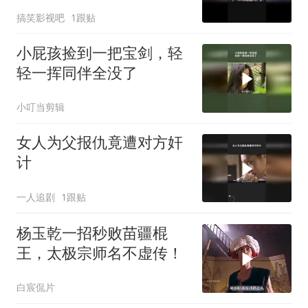
搞笑影视吧
1跟贴
小屁孩捡到一把宝剑，轻
轻一挥同伴全没了
小叮当剪辑
女人为父报仇竟遭对方奸
计
一人追剧
1跟贴
杨玉乾一招秒败苗疆棍
王，太极宗师名不虚传！
白宸侃片