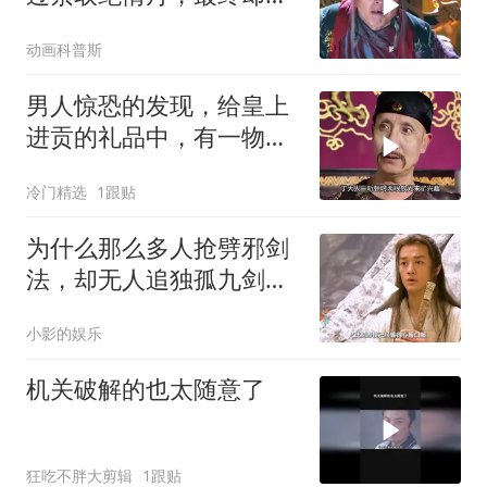
消玉殒！
动画科普斯
男人惊恐的发现，给皇上
进贡的礼品中，有一物会
招来杀身之祸
冷门精选
1跟贴
为什么那么多人抢劈邪剑
法，却无人追独孤九剑
呢？
小影的娱乐
机关破解的也太随意了
狂吃不胖大剪辑
1跟贴