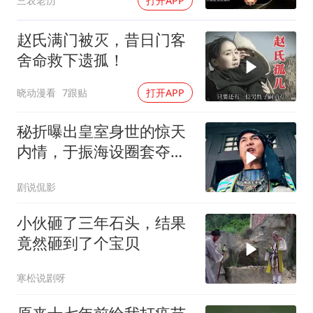
三农老历
打开APP
现
赵氏满门被灭，昔日门客
舍命救下遗孤！
晓动漫看
7跟贴
打开APP
秘折曝出皇室身世的惊天
内情，于振海设圈套夺权
囚禁陈家洛
剧说侃影
小伙砸了三年石头，结果
竟然砸到了个宝贝
寒松说剧呀