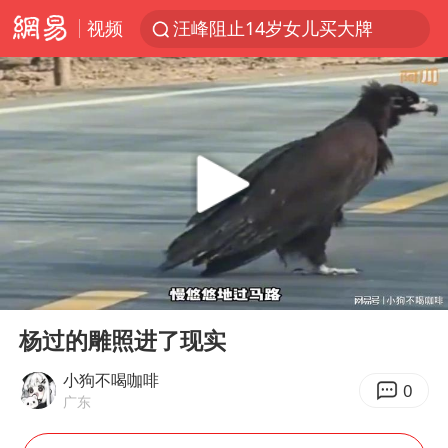
视频
汪峰阻止14岁女儿买大牌
“立秋的第一杯奶茶”又爆单了
四川宜宾市高县发生4.9级地震
王力宏演唱会黄牛带观众藏匿被查获
泰国校园枪击案死亡人数升至7人
佛山通报笔试前13被淘汰后5名进体检
陕西省委书记赶赴柞水县杏坪镇
00:00
01:02
女孩摆摊卖菌子时收到北大通知书
Play
Ent
full
公司“上四休三”但要降薪1000元
杨过的雕照进了现实
改名后的“青海拉面”店
小狗不喝咖啡
0
广东
广岛核爆81周年央视播《奥本海默》