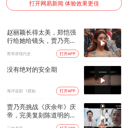
台风灿鸿未来对中国无影响
打开网易新闻 体验效果更佳
河南某医院2.33亿工程串标案细节披露
立秋的仪式感
赵丽颖长得太美，郑恺强
朱雨玲晋级WTT横滨冠军赛女单八强
行给她给镜头，贾乃亮：
“中国蔬菜之乡”最高温达41.8℃
你是有多闲
黑哥讲现代史
打开APP
东方之约 相约未来
没有绝对的安全期
海洋追剧
1跟贴
打开APP
贾乃亮挑战《庆余年》庆
帝，完美复刻陈道明的台
词腔调，帝王气场尽数展