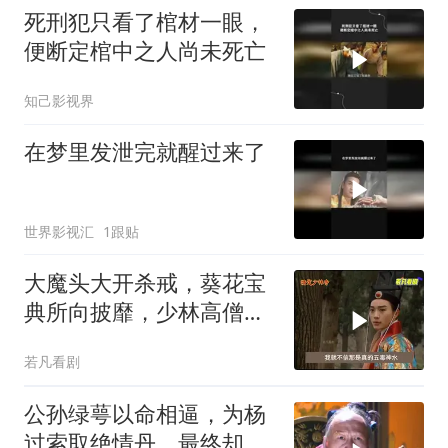
死刑犯只看了棺材一眼，
便断定棺中之人尚未死亡
知己影视界
在梦里发泄完就醒过来了
世界影视汇
1跟贴
大魔头大开杀戒，葵花宝
典所向披靡，少林高僧只
能拼死一搏
若凡看剧
公孙绿萼以命相逼，为杨
过索取绝情丹，最终却香