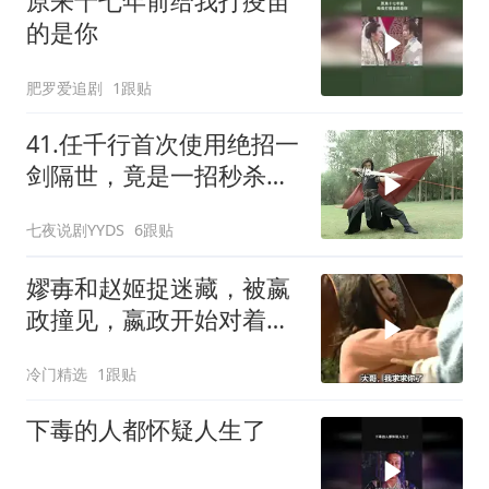
原来十七年前给我打疫苗
的是你
肥罗爱追剧
1跟贴
41.任千行首次使用绝招一
剑隔世，竟是一招秒杀一
流高手酒中仙！
七夜说剧YYDS
6跟贴
嫪毐和赵姬捉迷藏，被嬴
政撞见，嬴政开始对着母
鸡撒气
冷门精选
1跟贴
下毒的人都怀疑人生了