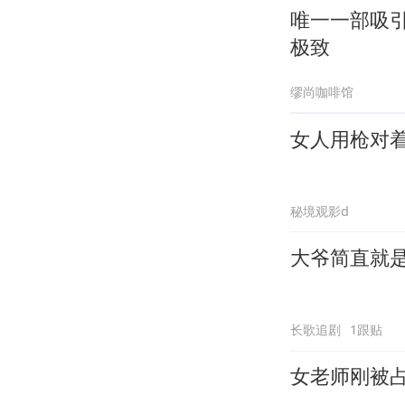
唯一一部吸
极致
缪尚咖啡馆
女人用枪对
秘境观影d
大爷简直就
长歌追剧
1跟贴
女老师刚被