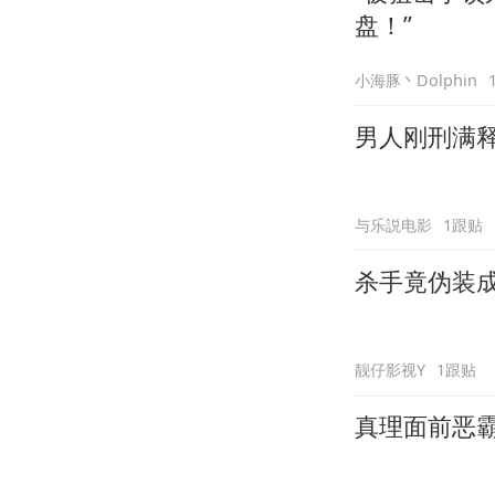
盘！”
小海豚丶Dolphin
男人刚刑满
与乐説电影
1跟贴
杀手竟伪装
靓仔影视Y
1跟贴
真理面前恶