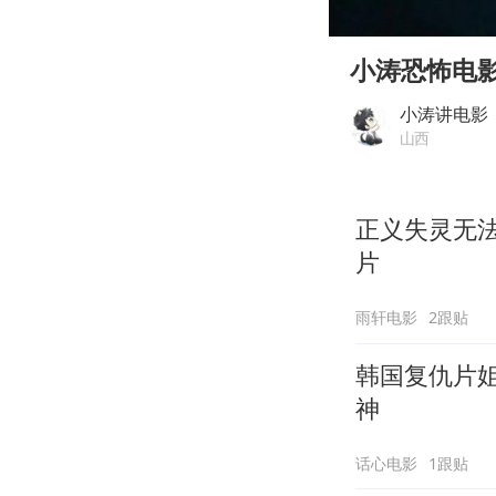
00:00
Play
小涛恐怖电
小涛讲电影
山西
正义失灵无
片
雨轩电影
2跟贴
韩国复仇片
神
话心电影
1跟贴