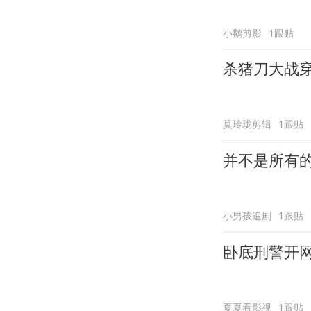
小鹅剪影
1跟贴
杀猪刀大战
莫玲珑剪辑
1跟贴
并不是所有
小男孩追剧
1跟贴
卧底刑警开
夏夏看影视
1跟贴