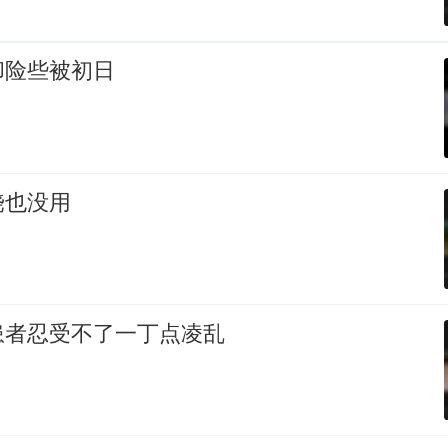
却险些被初日
饶也没用
患者忍受不了一丁点凌乱