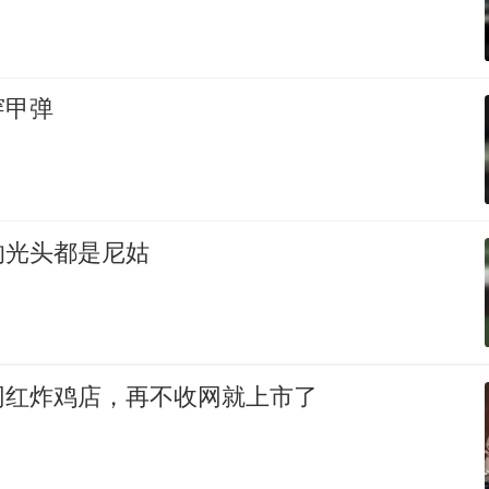
穿甲弹
的光头都是尼姑
网红炸鸡店，再不收网就上市了