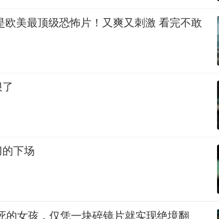
是欧美最顶级恐怖片！又爽又刺激 看完不敢
狠了
刀的下场
锁死的女孩，仅凭一块碎镜片就实现绝境翻