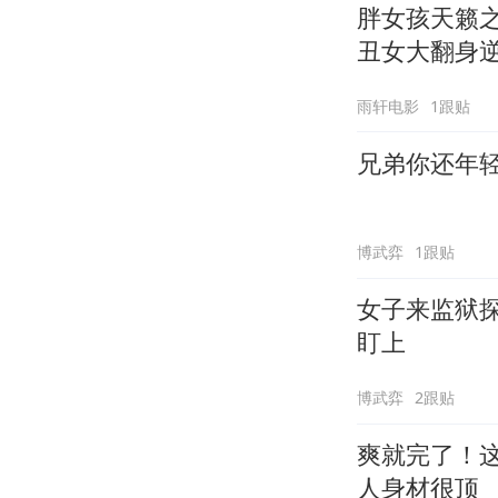
胖女孩天籁
丑女大翻身
雨轩电影
1跟贴
兄弟你还年
博武弈
1跟贴
女子来监狱
盯上
博武弈
2跟贴
爽就完了！
人身材很顶