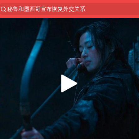
秘鲁和墨西哥宣布恢复外交关系
“电影+”如何激发千亿级消费新活力？
台风白海豚已进入24小时警戒线
沙特土耳其巴基斯坦签署共同防务协议
美股存储板块集体大跌
中医教你一招提升气血
上海：台风白海豚或将带来龙卷风
四川宜宾地震网友称睡觉被摇醒
百花奖开幕式
老中医：立秋后养心是关键
中国女篮70-67险胜尼日利亚女篮