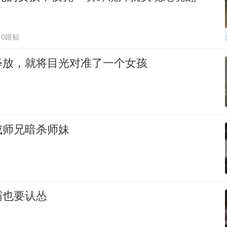
10跟贴
释放，就将目光对准了一个女孩
成师兄暗杀师妹
霸也要认怂