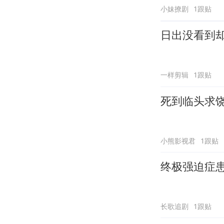
小妹撩剧
1跟贴
日出没看到
一样剪辑
1跟贴
死到临头求
小熊影视君
1跟贴
终极强迫症
长歌追剧
1跟贴