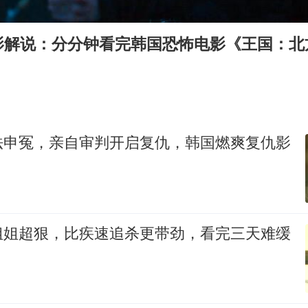
国防部：坚决反制任何闹海挑衅图谋
“今天得有40℃了吧 为啥还不预警”
影解说：分分钟看完韩国恐怖电影《王国：北
“新疆阿勒泰八月能滑雪”不实
U17国足点球大战淘汰河床晋级决赛
日本试射“战斧”导弹，国防部回应
胡彦斌获《歌手2026》歌王
法申冤，亲自审判开启复仇，韩国燃爽复仇影
名创优品回应女子吐槽内裤质量差
夯实基础开新局
姐姐超狠，比疾速追杀更带劲，看完三天难缓