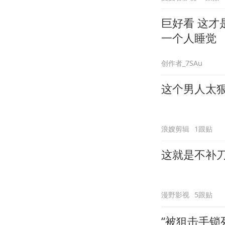
巨好看 这才
一个人睡觉
创作者_7SAu
这个男人太
浪嫂剪辑
1跟贴
这就是不补
漫野影视
5跟贴
“被狙击手