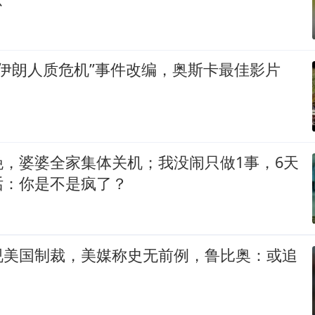
9年伊朗人质危机”事件改编，奥斯卡最佳影片
晚，婆婆全家集体关机；我没闹只做1事，6天
话：你是不是疯了？
视美国制裁，美媒称史无前例，鲁比奥：或追