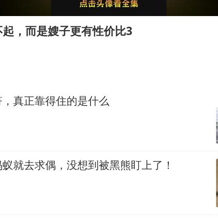
我国外贸延续良好增长态势
国防部：中国军队坚决反制任何闹海挑衅图谋
不起，而是嫂子更有性价比3
今日立秋你咬秋了吗
女儿为争财产堵门阻挠父亲出殡
欧阳娜娜窦靖童好搭
建筑工人不慎坠落身体被3根钢筋刺穿
符，真正靠得住的是什么
夯实基础开新局
蚂蚁就去求偶，没想到被黑熊盯上了！