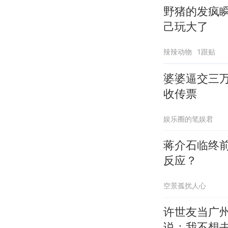
野猪的发疯
己玩大了
辣辣动物
1跟贴
婆婆逼交三
收传票
娱乐圈的笔娱君
蒋介石临终
反应？
空景孤扰人心
许世友当广
说：我不想