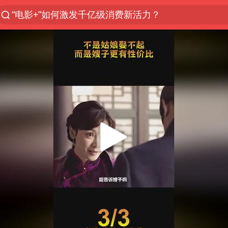
“电影+”如何激发千亿级消费新活力？
U17国足点球大战淘汰河床晋级决赛
中巨芯：上半年归母净利润1405.77万元
国乒男单横滨冠军赛全军覆没
东航：国内客票提前14天免费退改
四川宜宾高县4.9级地震致1死
日本试射“战斧”导弹，国防部回应
百花奖开幕式 刘浩存独舞
台风白海豚中心风力增强
广东雷州通报特教老师招聘违规事件
“新疆阿勒泰八月能滑雪”不实