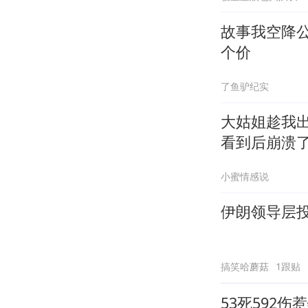
故事我空降
个价
了鱼驴纪实
大姑姐趁我
看到后崩溃
小蜜情感说
伊朗领导层
搞笑哈蘑菇
1跟贴
53死592