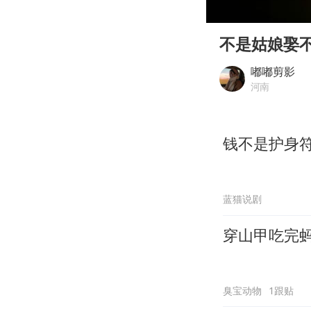
00:00
Play
不是姑娘娶
嘟嘟剪影
河南
钱不是护身
蓝猫说剧
穿山甲吃完
臭宝动物
1跟贴