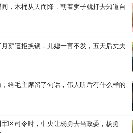
瞬间，木桶从天而降，朝着狮子就打去知道自
万月薪遭拒换锁，儿媳一言不发，五天后丈夫
前，给毛主席留了句话，伟人听后有什么样的
州军区司令时，中央让杨勇去当政委，杨勇
去