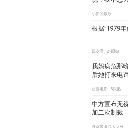
小影的娱乐
根据“197
四夕君
21跟贴
我妈病危那
后她打来电
起喜电影
5跟贴
中方宣布无
加二次制裁
寝室显眼包大队长