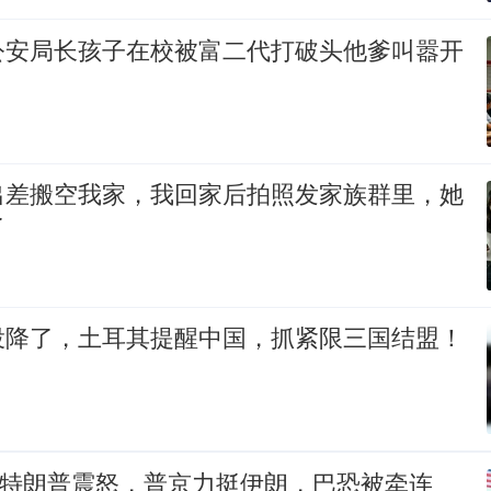
公安局长孩子在校被富二代打破头他爹叫嚣开
出差搬空我家，我回家后拍照发家族群里，她
了
投降了，土耳其提醒中国，抓紧限三国结盟！
伤惹特朗普震怒，普京力挺伊朗，巴恐被牵连