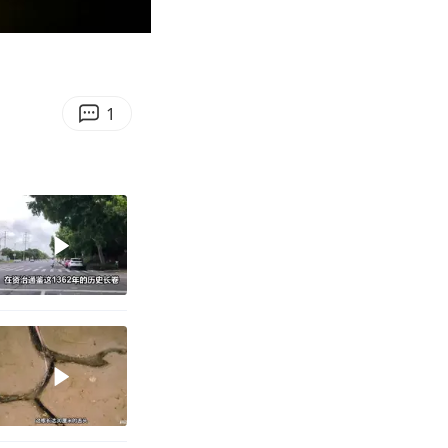
00:34
Enter
fullscreen
1