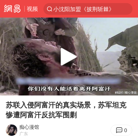
小沈阳加盟《披荆斩棘》
视频
台风“白海豚”登陆 各地各部门全力应对
白海豚雨量超越利奇马、巴威
人形机器人第一股
多地银行上调存款利率
上海地铁4条线路全线停运
白海豚路径图
宇树申购 中一签有望赚20万元
00:00
07:18
Play
Ent
NBA传奇教练老尼尔森去世
full
苏联入侵阿富汗的真实场景，苏军坦克
武汉3名城管协管员殴打摊主被刑拘
惨遭阿富汗反抗军围剿
4.2平卫生间补漏注胶花1.55万
痴心漫馆
0
律师谈贾冰私人饭局被偷拍
广东