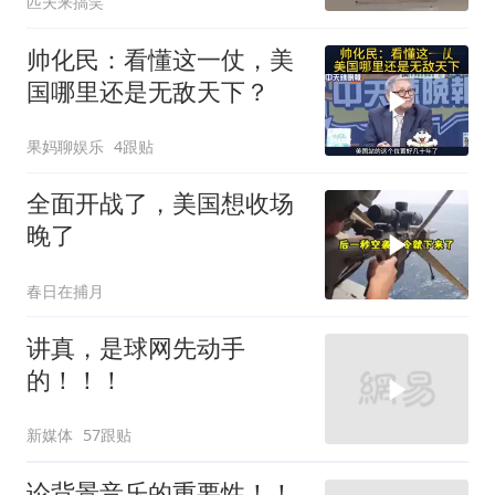
匹夫来搞笑
帅化民：看懂这一仗，美
国哪里还是无敌天下？
果妈聊娱乐
4跟贴
全面开战了，美国想收场
晚了
春日在捕月
讲真，是球网先动手
的！！！
新媒体
57跟贴
论背景音乐的重要性！！