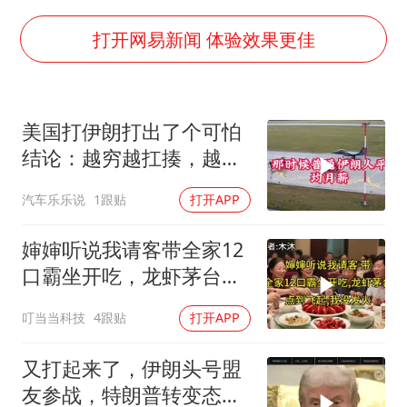
男子结婚8年3个女儿都不是亲生
打开网易新闻 体验效果更佳
面对面丨蔡磊：与渐冻症抗争 纵使不敌 也不屈服
5万小车卖不动 微型代步车集体遇冷
手机真会“偷听”我们说话吗
美国打伊朗打出了个可怕
结论：越穷越扛揍，越富
梅婷12岁女儿百花奖发言
越怕死！
加沙约14万栋建筑被完全摧毁
汽车乐乐说
1跟贴
打开APP
从科技创新看开局起步的时与势
婶婶听说我请客带全家12
口霸坐开吃，龙虾茅台点
到飞起，我没发
叮当当科技
4跟贴
打开APP
又打起来了，伊朗头号盟
友参战，特朗普转变态