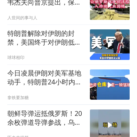
韦杰夫向普京提出，保住
国家的唯一办法
人世间的事与人
特朗普解除对伊朗的封
禁，美国终于对伊朗低头
认输了吗？
球球相印
今日凌晨伊朗对美军基地
动手，特朗普24小时内服
软
拿铁要加糖
朝鲜导弹运抵俄罗斯！20
余枚弹道导弹参战，乌克
兰防空压力倍增！