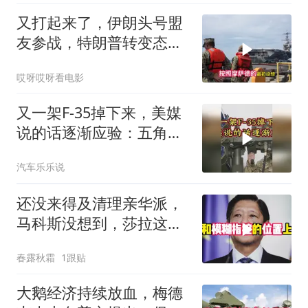
又打起来了，伊朗头号盟
友参战，特朗普转变态
度，英法德俄选边站
哎呀哎呀看电影
又一架F-35掉下来，美媒
说的话逐渐应验：五角大
楼要亏大了
汽车乐乐说
还没来得及清理亲华派，
马科斯没想到，莎拉这次
居然换了打法！
春露秋霜
1跟贴
大鹅经济持续放血，梅德