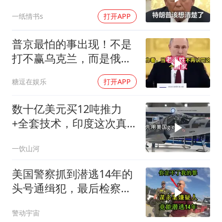
度，英法德俄选边站
一纸情书s
打开APP
普京最怕的事出现！不是
打不赢乌克兰，而是俄罗
斯越打越像苏联？
糖逗在娱乐
打开APP
数十亿美元买12吨推力
+全套技术，印度这次真
要搞定航发
一饮山河
美国警察抓到潜逃14年的
头号通缉犯，最后检察官
却无能为力
警动宇宙