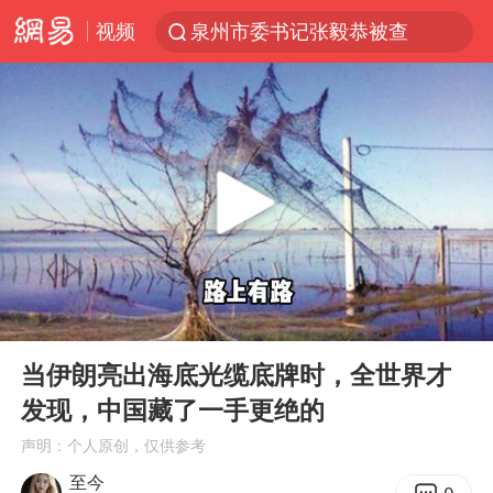
视频
泉州市委书记张毅恭被查
日本试射“战斧”导弹，国防部回应
“电影+”如何激发千亿级消费新活力？
东航：国内客票提前14天免费退改
台风白海豚中心风力增强
向鹏0-3不敌张本智和
百花奖开幕式
00:00
08:12
四川宜宾高县4.9级地震致1死
Play
Ent
full
广东雷州通报特教老师招聘违规事件
当伊朗亮出海底光缆底牌时，全世界才
发现，中国藏了一手更绝的
“新疆阿勒泰八月能滑雪”不实
声明：个人原创，仅供参考
刘国正说向鹏打得很窝囊
至今