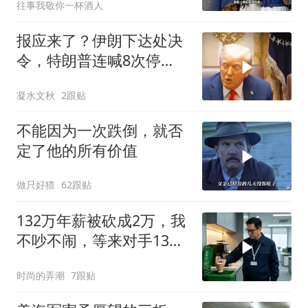
往事我敬你一杯酒人
报应来了？伊朗下达处决
令，特朗普连喊8次停
手，海外资产遭清算
凝水文秋
2跟贴
不能因为一次跌倒，就否
定了他的所有价值
做只好猹
62跟贴
132万年薪被砍成2万，我
不吵不闹，等来对手13倍
年薪挖我
时尚的弄潮
7跟贴