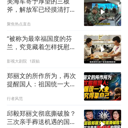
美海军寄予厚望的三板
斧，解放军已经摸清打
法，海空一体联手接下
聚焦热点直击
“被称为最幸福国度的芬
兰，究竟藏着怎样抚慰人
心的烟火气
影视大剧院
1跟贴
郑丽文的所作所为，再次
提醒国人：祖国统一大
业，终究得靠自己！
行者风范
邱毅郑丽文彻底撕破脸？
三次亲手葬送机遇的国民