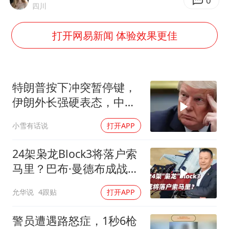
我国外贸延续良好增长态势
0
四川
陈幸同晋级WTT横滨冠军赛8强
打开网易新闻 体验效果更佳
国防部：中国军队坚决反制任何闹海挑衅图谋
宇树科技中一签需缴款7.54万元
两名乘客在飞机上因调节座椅起冲突
特朗普按下冲突暂停键，
女儿为争财产堵门阻挠父亲出殡
伊朗外长强硬表态，中东
局势为何骤然生变？
今日立秋你咬秋了吗
小雪有话说
打开APP
“今天得有40℃了吧 为啥还不预警”
24架枭龙Block3将落户索
夯实基础开新局
马里？巴布·曼德布成战略
支点
允华说
4跟贴
打开APP
警员遭遇路怒症，1秒6枪