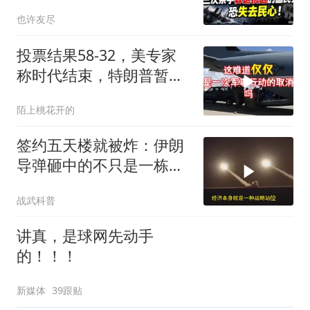
党，恐失去民心
也许友尽
投票结果58-32，美专家
称时代结束，特朗普暂不
攻伊朗
陌上桃花开的
签约五天楼就被炸：伊朗
导弹砸中的不只是一栋
楼，是中企在中东整张底
战武科普
牌
讲真，是球网先动手
的！！！
新媒体
39跟贴