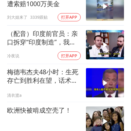
遭索赔1000万美金
刘大姐来了
3339跟贴
打开APP
（配音）印度前官员：亲
口拆穿“印度制造”，我们
只有组装能力，算不上真
冷夜说
打开APP
正的工业制造
梅德韦杰夫48小时：生死
存亡到胜利在望，话术变
现实不变
清衣渡a
欧洲快被啃成空壳了！