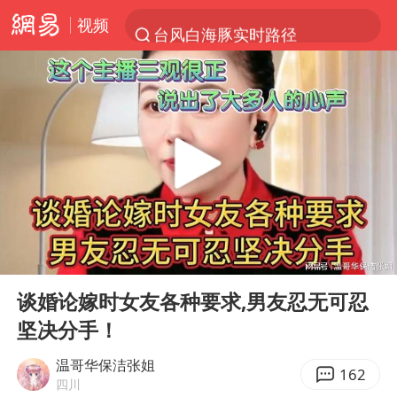
视频
台风白海豚实时路径
“电影+”如何激发千亿级消费新活力？
秘鲁和墨西哥宣布恢复外交关系
沙特土耳其巴基斯坦签署共同防务协议
中医教你一招提升气血
全球首个长时储能一体化产业园量产
四川宜宾市高县4.9级地震致1人死亡
00:00
11:05
胜宏科技：股票交易异常波动
Play
Ent
full
U17国足点球大战淘汰河床晋级决赛
谈婚论嫁时女友各种要求,男友忍无可忍
坚决分手！
百花奖开幕式
日本试射“战斧”导弹，国防部回应
温哥华保洁张姐
162
四川