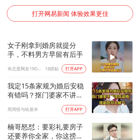
胡彦斌韩磊 谁帮谁
胡彦斌获《歌手2026》歌王
打开网易新闻 体验效果更佳
名创优品回应女子吐槽内裤质量差
秋天的第一杯奶茶到底有多火
女子刚拿到婚房就提分
38岁演员求职万岁山NPC成功
手，不料男方早留有后手
国防部：中国军队坚决反制任何闹海挑衅图谋
有态度网友19Dsym
18跟贴
打开APP
我国外贸延续良好增长态势
夯实基础开新局
我定15条家规为婚后安稳
有错吗？抠门婆家不讲理
竟退婚，度姐怒怼
周周怪与哈基米
打开APP
楠哥怒怼：要彩礼要房子
还要养你全家，你这捞相