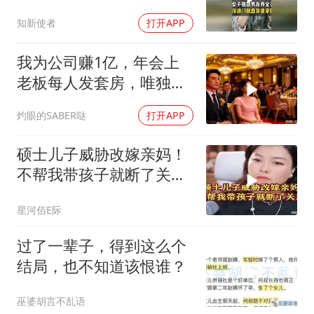
也太难看了！
知新使者
打开APP
我为公司赚1亿，年会上
老板每人发套房，唯独给
我一箱苹果，晚上
灼眼的SABER哒
打开APP
硕士儿子威胁改嫁亲妈！
不帮我带孩子就断了关
系！
星河佰E际
过了一辈子，得到这么个
结局，也不知道该恨谁？
巫婆胡言不乱语