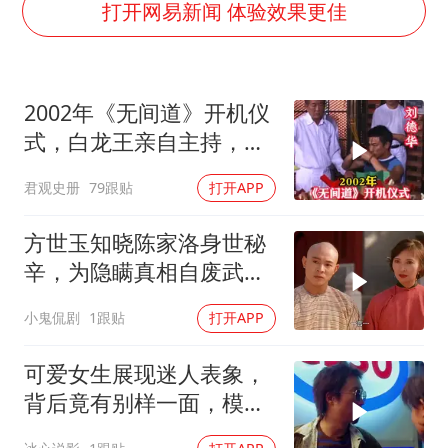
泰国一女公务员妆容引争议 本人回应
打开网易新闻 体验效果更佳
法国将禁止“未经同意的电话营销”
24小时不关空调 电费会更低吗
2002年《无间道》开机仪
中国养老床位“三连降”
式，白龙王亲自主持，预
多地要求领导干部带头休假
言句句成真！
君观史册
79跟贴
打开APP
吉林一“温度计大楼”读数爆表
东方甄选被判赔偿江小白30万元
方世玉知晓陈家洛身世秘
奋进开新局 实干挑大梁
辛，为隐瞒真相自废武
功，背后隐情引深思
小鬼侃剧
1跟贴
打开APP
可爱女生展现迷人表象，
背后竟有别样一面，模样
反差引深思