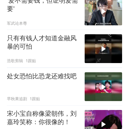
'爱不需要钱，但证明爱需
要'
军武论本尊
只有有钱人才知道金融风
暴的可怕
浩歌剪辑
1跟贴
处女恐怕比恐龙还难找吧
早秋果追剧
1跟贴
宋小宝自称像梁朝伟，刘
嘉玲笑称：你很像的！