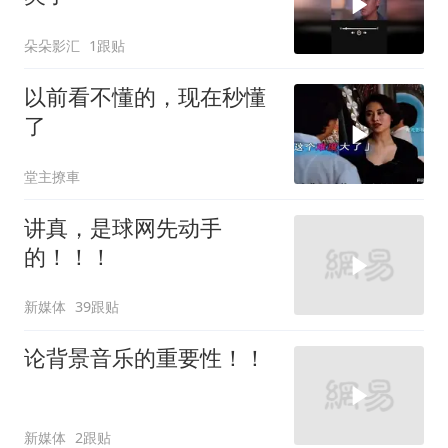
朵朵影汇
1跟贴
以前看不懂的，现在秒懂
了
堂主撩車
讲真，是球网先动手
的！！！
新媒体
39跟贴
论背景音乐的重要性！！
新媒体
2跟贴