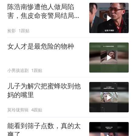
陈浩南惨遭他人做局陷
害，焦皮命丧警局结局悲
惨，江湖风云暗藏多少阴
捡影
1跟贴
谋
女人才是最危险的物种
小男孩追剧
1跟贴
儿子为解穴把蜜蜂吹到他
妈的嘴里
莫玲珑剪辑
4跟贴
能看到筛子点数，真的太
爽了