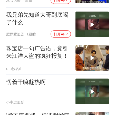
冰心说影
1跟贴
打开APP
我兄弟先知道大哥到底喝
了什么
肥罗爱追剧
1跟贴
打开APP
珠宝店一句广告语，竟引
来江洋大盗的疯狂报复！
ulu秋名山
愣着干嘛趁热啊
小幸运追影