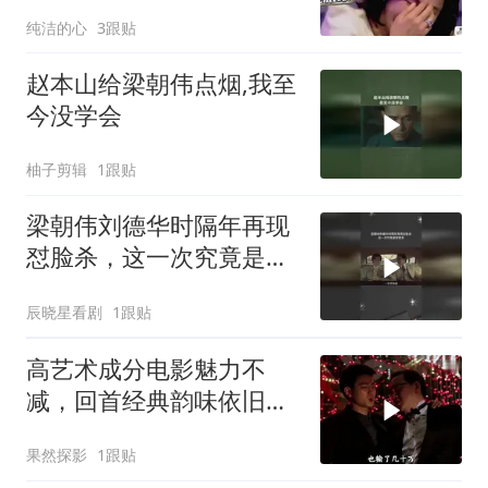
纯洁的心
3跟贴
赵本山给梁朝伟点烟,我至
今没学会
柚子剪辑
1跟贴
梁朝伟刘德华时隔年再现
怼脸杀，这一次究竟是敌
是友
辰晓星看剧
1跟贴
高艺术成分电影魅力不
减，回首经典韵味依旧留
存
果然探影
1跟贴