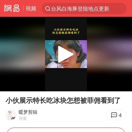
视频
台风白海豚登陆地点更新
以“新”破局 首发经济点亮城市消费活力
台风白海豚进入48小时警戒线
佛得角门将亮相智利俱乐部主场
中方回应是否在太平洋海底开采稀土
看守所辅警收受10万获刑1年
宇树科技发行价格150.80元/股
00:00
00:32
宇树科技王兴兴身家有望超200亿元
Play
Ent
full
五粮液渠道价一箱上涨近百元
小伙展示特长吃冰块怎想被菲佣看到了
CIA被曝已秘密设立古巴工作组
暖梦剪辑
4
河南
U17国足1分钟轰2球