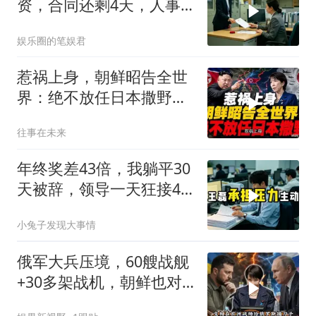
资，合同还剩4天，人事
通知涨薪续签，我
娱乐圈的笔娱君
惹祸上身，朝鲜昭告全世
界：绝不放任日本撒野！
高市还能硬撑多久
往事在未来
年终奖差43倍，我躺平30
天被辞，领导一天狂接47
个退单电话
小兔子发现大事情
俄军大兵压境，60艘战舰
+30多架战机，朝鲜也对
日发出警告