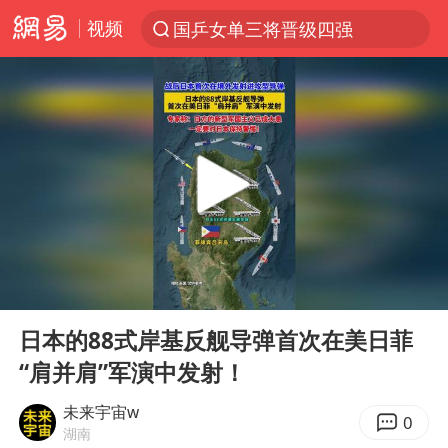
视频
国乒女单三将晋级四强
光影经济撬动暑期消费新蓝海
马克·艾伦退出斯诺克中国公开赛
微信又有新功能，你可以“撤回”你的撤回了！
新疆优化调整景区内自驾服务费
上四休三，但降薪1000元，你接受吗？
情侣平潭拍日出坠崖1死1伤
00:00
00:12
夏日经济乘“热”而上 消费市场向“新”而行
Play
Ent
full
白海豚将正面袭击贯穿浙江
日本的88式岸基反舰导弹首次在美日菲
“肩并肩”军演中发射！
酒店回应车内过夜被收150元
黄金牛市回来了吗
未来宇宙w
0
湖南