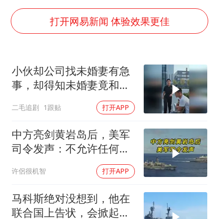
酒店花洒现排泄物住客索赔遭拒
杭州全市有序停课
打开网易新闻 体验效果更佳
36岁男演员成景区NPC后人气爆棚
全民健身事业高质量发展
小伙却公司找未婚妻有急
台当局重金为“台独”织“皇帝新衣”
事，却得知未婚妻竟和别
几元成本的AI广告导致千万市值蒸发
人订婚！
二毛追剧
1跟贴
打开APP
老挝国会主席赛宋蓬逝世
乐享全民健身 共筑健康中国
中方亮剑黄岩岛后，美军
司令发声：不允许任何国
家主宰印太
许侶很机智
打开APP
马科斯绝对没想到，他在
联合国上告状，会掀起中