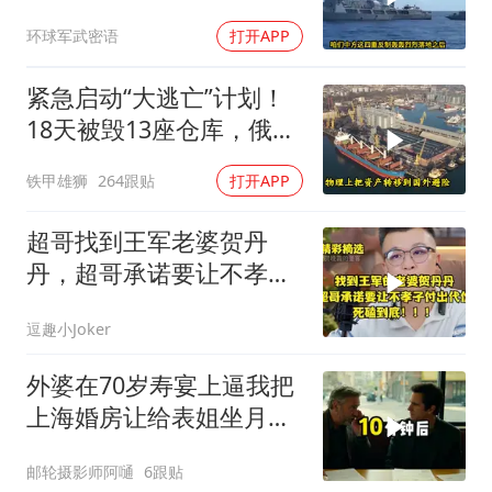
方的4重反制
环球军武密语
打开APP
紧急启动“大逃亡”计划！
18天被毁13座仓库，俄电
商巨头被逼无奈，出此下
铁甲雄狮
264跟贴
打开APP
策
超哥找到王军老婆贺丹
丹，超哥承诺要让不孝子
付出代价，死磕到底
逗趣小Joker
外婆在70岁寿宴上逼我把
上海婚房让给表姐坐月
子，我说行转问舅舅
邮轮摄影师阿嗵
6跟贴