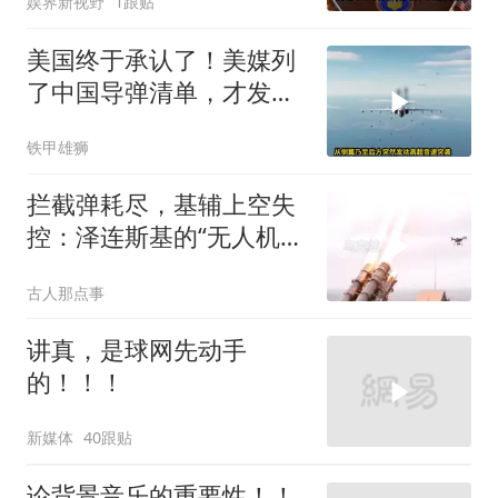
娱界新视野
1跟贴
美国终于承认了！美媒列
了中国导弹清单，才发现
美军根本拦不住
铁甲雄狮
拦截弹耗尽，基辅上空失
控：泽连斯基的“无人机神
话”为何突然没人提了
古人那点事
讲真，是球网先动手
的！！！
新媒体
40跟贴
论背景音乐的重要性！！