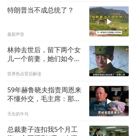
特朗普当不成总统了？
最新声音
林帅去世后，留下两个女
儿一个前妻，她们如今过
的怎么样？
世界热点背后解读
59年赫鲁晓夫指责周恩来
不懂外交，毛主席：那我
也送你一顶帽子
天生的牛马
总裁妻子连扣我5个月工