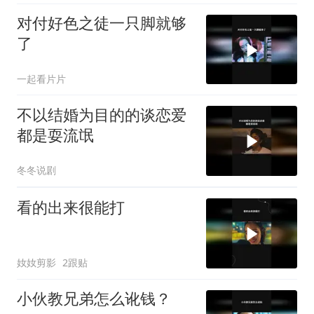
对付好色之徒一只脚就够
了
一起看片片
不以结婚为目的的谈恋爱
都是耍流氓
冬冬说剧
看的出来很能打
奻奻剪影
2跟贴
小伙教兄弟怎么讹钱？