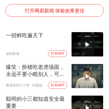
80后女柜员逆袭成4200亿银行副行长
女子利用漏洞0元薅走3000多件家电
打开网易新闻 体验效果更佳
宇树科技 打新
今年已有4位周星驰电影配角去世
一招鲜吃遍天下
房主任回应争议
把党建设得更加坚强有力
波妞影视
打开APP
41岁女子为鼓励女儿考上985研究生
奋进开新局 实干挑大梁
爆笑：扮猪吃老虎场面，
永远不要小瞧别人，可能
你远远不如他
爱搞笑的六十秒
35跟贴
打开APP
聪明的小三都知道安全最
重要