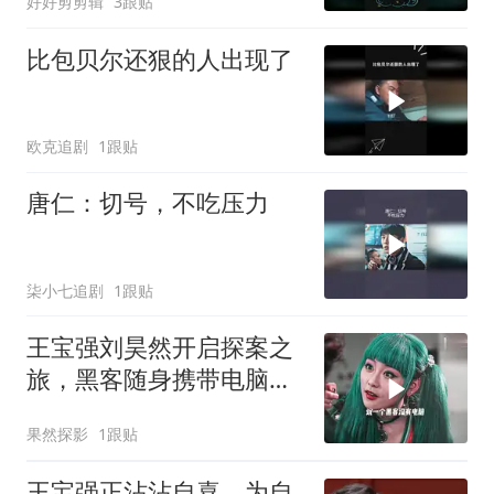
好好剪剪辑
3跟贴
比包贝尔还狠的人出现了
欧克追剧
1跟贴
唐仁：切号，不吃压力
柒小七追剧
1跟贴
王宝强刘昊然开启探案之
旅，黑客随身携带电脑，
精彩剧情一触即发
果然探影
1跟贴
王宝强正沾沾自喜，为自