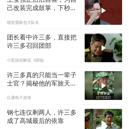
己改装完成鼓掌，下秒就
被王佩瑜严厉评判
寝室显眼包大队长
团长看中许三多，直接把
许三多召回团部
小梊搞笑解说
6跟贴
许三多真的只能当一辈子
士官？揭秘他的军旅天花
板
亿通电子游戏
钢七连仅剩两人，许三多
成了高城最后的依靠