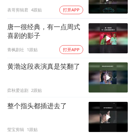
表哥剪辑君
4跟贴
打开APP
唐一很经典，有一点周式
喜剧的影子
青枫剧社
1跟贴
打开APP
黄渤这段表演真是笑翻了
弈秋爱追剧
2跟贴
整个指头都插进去了
莹宝剪辑
1跟贴