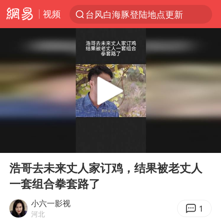
视频
台风白海豚登陆地点更新
以“新”破局 首发经济点亮城市消费活力
看守所辅警收受10万获刑1年
台风白海豚进入48小时警戒线
陈熠被张本美和连扳三局逆转
李亚鹏向地铁吐血女孩捐99999元
多地要求领导干部带头休假
00:00
05:13
感觉全东北都在等7号
Play
Ent
full
中方回应是否在太平洋海底开采稀土
浩哥去未来丈人家订鸡，结果被老丈人
一套组合拳套路了
27岁女子成组织卖淫集团主犯被通缉
法国将禁止“未经同意的电话营销”
小六一影视
1
河北