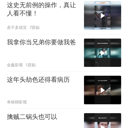
这史无前例的操作，真让
人看不懂！
差不多就笑
7跟贴
我拿你当兄弟你要做我爸
金鑫影视
1跟贴
这年头劫色还得看病历
单格聊影视
擒贼二锅头也可以