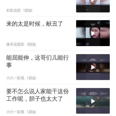
长歌追剧
1跟贴
来的太是时候，献丑了
爆米花观影
3跟贴
能屈能伸，这哥们儿能行
事
小六一影视
1跟贴
要不怎么说人家能干这份
工作呢，胆子也太大了
小六一影视
1跟贴