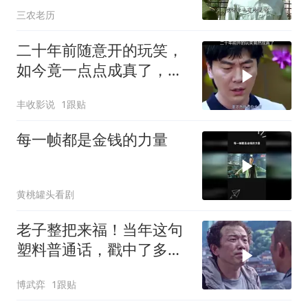
三农老历
二十年前随意开的玩笑，
如今竟一点点成真了，现
实走向太意外
丰收影说
1跟贴
每一帧都是金钱的力量
黄桃罐头看剧
老子整把来福！当年这句
塑料普通话，戳中了多少
打工人的肺管子
博武弈
1跟贴