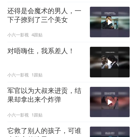
还得是会魔术的男人，一
下子撩到了三个美女
小六一影视
4跟贴
对唔嗨住，我系差人！
小六一影视
1跟贴
军官以为大叔来进贡，结
果却拿出来个炸弹
小六一影视
1跟贴
它救了别人的孩子，可谁