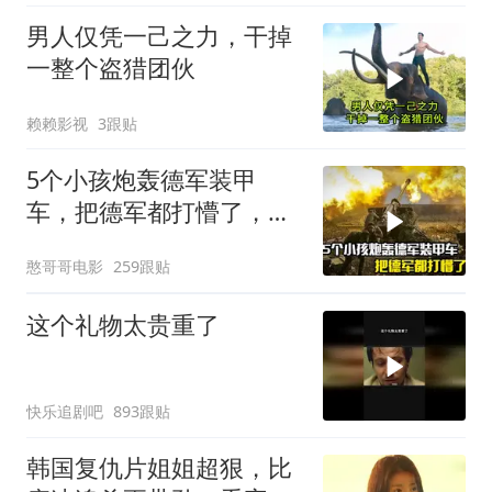
男人仅凭一己之力，干掉
一整个盗猎团伙
赖赖影视
3跟贴
5个小孩炮轰德军装甲
车，把德军都打懵了，战
争片
憨哥哥电影
259跟贴
这个礼物太贵重了
快乐追剧吧
893跟贴
韩国复仇片姐姐超狠，比