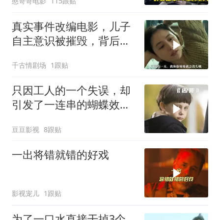
憨哥哥电影
115跟贴
真实事件改编电影，儿子
自主意识被摧毁，背后故
事引反思
千古情剧场
1跟贴
只因工人的一个失误，却
引发了一连串的蝴蝶效
应！惊悚片《凶兆》
豆豆影视
8跟贴
一出将错就错的好戏
影视宠儿
1跟贴
为了一口水直接干掉3个