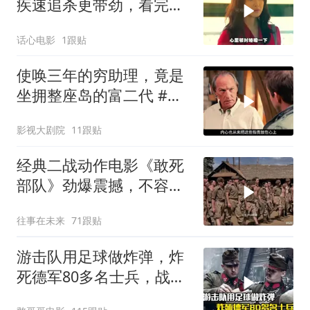
疾速追杀更带劲，看完三
天难缓神
话心电影
1跟贴
使唤三年的穷助理，竟是
坐拥整座岛的富二代 #电
影解说
影视大剧院
11跟贴
经典二战动作电影《敢死
部队》劲爆震撼，不容错
过！
往事在未来
71跟贴
游击队用足球做炸弹，炸
死德军80多名士兵，战争
片