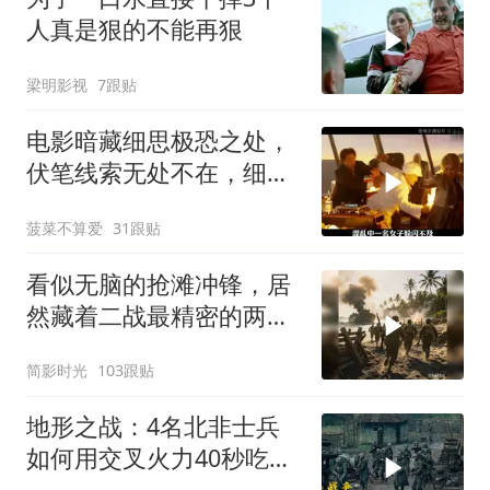
人真是狠的不能再狠
梁明影视
7跟贴
电影暗藏细思极恐之处，
伏笔线索无处不在，细节
让人后背发凉
菠菜不算爱
31跟贴
看似无脑的抢滩冲锋，居
然藏着二战最精密的两栖
登陆作战体系
简影时光
103跟贴
地形之战：4名北非士兵
如何用交叉火力40秒吃掉
16名德军？