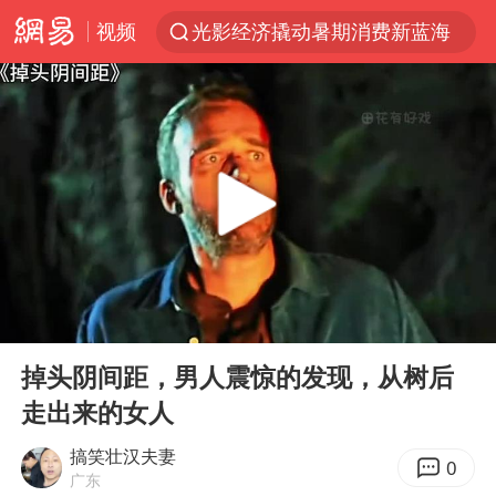
视频
光影经济撬动暑期消费新蓝海
陈思诚零点晒照为佟丽娅庆生
马克·艾伦退出斯诺克中国公开赛
郑丽文：台湾从来没有“独立”过
新疆优化调整景区内自驾服务费
情侣平潭拍日出坠崖1死1伤
梁家辉：到内地拍戏不是北上是回归
00:00
03:46
全民健身事业高质量发展
Play
Ent
full
台当局重金为“台独”织“皇帝新衣”
掉头阴间距，男人震惊的发现，从树后
走出来的女人
几元成本的AI广告导致千万市值蒸发
老挝国会主席赛宋蓬逝世
搞笑壮汉夫妻
0
广东