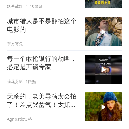
妖秀战红尘
10跟贴
城市猎人是不是翻拍这个
电影的
东方寒兔
每一个敢抢银行的劫匪，
必定是开锁专家
菊花剪影
1跟贴
天杀的，老美导演太会拍
了！差点哭岔气！太抓心
了！看一次哭一次
Agnostic失格