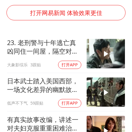
茅台部分直营店飞天茅台提价
夏日经济乘“热”而上 消费市场向“新”而行
打开网易新闻 体验效果更佳
白海豚将正面袭击贯穿浙江
酒店回应车内过夜被收150元
23. 老刑警与十年逃亡真
黄金牛市回来了吗
凶同住一间屋，隔空对视
酒店花洒现排泄物住客索赔遭拒
上演宿命对决 ！
大象影综乐
3跟贴
打开APP
乐享全民健身 共筑健康中国
日本武士踏入美国西部，
一场文化差异的幽默故事
即将开
低声不下气
59跟贴
打开APP
有真实故事改编，讲述一
对夫妇克服重重困难治疗