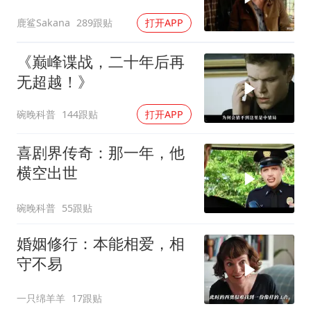
自闭症孩子的故事
鹿鲨Sakana
289跟贴
打开APP
《巅峰谍战，二十年后再
无超越！》
碗晚科普
144跟贴
打开APP
喜剧界传奇：那一年，他
横空出世
碗晚科普
55跟贴
婚姻修行：本能相爱，相
守不易
一只绵羊羊
17跟贴