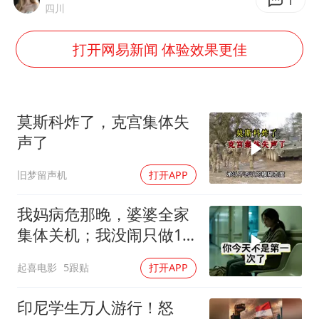
“中国蔬菜之乡”最高温达41.8℃
1
四川
段绚竞因公牺牲 年仅44岁
打开网易新闻 体验效果更佳
日本广岛民众举行游行反对政府行径
27岁女子成组织卖淫集团主犯被通缉
97岁英国奶奶飞上天再破吉尼斯纪录
莫斯科炸了，克宫集体失
女子开一天一夜空调后二氧化碳中毒
声了
奋进开新局 实干挑大梁
旧梦留声机
打开APP
我妈病危那晚，婆婆全家
集体关机；我没闹只做1
事，6天后她打来电话：
起喜电影
5跟贴
打开APP
你是不是疯了？
印尼学生万人游行！怒