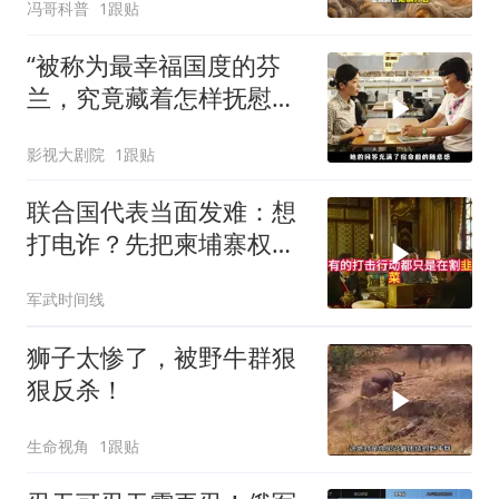
冯哥科普
1跟贴
“被称为最幸福国度的芬
兰，究竟藏着怎样抚慰人
心的烟火气
影视大剧院
1跟贴
联合国代表当面发难：想
打电诈？先把柬埔寨权贵
的底裤扒了！
军武时间线
狮子太惨了，被野牛群狠
狠反杀！
生命视角
1跟贴