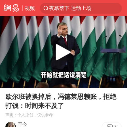
视频
夜幕落下 运动上场
泰交通部副部长回应中国游客遭歧视
Meta被判支付5.67亿美元
1岁宝宝碰坏纸巾盒 宝妈被索赔924元
男子结婚8年3个女儿均非亲生
中信证券：预计铜板块将迎来共振上涨
台风白海豚逼近 暴雨大暴雨来袭
00:00
05:47
“空调24小时开着更省电”不实
Play
Ent
full
公司“上四休三”但要降薪1000元
欧尔班被换掉后，冯德莱恩赖账，拒绝
打钱：时间来不及了
47岁妈妈突然产女 26岁女儿：很震惊
声明：个人原创，仅供参考
OpenAI为免费用户升级GPT-5.6 Luna
至今