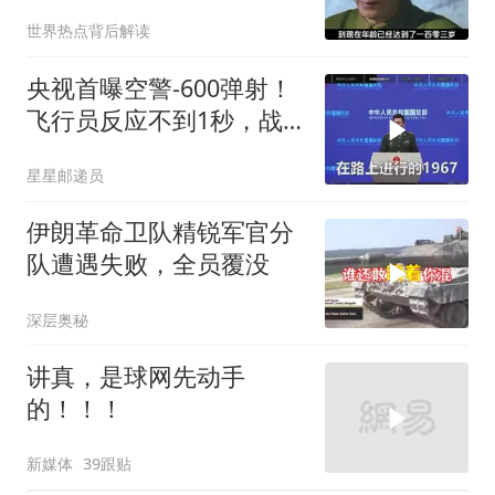
的怎么样？
世界热点背后解读
央视首曝空警-600弹射！
飞行员反应不到1秒，战
友牺牲无人退缩！
星星邮递员
伊朗革命卫队精锐军官分
队遭遇失败，全员覆没
深层奥秘
讲真，是球网先动手
的！！！
新媒体
39跟贴