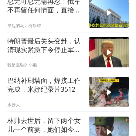
忍无可忍无需再忍！俄军
不再留任何情面，直接炸
平基辅美国军工厂
早起的鸟儿有饭吃
特朗普最后关头变卦，认
清现实紧急下令停止军事
行动
我是孤独的小船
巴纳补刷墙面，焊接工作
完成，米娜纪录片3512
水云人
林帅去世后，留下两个女
儿一个前妻，她们如今过