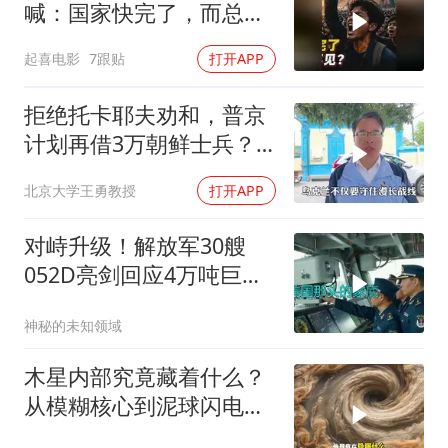
喊：国家快完了，而总统
却装看不见？
起喜电影
7跟贴
打开APP
拒绝托卡耶夫劝和，普京
计划再借3万朝鲜士兵？
泽连斯基处境不妙
北京大学王勇教授
打开APP
对峙升级！解放军30艘
052D亮剑回应4万吨巨舰
挑衅
神秘的未知领域
木星内部究竟藏着什么？
从模糊核心到泥球闪电，
重塑太阳系起源