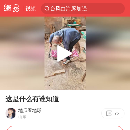
视频
台风白海豚加强
上半年我国机械工业经济运行稳中有进
我国货物贸易进出口超30万亿元
向鹏0-3不敌张本智和
泉州市委书记张毅恭被查
佛山通报笔试前13被淘汰后5名进体检
国防部回应日本试射“战斧”导弹
00:00
00:16
广东雷州通报特教老师招聘违规事件
Play
Ent
full
“立秋的第一杯奶茶”又爆单了
这是什么有谁知道
“新疆阿勒泰八月能滑雪”不实
地瓜看地球
72
山东
陈幸同晋级WTT横滨冠军赛8强