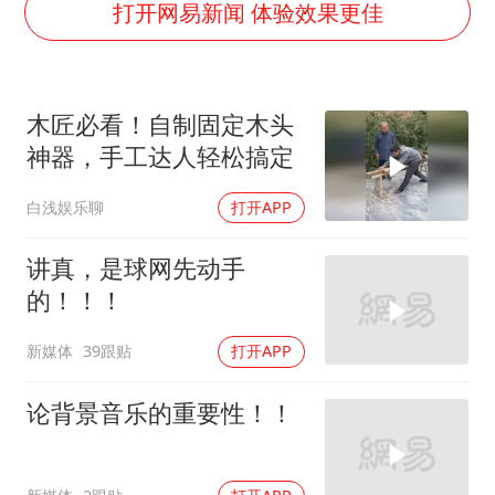
泰国枪击案凶手先杀祖父母后行凶
打开网易新闻 体验效果更佳
宇树科技中一签需缴款7.54万元
国防部：坚决反制任何闹海挑衅图谋
木匠必看！自制固定木头
山东潍坊发布大风黄色预警
神器，手工达人轻松搞定
中国乒协加强青少年赛事赛风赛纪管理
白浅娱乐聊
打开APP
女儿为争财产堵门阻挠父亲出殡
公司“上四休三”但要降薪1000元
讲真，是球网先动手
东方之约 相约未来
的！！！
新媒体
39跟贴
打开APP
论背景音乐的重要性！！