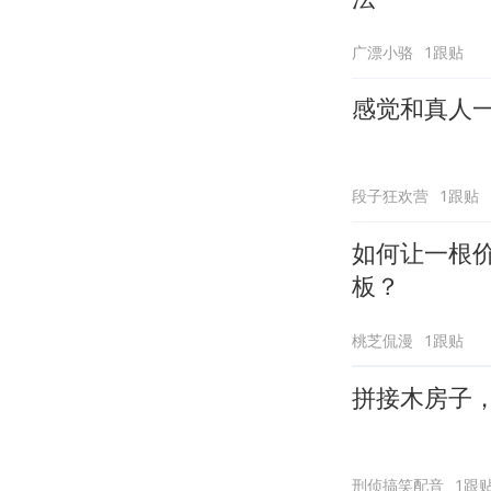
广漂小骆
1跟贴
感觉和真人
段子狂欢营
1跟贴
如何让一根
板？
桃芝侃漫
1跟贴
拼接木房子
刑侦搞笑配音
1跟