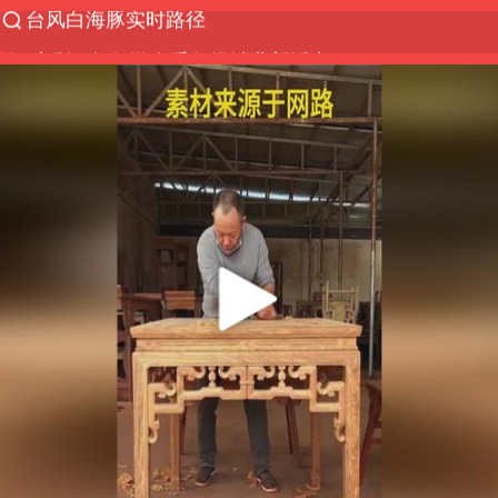
“电影+”如何激发千亿级消费新活力？
秘鲁和墨西哥宣布恢复外交关系
沙特土耳其巴基斯坦签署共同防务协议
中医教你一招提升气血
全球首个长时储能一体化产业园量产
四川宜宾市高县4.9级地震致1人死亡
胜宏科技：股票交易异常波动
U17国足点球大战淘汰河床晋级决赛
百花奖开幕式
日本试射“战斧”导弹，国防部回应
胡彦斌韩磊 谁帮谁