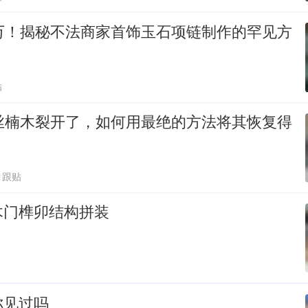
0万！揭秘不法商家首饰玉石项链制作的罕见方
贴
金丝楠木裂开了，如何用最绝的方法将其恢复得
1跟贴
木门榫卯结构拼装
你见过吗