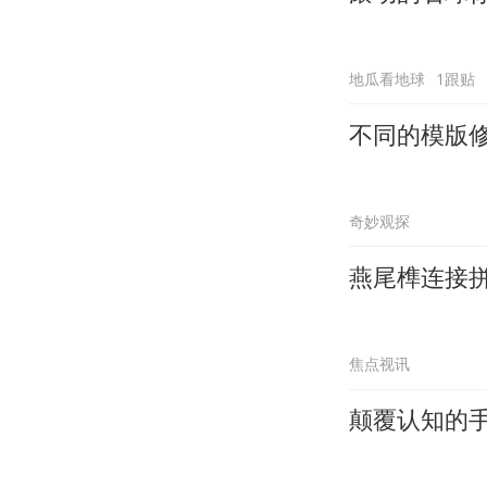
地瓜看地球
1跟贴
不同的模版
奇妙观探
燕尾榫连接
焦点视讯
颠覆认知的