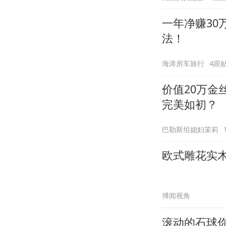
一年净赚3
法！
海涛房车旅行
4跟
价值20万
完美如初？
巴勒斯坦媳妇茉莉
欧式雕花实
博闻视角
滚动的石球