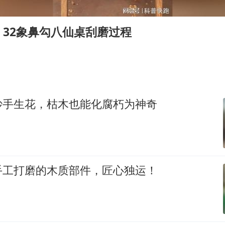
胡彦斌获《歌手2026》歌王
名创优品回应女子吐槽内裤质量差
32象鼻勾八仙桌刮磨过程
秋天的第一杯奶茶到底有多火
38岁演员求职万岁山NPC成功
国防部：中国军队坚决反制任何闹海挑衅图谋
我国外贸延续良好增长态势
妙手生花，枯木也能化腐朽为神奇
夯实基础开新局
手工打磨的木质部件，匠心独运！