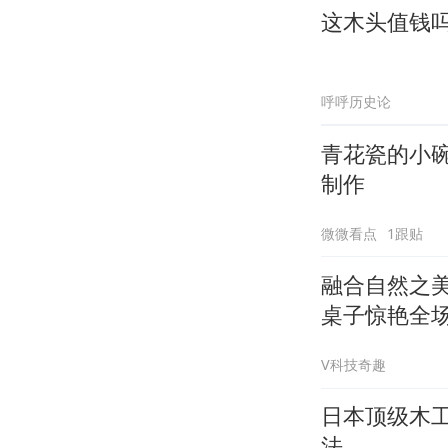
这木头值钱
呼呼历史论
青花瓷的小
制作
微微看点
1跟贴
融合自然之美
桌子惊艳全
V科技奇趣
日本顶级木工
法