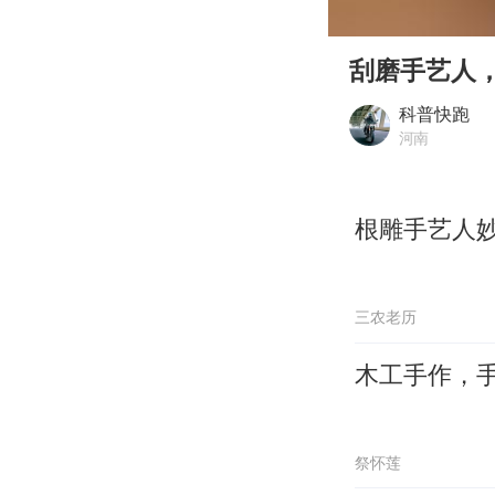
00:00
Play
刮磨手艺人，
科普快跑
河南
根雕手艺人
三农老历
木工手作，
祭怀莲