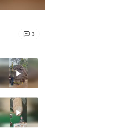
00:15
Enter
fullscreen
3