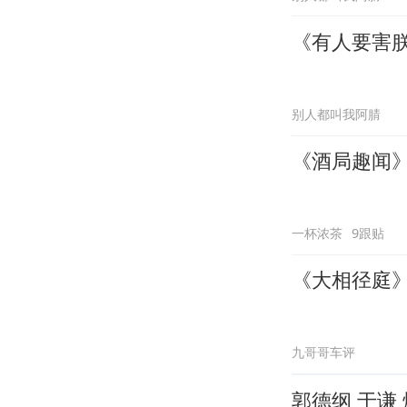
《有人要害
别人都叫我阿腈
《酒局趣闻
一杯浓茶
9跟贴
《大相径庭
九哥哥车评
郭德纲 于谦