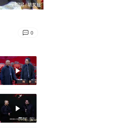
18:15
Enter
fullscreen
0