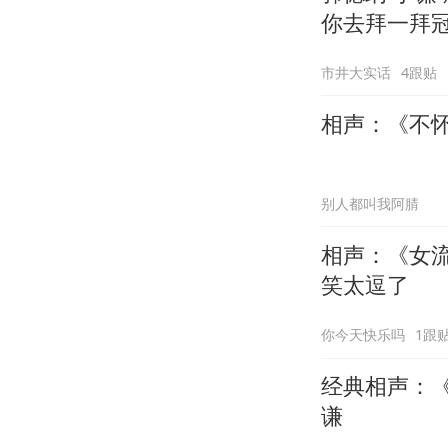
你去拜一拜
市井大实话
4跟贴
相声：《不
别人都叫我阿腈
相声：《女
笑太逗了
你今天快乐吗
1跟
经典相声：《
谦