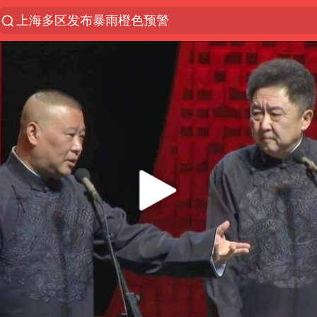
上海多区发布暴雨橙色预警
台风“白海豚”登陆 各地各部门全力应对
人形机器人第一股
上海地铁4条线路全线停运
宇树申购 中一签有望赚20万元
白海豚路径图
白海豚可深入内陆制造大范围风雨
七旬老人被女主播骗8万
男子结婚8年3个女儿都不是亲生
欧菲光发布澄清公告
NBA传奇教练老尼尔森去世