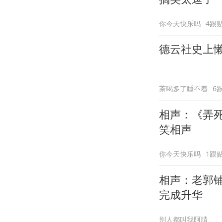
你今天快乐吗
4跟
德云社史上
茶喝多了睡不着
6
相声：《弄
笑相声
你今天快乐吗
1跟
相声：老郭
完成升华
别人都叫我阿腈