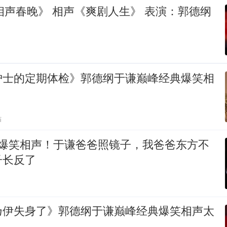
《2025天津相声春晚》 相声《爽剧人生》 表演：郭德纲
护士的定期体检》郭德纲于谦巅峰经典爆笑相
贴
 爆笑相声！于谦爸爸照镜子，我爸爸东方不
子长反了
乃伊失身了》郭德纲于谦巅峰经典爆笑相声太