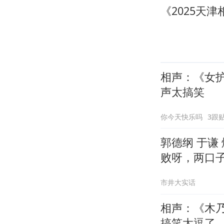
相声：《女
声太搞笑
你今天快乐吗
3跟
郭德纲 于谦
败呀，两口
市井大实话
相声：《木
搞笑太逗了