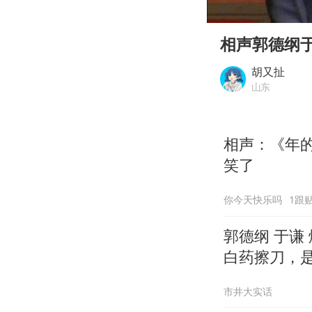
00:00
Play
相声郭德纲
胡又扯
山东
相声：《年
笑了
你今天快乐吗
1跟
郭德纲 于谦
白药擦刀，
市井大实话