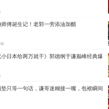
贴
懒师傅诞生记！老郭一旁添油加醋
跟贴
死小日本给两万就干》郭德纲于谦巅峰经典爆
贴
铺垫只等一句话，谦哥迷糊接一嘴，包袱瞬间