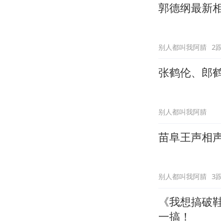
郭德纲最新
别人都叫我阿腈
2
张鹤伦、郎
别人都叫我阿腈
苗阜王声相
别人都叫我阿腈
3
《我想搞破鞋
一搞！