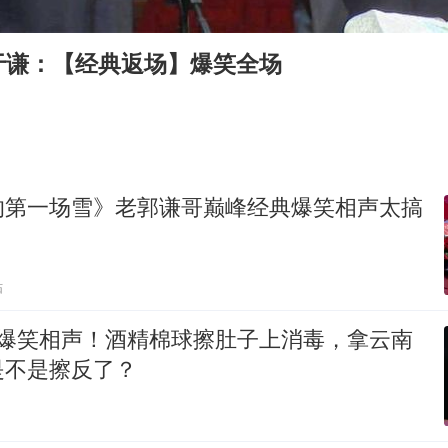
手机真会“偷听”我们说话吗
轰-6K到底是不是战略轰炸机
于谦：【经典返场】爆笑全场
“皋”在低处
面对面丨蔡磊：与渐冻症抗争 纵使不敌 也不屈服
加沙约14万栋建筑被完全摧毁
江西警方通报：一男子酒驾致7人受伤
的第一场雪》老郭谦哥巅峰经典爆笑相声太搞
资本扎堆入局 香港校舍生意爆火
从科技创新看开局起步的时与势
贴
 爆笑相声！酒精棉球擦肚子上消毒，拿云南
是不是擦反了？