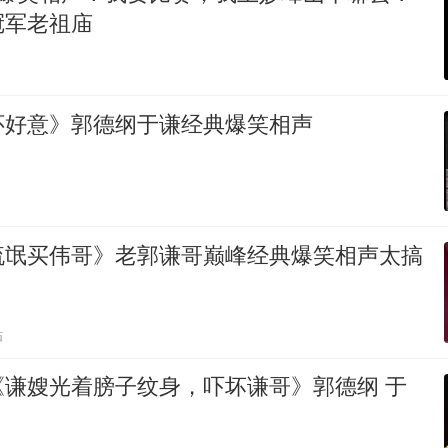
冠军老祖庙
怀好意》郭德纲于谦经典爆笑相声
流氓买伟哥》老郭谦哥巅峰经典爆笑相声太搞
贴
谦嫂光着膀子纹身，吓坏谦哥》郭德纲 于