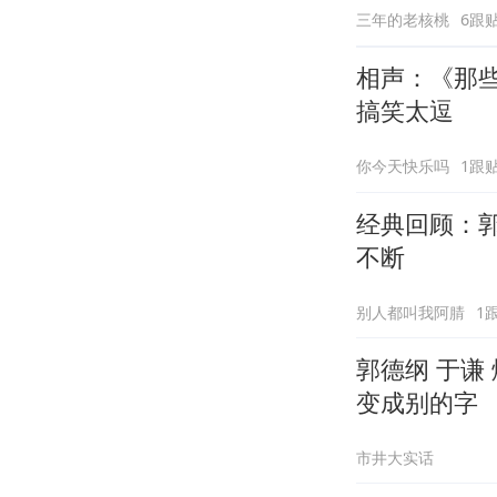
三年的老核桃
6跟
相声：《那
搞笑太逗
你今天快乐吗
1跟
经典回顾：
不断
别人都叫我阿腈
1
郭德纲 于谦
变成别的字
市井大实话