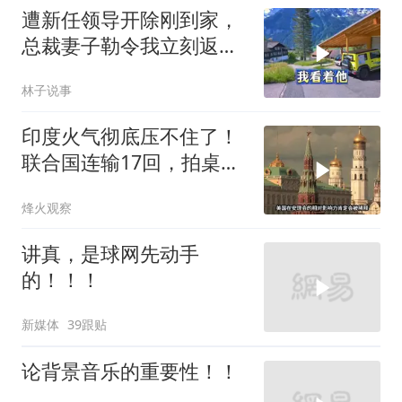
遭新任领导开除刚到家，
总裁妻子勒令我立刻返
岗，我直言她无权命令我
林子说事
印度火气彻底压不住了！
联合国连输17回，拍桌子
把五常全数落一遍
烽火观察
讲真，是球网先动手
的！！！
新媒体
39跟贴
论背景音乐的重要性！！