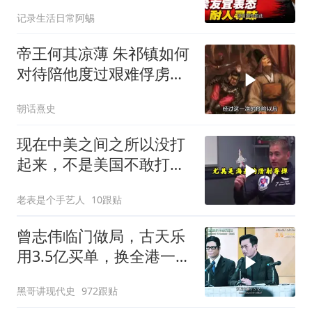
表态耐人寻味
记录生活日常阿蜴
帝王何其凉薄 朱祁镇如何
对待陪他度过艰难俘虏生
涯的袁彬
朝话熹史
现在中美之间之所以没打
起来，不是美国不敢打或
者没那个能力
老表是个手艺人
10跟贴
曾志伟临门做局，古天乐
用3.5亿买单，换全港一声
佩服！
黑哥讲现代史
972跟贴