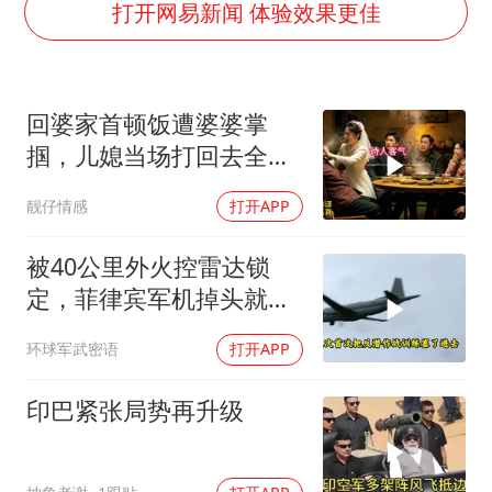
台风白海豚影响中国已成定局
打开网易新闻 体验效果更佳
外交部发言人就广岛核爆81周年等答记者问
贵州轮胎子公司获美国退税8136万
回婆家首顿饭遭婆婆掌
法国下周开始禁止未经同意的电话营销
掴，儿媳当场打回去全家
吉林一“温度计大楼”读数爆表
惊呆
靓仔情感
打开APP
多地要求领导干部带头休假
奋进开新局 实干挑大梁
被40公里外火控雷达锁
定，菲律宾军机掉头就
跑，欧盟1500万也救不了
环球军武密语
打开APP
场
印巴紧张局势再升级