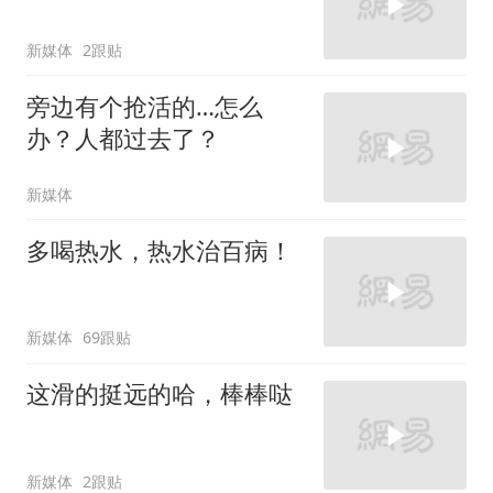
新媒体
2跟贴
旁边有个抢活的…怎么
办？人都过去了？
新媒体
多喝热水，热水治百病！
新媒体
69跟贴
这滑的挺远的哈，棒棒哒
新媒体
2跟贴