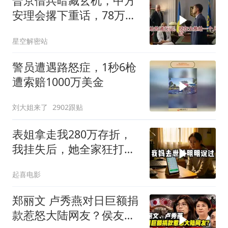
普京借兵暗藏玄机，中方
安理会撂下重话，78万件
武器去向成谜
星空解密站
警员遭遇路怒症，1秒6枪
遭索赔1000万美金
刘大姐来了
2902跟贴
表姐拿走我280万存折，
我挂失后，她全家狂打
200个电话
起喜电影
郑丽文 卢秀燕对日巨额捐
款惹怒大陆网友？侯友宜