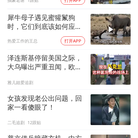
抽象老谢
1跟贴
打开APP
犀牛母子遇见蜜獾鬣狗
时，它们到底该如何应
对？
热爱工作的王总
打开APP
泽连斯基停留美国之际，
大乌曝出严重丑闻，欧洲
或彻夜难眠
雅儿姐爱追剧
女孩发现老公出问题，回
家一看傻眼了！
二毛追剧
12跟贴