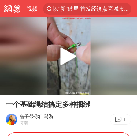
视频
以“新”破局 首发经济点亮城市消费活力
佛得角门将亮相智利俱乐部主场
中方回应是否在太平洋海底开采稀土
看守所辅警收受10万获刑1年
宇树科技发行价格150.80元/股
CIA被曝已秘密设立古巴工作组
泰国一女公务员妆容引争议 本人回应
00:00
00:19
U17国足1分钟轰2球
Play
Ent
full
宇树科技王兴兴身家有望超200亿元
一个基础绳结搞定多种捆绑
中国养老床位“三连降”
磊子带你自驾游
1
河南
27岁女子成组织卖淫集团主犯被通缉