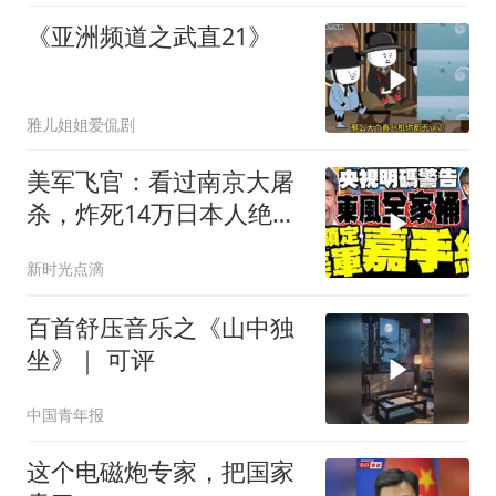
《亚洲频道之武直21》
雅儿姐姐爱侃剧
美军飞官：看过南京大屠
杀，炸死14万日本人绝不
后悔！
新时光点滴
百首舒压音乐之《山中独
坐》｜ 可评
中国青年报
这个电磁炮专家，把国家