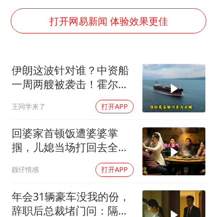
泰国校园枪击事件已致8死30余伤
光伏八巨头签署“不低于成本价”倡议
打开网易新闻 体验效果更佳
胡彦斌获《歌手2026》歌王
宇树王兴兴被问了360多个问题
伊朗这波针对谁？中资船
79岁老人被城管撞倒后离世案一审开庭
一周两艘被袭击！霍尔木
2名小孩玩手机低头幅度近乎折叠
兹海峡的“安全走廊”神话
王同学来了
打开APP
彻底破灭！
四川宜宾地震网友称睡觉被摇醒
夯实基础开新局
回婆家首顿饭遭婆婆掌
掴，儿媳当场打回去全家
惊呆
靓仔情感
打开APP
年会31辆豪车没我的份，
辞职后总裁堵门问：隔壁