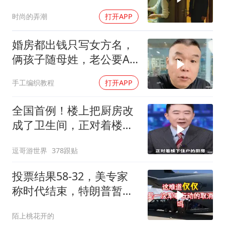
楼你买的？
时尚的弄潮
打开APP
婚房都出钱只写女方名，
俩孩子随母姓，老公要AA
制？七公句句扎心
手工编织教程
打开APP
全国首例！楼上把厨房改
成了卫生间，正对着楼下
的厨房。你怎么
逗哥游世界
378跟贴
投票结果58-32，美专家
称时代结束，特朗普暂不
攻伊朗
陌上桃花开的