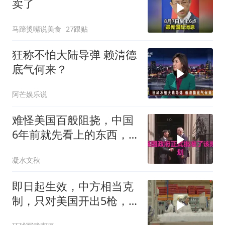
卖了
马蹄烫嘴说美食
27跟贴
狂称不怕大陆导弹 赖清德
底气何来？
阿芒娱乐说
难怪美国百般阻挠，中国
6年前就先看上的东西，
特朗普想要截胡？
凝水文秋
即日起生效，中方相当克
制，只对美国开出5枪，
商务部二号令颁布