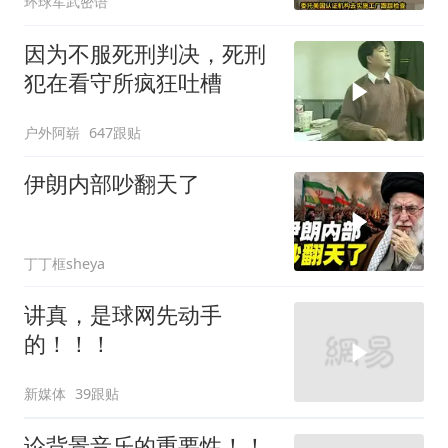
环球军武密语
因为不服死刑判决，死刑
犯在看守所疯狂吐槽
户外阿崭
647跟贴
伊朗内部吵翻天了
丁丁框sheya
讲真，是球网先动手
的！！！
新媒体
39跟贴
论背景音乐的重要性！！