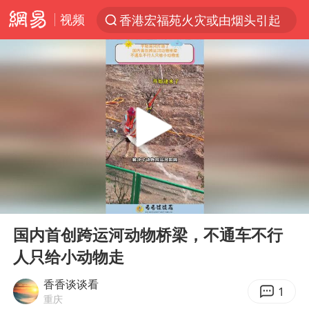
视频
香港宏福苑火灾或由烟头引起
“China Cool”火了，老外爱上中国避暑游
台风白海豚闭眼了
浙江海事局启动Ⅰ级防台应急响应
泰国初中生饮弹自尽前开了26枪
云南一地村民过火把节意外灼伤16人
预计“白海豚”明晚将在浙江舟山到福建福鼎一带沿海登陆
00:00
00:24
用AI造出新病毒意味着什么
Play
Ent
full
美股创4月份以来最大单周涨幅
国内首创跨运河动物桥梁，不通车不行
人只给小动物走
王虹邓煜的同学获统计学界诺贝尔奖
台州《告全体市民书》：非必要不外出
香香谈谈看
1
重庆