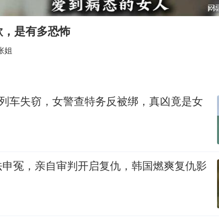
宇树申购 中一签有望赚20万元
律师谈贾冰私人饭局被偷拍
欲，是有多恐怖
白海豚路径图
张姐
面对面丨蔡磊：与渐冻症抗争 纵使不敌 也不屈服
男子结婚8年3个女儿都不是亲生
5万小车卖不动 微型代步车集体遇冷
零件列车失窃，女警查特务反被绑，真凶竟是女
“还不如不放假”
从科技创新看开局起步的时与势
法申冤，亲自审判开启复仇，韩国燃爽复仇影