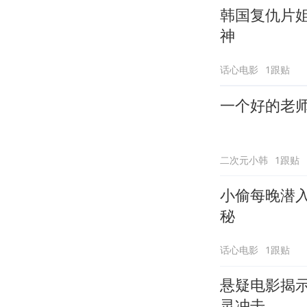
韩国复仇片
神
话心电影
1跟贴
一个好的老
二次元小韩
1跟贴
小偷每晚潜
秘
话心电影
1跟贴
悬疑电影揭
灵冲击