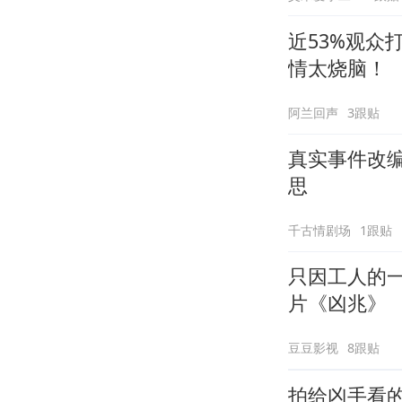
近53%观众
情太烧脑！
阿兰回声
3跟贴
真实事件改
思
千古情剧场
1跟贴
只因工人的
片《凶兆》
豆豆影视
8跟贴
拍给凶手看