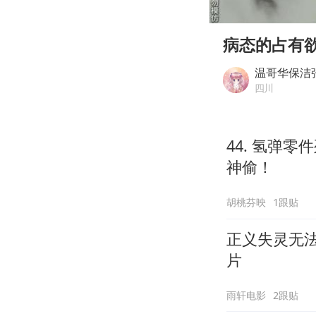
00:00
Play
病态的占有
温哥华保洁
四川
44. 氢弹
神偷！
胡桃芬映
1跟贴
正义失灵无
片
雨轩电影
2跟贴