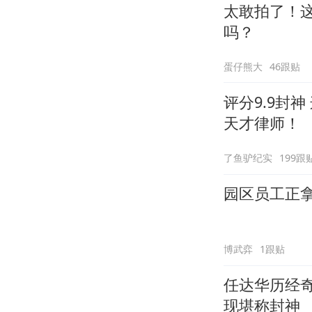
太敢拍了！
吗？
蛋仔熊大
46跟贴
评分9.9封
天才律师！
了鱼驴纪实
199跟
园区员工正
博武弈
1跟贴
任达华历经
现堪称封神