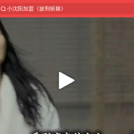
小沈阳加盟《披荆斩棘》
台风“白海豚”登陆 各地各部门全力应对
上海发布内涝积水风险提示
人形机器人第一股
多地银行上调存款利率
上海地铁4条线路全线停运
新疆生产建设兵团生态环境局原局长被查
4.2平卫生间补漏注胶花1.55万
NBA传奇教练老尼尔森去世
武汉3名城管协管员殴打摊主被刑拘
武汉天桥城管打人 当地通报