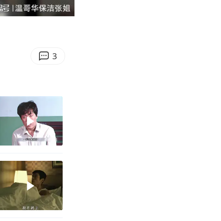
00:49
Enter
fullscreen
3