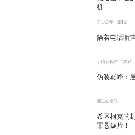
机
了史剧堂
2跟贴
隔着电话听
小晴影视君
1跟贴
伪装巅峰：
糖逗在娱乐
希区柯克的
罪悬疑片！