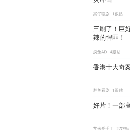
嵩仔聊剧
1跟贴
三刷了！巨
辣的悍匪！
疯兔AD
4跟贴
香港十大奇
胖鱼看剧
1跟贴
好片！一部
艾米爱手工
27跟贴