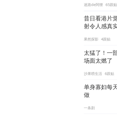
迷路de阿狸
65跟贴
昔日看港片
射令人感真
果然探影
4跟贴
太猛了！一
场面太燃了
沙果唠生活
6跟贴
单身寡妇每
做
一条剧