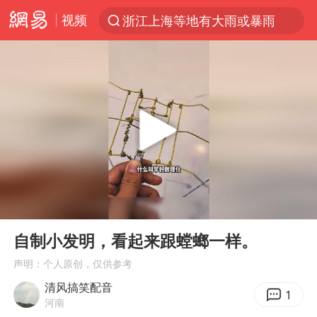
视频
浙江上海等地有大雨或暴雨
光影经济撬动暑期消费新蓝海
西湖突现狂风暴雨 游客瞬间被浇透
隔20米开高仿奶茶店被判赔35万元
“不怕六爷挂得多 就怕六爷挂一颗”
白海豚将正面袭击贯穿浙江
多家A股公司收到美国关税退款
00:00
00:10
直击东北超：哈尔滨vs通辽
Play
Ent
full
视频丨中国东方电气集团原党组副书记、董事宋致远被查
自制小发明，看起来跟螳螂一样。
香港宏福苑火灾或由烟头引起
声明：个人原创，仅供参考
清风搞笑配音
酒店回应车内过夜被收150元
1
河南