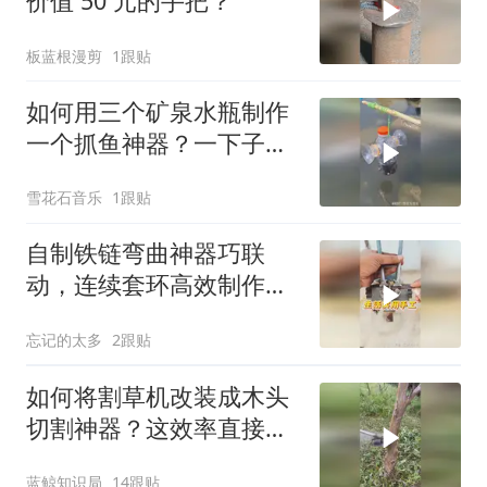
价值 50 元的手把？
板蓝根漫剪
1跟贴
如何用三个矿泉水瓶制作
一个抓鱼神器？一下子竟
然抓这么多鱼啊！
雪花石音乐
1跟贴
自制铁链弯曲神器巧联
动，连续套环高效制作藏
创造智慧
忘记的太多
2跟贴
如何将割草机改装成木头
切割神器？这效率直接翻
10倍！
蓝鲸知识局
14跟贴