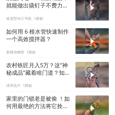
就能做出撬钉子不费力的
“万能工具”
改进型Ye三号机
1跟贴
如何用 6 根水管快速制作
一个高效搅拌器？
老猫动物馆
1跟贴
农村铁匠月入5万？这“神
秘成品”藏着啥门道？知道
的人真不多
清哥说片
1跟贴
家里的门锁老是被偷 ！如
何用最绝的方法将它拴起
来？