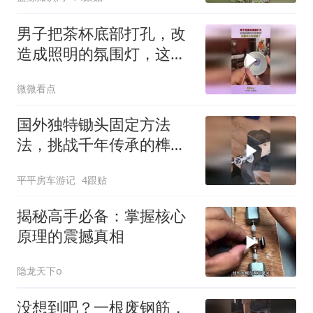
男子把茶杯底部打孔，改
造成照明的氛围灯，这操
作太有创意了！
微微看点
国外独特锄头固定方法
法，挑战千年传承的榫卯
结构！谁才是第一？
平平房车游记
4跟贴
揭秘高手必备：掌握核心
原理的震撼真相
隐龙天下o
没想到吧？一根废钢筋，