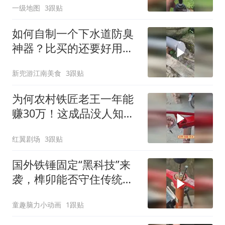
一级地图
3跟贴
如何自制一个下水道防臭
神器？比买的还要好用
啊！
新兜游江南美食
3跟贴
为何农村铁匠老王一年能
赚30万！这成品没人知道
用途吧！
红翼剧场
3跟贴
国外铁锤固定“黑科技”来
袭，榫卯能否守住传统工
艺的荣耀？
童趣脑力小动画
1跟贴