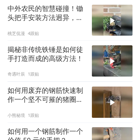
中外农民的智慧碰撞！锄
头把手安装方法迥异，哪
种更牢固耐用？
桃芝侃漫
4跟贴
揭秘非传统铁锤是如何徒
手打造而成的高级方法！
奇遇叶辰
1跟贴
如何用废弃的钢筋快速制
作一个坚不可摧的猪圈大
门门锁？
小熊秘境
1跟贴
如何用一个钢筋制作一个