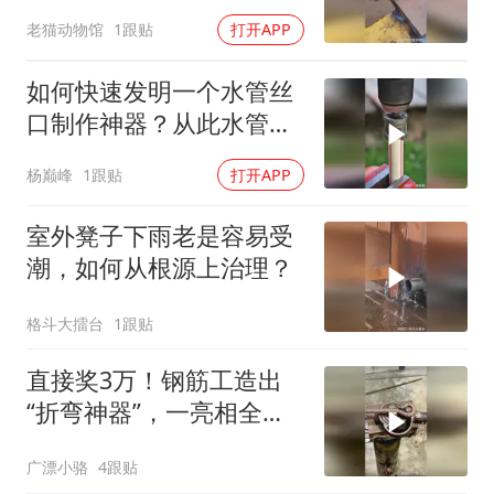
几个人知道其用途！
老猫动物馆
1跟贴
打开APP
如何快速发明一个水管丝
口制作神器？从此水管连
接太方便了！
杨巅峰
1跟贴
打开APP
室外凳子下雨老是容易受
潮，如何从根源上治理？
格斗大擂台
1跟贴
直接奖3万！钢筋工造出
“折弯神器”，一亮相全场
都看呆了
广漂小骆
4跟贴