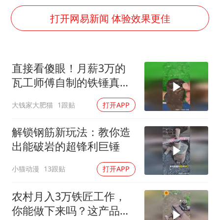
36岁男演员成景区NPC后人气爆棚
打开网易新闻 体验效果更佳
几元成本的AI广告导致千万市值蒸发
浙江台州《告全体市民书》
梁家辉：到内地拍戏不是北上是回归
直接看傻眼！月薪3万的
郑丽文：台湾从来没有“独立”过
瓦工师傅自制的铁锤真的
茅台部分直营店飞天茅台提价
是与众不同啊！
大钱家大肥猫
1跟贴
打开APP
梁家辉百花奖演讲落泪
解锁钢筋新玩法：教你造
人民的健康、体质、幸福一脉相承
出能破岩的超锋利巨锤
小猫动漫
13跟贴
打开APP
农村月入3万铁匠工作，
你能做下来吗？这产品没