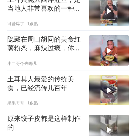
当地人非常喜欢的一种美
食
可爱爆了
1跟贴
隐藏在周口胡同的美食红
薯粉条，麻辣过瘾，你来
吃过没？
小二哥今去哪儿
土耳其人最爱的传统美
食，已经流传几百年
果果哥哥
1跟贴
原来饺子皮都是这样制作
的