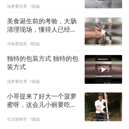
浅梦看世界
1跟贴
美食诞生前的考验，大肠
清理现场，懂得人已经流
口水！
乌龟爱搞笑
3跟贴
独特的包装方式 独特的包
装方式
浅梦看世界
1跟贴
小哥提来了好大一个菠萝
蜜呀，这会儿小丽要吃美
了呀
生活新鲜市
1跟贴