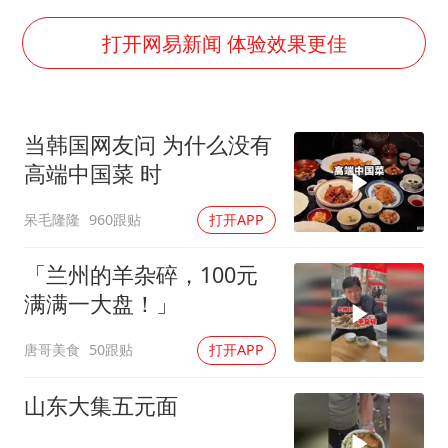
上海全力守护市民“菜篮子”
暑期研学游升温 在旅途中增长知识
打开网易新闻 体验效果更佳
猫咪过火把节被抹成黑猫
宝妈给四胞胎取名平安喜乐
当韩国网友问 为什么没有
BLG经理辟谣Bin离队
高端中国菜 时
总书记点赞的非遗苗绣焕发新生机
呆毛隆隆
960跟贴
打开APP
「兰州的羊杂碎，100元
满满一大盘！」
唐哥美食
50跟贴
打开APP
山东大集五元面