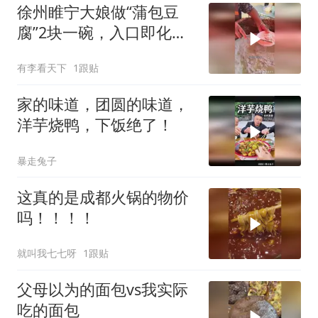
徐州睢宁大娘做“蒲包豆
腐”2块一碗，入口即化，
味道棒！
有李看天下
1跟贴
家的味道，团圆的味道，
洋芋烧鸭，下饭绝了！
暴走兔子
这真的是成都火锅的物价
吗！！！！
就叫我七七呀
1跟贴
父母以为的面包vs我实际
吃的面包