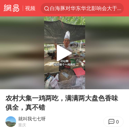
视频
白海豚对华东华北影响会大于巴威
于东来回应胖东来近25年老店年底关闭
以拒绝“和平委员会”的加沙和平计划
浙江省甬江发生2026年第1号洪水
独闯南太行的失联女生最后轨迹已确认
美将每月供乌爱国者拦截导弹
全球最大级别运输船通过长江大桥
00:00
05:50
央视新主播李秋莹母校发文祝贺
Play
Ent
full
上门女婿出轨女邻居多年被判重婚罪
农村大集一鸡两吃，满满两大盘色香味
俱全，真不错
国足U17与阿森纳决赛取消 并列冠军
香港刷新1884年以来最高气温纪录
就叫我七七呀
0
重庆