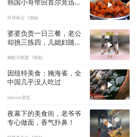
韩国小哥带回首尔竟迅速
走红
环球食记
1跟贴
婆婆负责一日三餐，老公
却挑三拣四，儿媳妇随后
做法没想到！
幽默大联盟
1跟贴
因纽特美食：腌海雀，全
中国几乎没人吃过
Genius昊哲
夜幕下的美食街，老爷爷
专心做面，香气扑鼻！