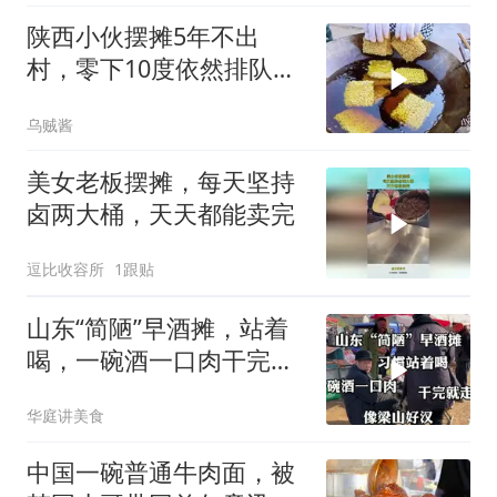
陕西小伙摆摊5年不出
村，零下10度依然排队，
大妈说：就爱这口
乌贼酱
美女老板摆摊，每天坚持
卤两大桶，天天都能卖完
逗比收容所
1跟贴
山东“简陋”早酒摊，站着
喝，一碗酒一口肉干完就
走，像梁山好汉
华庭讲美食
中国一碗普通牛肉面，被