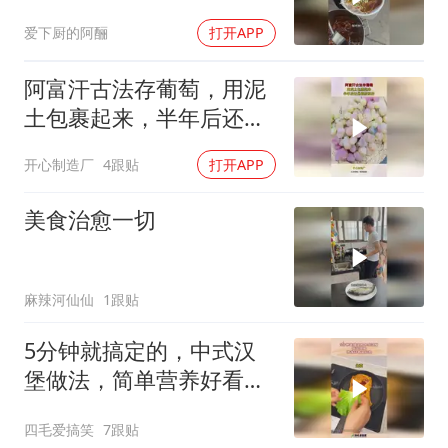
爱下厨的阿酾
打开APP
阿富汗古法存葡萄，用泥
土包裹起来，半年后还是
很新鲜的！
开心制造厂
4跟贴
打开APP
美食治愈一切
麻辣河仙仙
1跟贴
5分钟就搞定的，中式汉
堡做法，简单营养好看又
好吃！
四毛爱搞笑
7跟贴