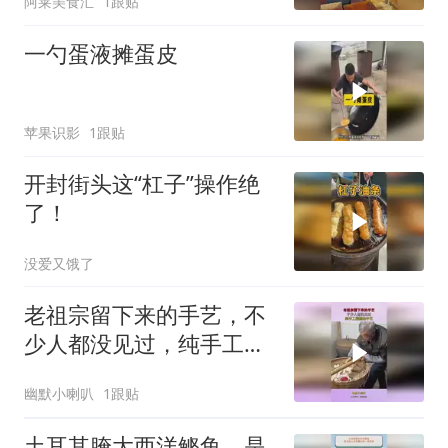
阿莱美食汇
1跟贴
一勺蛋液摊蛋皮
苹果识影
1跟贴
开封街头这“杠子”操作绝
了！
没爱又饿了
老祖宗留下来的手艺，不
少人都没见过，纯手工搓
圆的手艺！
幽默小喇叭
1跟贴
土耳其腌大西洋鲣鱼，是