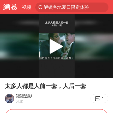
视频
解锁各地夏日限定体验
西湖突现狂风暴雨 游客瞬间被浇透
金饰克价一夜涨回1300元
新疆景区自驾服务费改为按车收费
视频丨中国东方电气集团原党组副书记、董事宋致远被查
梁家辉：到内地拍戏不是北上是回归
白海豚将正面袭击贯穿浙江
00:00
01:49
酒店回应车内过夜被收150元
Play
Ent
full
几元成本 千万市值蒸发
太多人都是人前一套，人后一套
牛津大学一纸声明甩不了锅
罐罐追影
1
河北
儿子陪躺平老爹体验外卖员火了