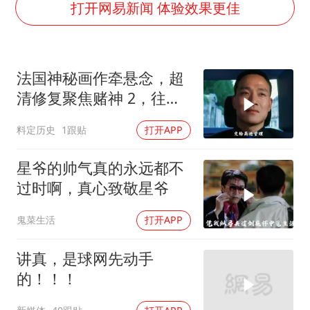
浙江台州《告全体市民书》
打开网易新闻 体验效果更佳
香港宏福苑火灾或由烟头引起
西贝创始人贾国龙押注鲜羊赛道
法国神秘画作牵悬念，超
“不怕六爷挂得多 就怕六爷挂一颗”
清修复聚焦赌神 2，往昔
多个明星演唱会取消
经典深度解读
料定历史
1跟贴
打开APP
36岁男演员成景区NPC后人气爆棚
人民的健康、体质、幸福一脉相承
星爷的帅气真的永远都不
过时啊，真心致敬星爷
鬼菜生活
打开APP
讲真，是球网先动手
的！！！