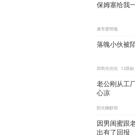
保姆塞给我
康哥爱唠嗑
落魄小伙被
郑凯伦伦伦
12跟贴
老公刚从工
心凉
阳光幽默馆
因男闺蜜跟
出有了回报