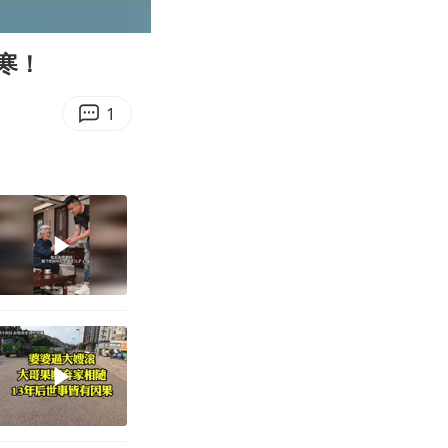
00:10
Enter
fullscreen
寒！
1