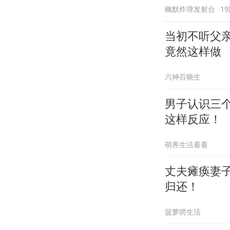
幽默炸弹发射台
1
当初不听父
竟然这样做
六神百晓生
男子认识三
这样反应！
萌界生活看看
丈夫瘫痪妻
归还！
菠萝唠生活