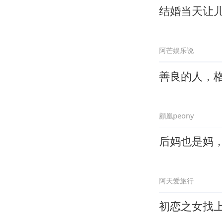
结婚当天让
阿芒娱乐说
善良的人，
顧凰peony
后妈也是妈
阿天爱旅行
初恋之女找