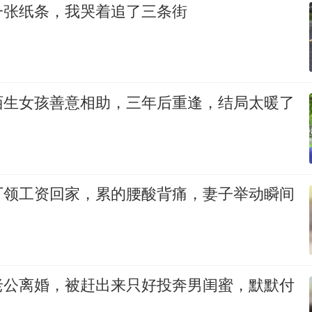
一张纸条，我哭着追了三条街
陌生女孩善意相助，三年后重逢，结局太暖了
厂领工资回家，累的腰酸背痛，妻子举动瞬间
老公离婚，被赶出来只好投奔男闺蜜，默默付