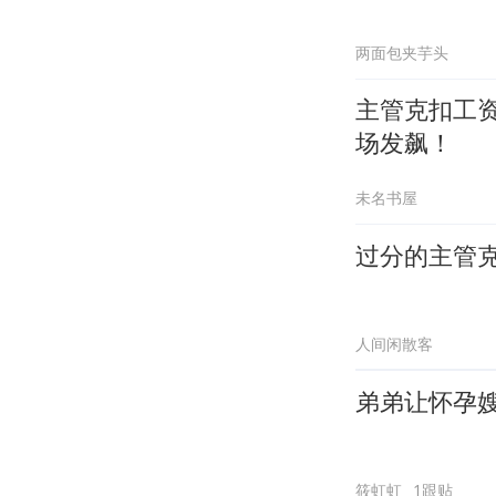
两面包夹芋头
主管克扣工
场发飙！
未名书屋
过分的主管
人间闲散客
弟弟让怀孕
筱虹虹
1跟贴