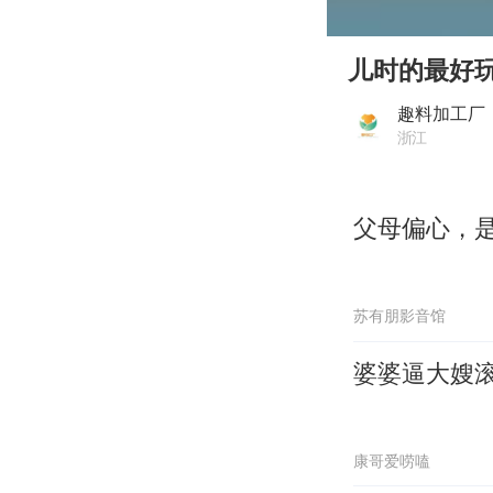
00:00
Play
儿时的最好
趣料加工厂
浙江
父母偏心，
苏有朋影音馆
婆婆逼大嫂滚
康哥爱唠嗑