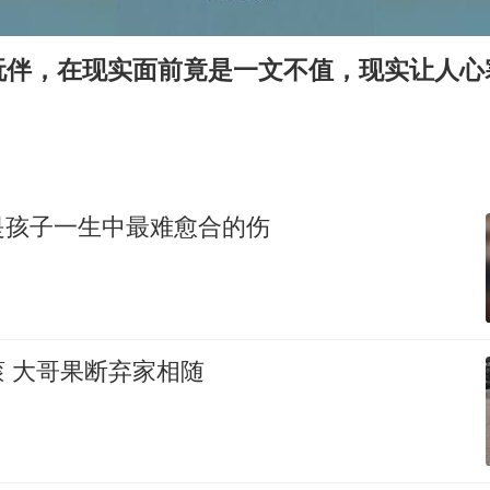
村民谈“梅姨”：叫的其实是“媒姨”
“深圳地面沉降致车辆损坏”不实
玩伴，在现实面前竟是一文不值，现实让人心
外交部发言人就广岛核爆81周年等答记者问
感觉全东北都在等7号
多地要求领导干部带头休假
80后女柜员逆袭成4200亿银行副行长
是孩子一生中最难愈合的伤
奋进开新局 实干挑大梁
 大哥果断弃家相随