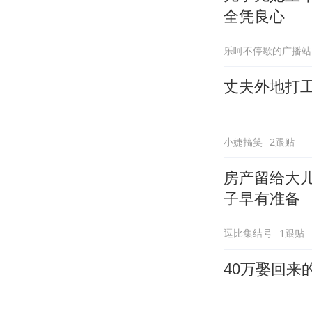
全凭良心
乐呵不停歇的广播站
丈夫外地打
小婕搞笑
2跟贴
房产留给大
子早有准备
逗比集结号
1跟贴
40万娶回来