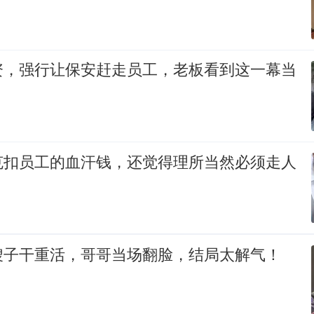
资，强行让保安赶走员工，老板看到这一幕当
克扣员工的血汗钱，还觉得理所当然必须走人
嫂子干重活，哥哥当场翻脸，结局太解气！