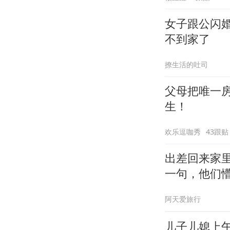
女子跟公闪
不到家了
撩生活的吐司
父母把唯一
生！
欢乐逗咖秀
43跟贴
出差回来家
一句，他们
阿天爱旅行
儿子儿媳上