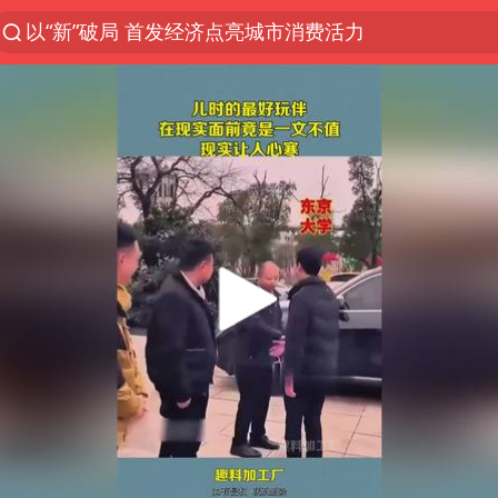
以“新”破局 首发经济点亮城市消费活力
佛得角门将亮相智利俱乐部主场
中方回应是否在太平洋海底开采稀土
宇树科技发行价格150.80元/股
看守所辅警收受10万获刑1年
宇树科技王兴兴身家有望超200亿元
五粮液渠道价一箱上涨近百元
CIA被曝已秘密设立古巴工作组
U17国足1分钟轰2球
泰国一女公务员妆容引争议 本人回应
法国下周开始禁止未经同意的电话营销