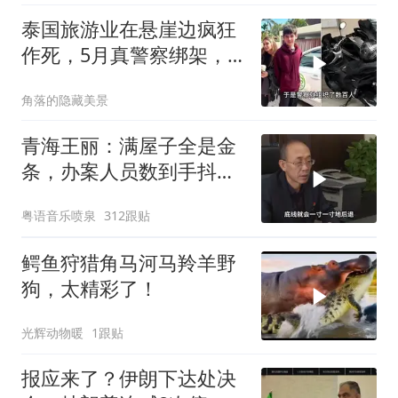
泰国旅游业在悬崖边疯狂
作死，5月真警察绑架，7
月假警察杀人
角落的隐藏美景
青海王丽：满屋子全是金
条，办案人员数到手抖，
丈夫受不了提前离场
粤语音乐喷泉
312跟贴
鳄鱼狩猎角马河马羚羊野
狗，太精彩了！
光辉动物暖
1跟贴
报应来了？伊朗下达处决