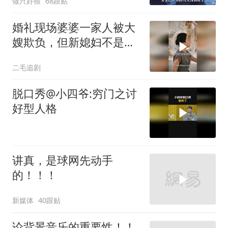
做只好猹
68跟贴
婚礼现场婆婆一家人被大
嫂欺负，但新媳妇不是好
惹的！
二毛追剧
脱口秀@小四爷:穷门之讨
好型人格
讲真，是球网先动手
的！！！
新媒体
40跟贴
论背景音乐的重要性！！