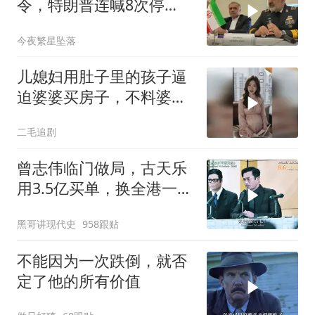
令，特朗普连喊8次停
手，海外资产遭清算
今夜繁星坠落
儿媳妇用肚子里的孩子逼
迫婆婆买房子，不料婆婆
的做法绝了！
二毛追剧
曾志伟临门做局，古天乐
用3.5亿买单，换全港一声
佩服！
黑哥讲现代史
958跟贴
不能因为一次跌倒，就否
定了他的所有价值