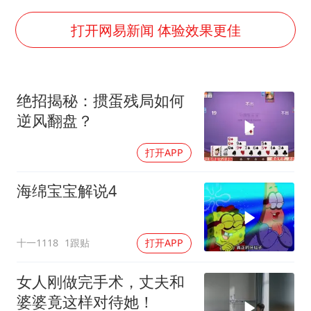
36岁男演员成景区NPC后人气爆棚
打开网易新闻 体验效果更佳
全民健身事业高质量发展
台当局重金为“台独”织“皇帝新衣”
几元成本的AI广告导致千万市值蒸发
绝招揭秘：掼蛋残局如何
老挝国会主席赛宋蓬逝世
逆风翻盘？
夏日经济乘“热”而上 消费市场向“新”而行
打开APP
乐享全民健身 共筑健康中国
海绵宝宝解说4
十一1118
1跟贴
打开APP
女人刚做完手术，丈夫和
婆婆竟这样对待她！