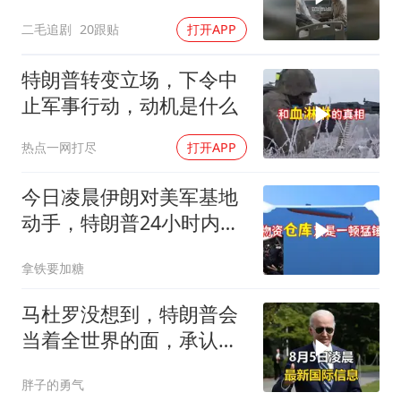
二毛追剧
20跟贴
打开APP
特朗普转变立场，下令中
止军事行动，动机是什么
热点一网打尽
打开APP
今日凌晨伊朗对美军基地
动手，特朗普24小时内服
软
拿铁要加糖
马杜罗没想到，特朗普会
当着全世界的面，承认一
个众所周知的事实
胖子的勇气