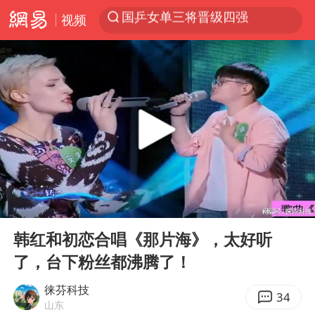
视频
光影经济撬动暑期消费新蓝海
马克·艾伦退出斯诺克中国公开赛
微信又有新功能，你可以“撤回”你的撤回了！
新疆优化调整景区内自驾服务费
上四休三，但降薪1000元，你接受吗？
情侣平潭拍日出坠崖1死1伤
央视新主播李秋莹孙亚鹏亮相
00:00
05:09
酒店回应车内过夜被收150元
Play
Ent
full
韩红和初恋合唱《那片海》，太好听
黄金牛市回来了吗
了，台下粉丝都沸腾了！
杭州全市有序停课
徕芬科技
商场现钱学森巨幅海报 负责人回应
34
山东