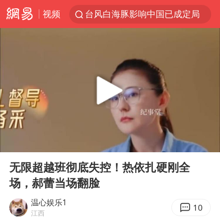
视频
台风白海豚影响中国已成定局
中方回应是否开采太平洋海底稀土资源
昆明石林火把节
外交部发言人就广岛核爆81周年等答记者问
我国编制完成新版全月地质图
胡塞武装袭扰红海航运行动升级
郑国霖回应去景区上班被保安拦下
00:00
03:35
80后女柜员逆袭成4200亿银行副行长
Play
Ent
full
感觉全东北都在等7号
无限超越班彻底失控！热依扎硬刚全
场，郝蕾当场翻脸
扎哈罗娃批广岛市长不提美国原子弹
泰国一女公务员妆容引争议 本人回应
温心娱乐1
10
江西