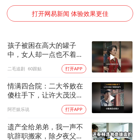
多地要求领导干部带头休假
女子利用漏洞0元薅走3000多件家电
打开网易新闻 体验效果更佳
村民谈“梅姨”：叫的其实是“媒姨”
关之琳否认与27岁模特的恋情
孩子被困在高大的罐子
把党建设得更加坚强有力
中，女人却一点也不着
奋进开新局 实干挑大梁
急，太恶毒了！
二毛追剧
60跟贴
打开APP
情满四合院：二大爷败在
傻柱手下，让许大茂没了
硬刚的底气
阿芒娱乐说
打开APP
遗产全给弟弟，我一声不
吭辞职搬家，除夕夜父亲