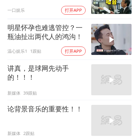
喊我结账，我笑了
一口娱乐
打开APP
明星怀孕也难逃管控？一
瓶油扯出两代人的鸿沟！
温心娱乐1
1跟贴
打开APP
讲真，是球网先动手
的！！！
新媒体
39跟贴
论背景音乐的重要性！！
新媒体
2跟贴