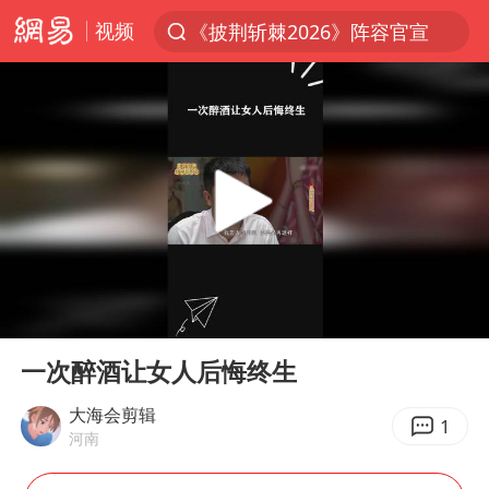
视频
《披荆斩棘2026》阵容官宣
夏日经济乘热而上 消费市场向新而行
白海豚对华东华北影响会大于巴威
于东来回应胖东来近25年老店年底关闭
以拒绝“和平委员会”的加沙和平计划
浙江省甬江发生2026年第1号洪水
独闯南太行的失联女生最后轨迹已确认
00:00
00:39
美将每月供乌爱国者拦截导弹
Play
Ent
full
全球最大级别运输船通过长江大桥
一次醉酒让女人后悔终生
央视新主播李秋莹母校发文祝贺
大海会剪辑
1
河南
上门女婿出轨女邻居多年被判重婚罪