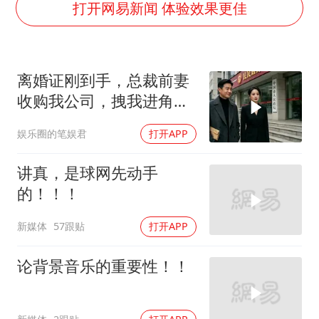
国足U17与阿森纳决赛取消 并列冠军
打开网易新闻 体验效果更佳
香港刷新1884年以来最高气温纪录
上海全力守护市民“菜篮子”
离婚证刚到手，总裁前妻
暑期研学游升温 在旅途中增长知识
收购我公司，拽我进角
猫咪过火把节被抹成黑猫
落：我来全是为了你
娱乐圈的笔娱君
打开APP
宝妈给四胞胎取名平安喜乐
BLG经理辟谣Bin离队
讲真，是球网先动手
总书记点赞的非遗苗绣焕发新生机
的！！！
新媒体
57跟贴
打开APP
论背景音乐的重要性！！