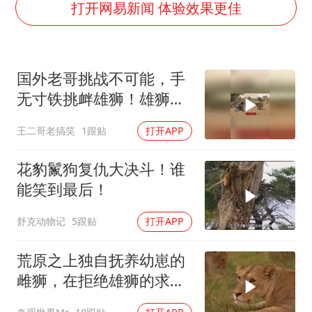
打开网易新闻 体验效果更佳
上海地铁4条线路全线停运
周星驰妈妈现身香港首映礼
湖北启动重大气象灾害三级应急响应
国外老哥挑战不可能，手
大疆错失宇树
无寸铁挑衅雄狮！雄狮居
然被他打败了！
三预警齐发 11个省份有大到暴雨
王二哥老搞笑
1跟贴
打开APP
从科技创新看开局起步的时与势
花豹鬣狗复仇大决斗！谁
能笑到最后！
舒克动物记
5跟贴
打开APP
荒原之上独自抚养幼崽的
雌狮，在拒绝雄狮的求偶
时，竟然被用饥饿来报复