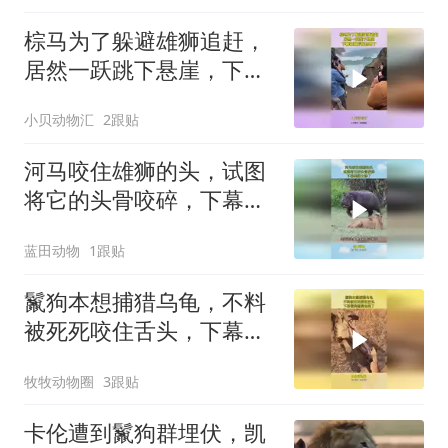
棕马为了躲避雄狮追赶，
居然一跃跳下悬崖，下幕
雄狮后悔也晚了
小贝动物汇
2跟贴
河马咬住雄狮的头，试图
将它的头骨咬碎，下幕雄
狮太惨了
蓝田动物
1跟贴
鬣狗本想捕猎乌龟，不料
被死死咬住舌头，下幕鬣
狗想逃也晚了
牧牧动物圈
3跟贴
卡伦遭到鬣狗群埋伏，凯