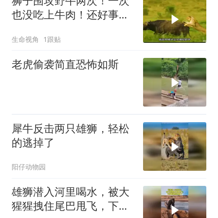
狮子围攻野牛两次！一次
也没吃上牛肉！还好事不
过三！
生命视角
1跟贴
老虎偷袭简直恐怖如斯
犀牛反击两只雄狮，轻松
的逃掉了
阳仔动物园
雄狮潜入河里喝水，被大
猩猩拽住尾巴甩飞，下秒