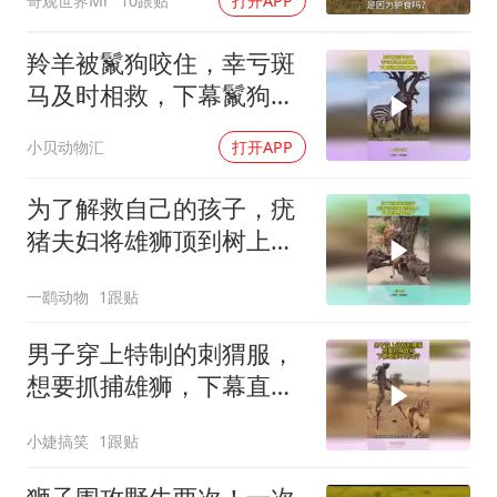
奇观世界Mr
10跟贴
打开APP
羚羊被鬣狗咬住，幸亏斑
马及时相救，下幕鬣狗直
接被甩晕
小贝动物汇
打开APP
为了解救自己的孩子，疣
猪夫妇将雄狮顶到树上，
下幕雄狮想跑也晚了
一鹞动物
1跟贴
男子穿上特制的刺猬服，
想要抓捕雄狮，下幕直接
吓出冷汗
小婕搞笑
1跟贴