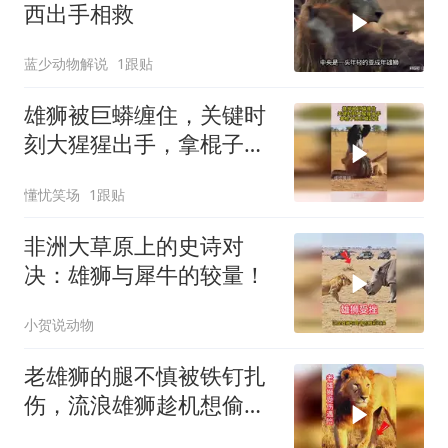
西出手相救
蓝少动物解说
1跟贴
雄狮被巨蟒缠住，关键时
刻大猩猩出手，拿棍子把
巨蟒赶走了
懂忧笑场
1跟贴
非洲大草原上的史诗对
决：雄狮与犀牛的较量！
小贺说动物
老雄狮的腿不慎被铁钉扎
伤，流浪雄狮趁机想偷袭
老雄狮