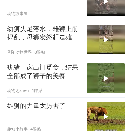
动物故事屋
幼狮失足落水，雄狮上前
捣乱，母狮发怒赶走雄狮
救回孩子
普陀动物世界
8跟贴
疣猪一家出门觅食，结果
全部成了狮子的美餐
动物之shen
1跟贴
雄狮的力量太厉害了
趣知小故事
4跟贴