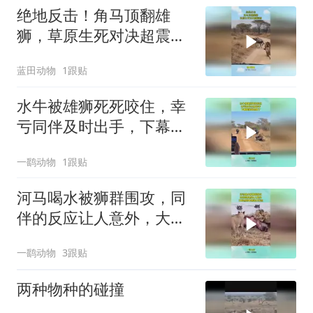
绝地反击！角马顶翻雄
狮，草原生死对决超震
撼！
蓝田动物
1跟贴
水牛被雄狮死死咬住，幸
亏同伴及时出手，下幕雄
狮跑也晚了
一鹞动物
1跟贴
河马喝水被狮群围攻，同
伴的反应让人意外，大自
然的食物链太残忍
一鹞动物
3跟贴
两种物种的碰撞