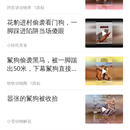
雄狮想逃也晚了
阿哲谈动物界
1跟贴
花豹进村偷袭看门狗，一
脚踩进陷阱当场傻眼
小怪吃美食
鬣狗偷袭黑马，被一脚踹
出50米，下幕鬣狗直接懵
了
牧牧动物圈
1跟贴
嚣张的鬣狗被收拾
小雪动物解说