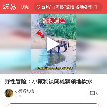
台风“白海豚”登陆 各地各部门全力应对
视频
我国发现稀散金属独立新矿物——乌斯河锗矿
部分银行上调存款利率
小沈阳加盟《披荆斩棘》
新疆生产建设兵团生态环境局原局长被查
朱一龙的鼻子怎么了
律师谈贾冰私人饭局被偷拍
4.2平卫生间补漏注胶花1.55万
00:00
01:05
国乒连续两站无缘冠军
Play
Ent
full
野性冒险：小鬣狗误闯雄狮领地饮水
上海鼓励居家办公
小贺说动物
5万小车卖不动 微型代步车集体遇冷
0
云南
白海豚路径图