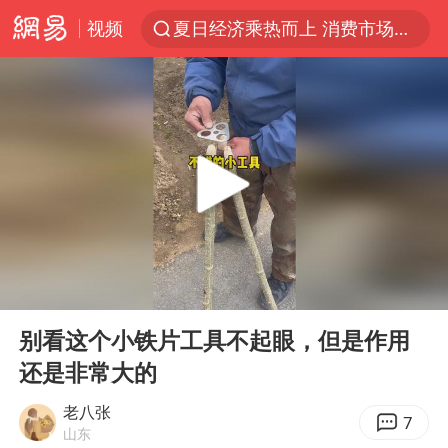
视频
夏日经济乘热而上 消费市场向新而行
白海豚对华东华北影响会大于巴威
以拒绝“和平委员会”的加沙和平计划
浙江省甬江发生2026年第1号洪水
美将每月供乌爱国者拦截导弹
独闯南太行的失联女生最后轨迹已确认
央视新主播李秋莹母校发文祝贺
00:00
00:14
白海豚北上或致京津冀暴雨
Play
Ent
full
全球最大级别运输船通过长江大桥
别看这个小铁片工具不起眼，但是作用
还是非常大的
上门女婿出轨女邻居多年被判重婚罪
国足U17与阿森纳决赛取消 并列冠军
老八张
7
山东