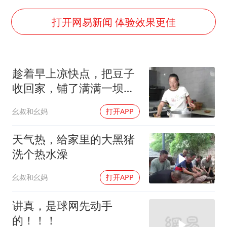
香港刷新1884年以来最高气温纪录
上海全力守护市民“菜篮子”
打开网易新闻 体验效果更佳
暑期研学游升温 在旅途中增长知识
猫咪过火把节被抹成黑猫
趁着早上凉快点，把豆子
宝妈给四胞胎取名平安喜乐
收回家，铺了满满一坝
BLG经理辟谣Bin离队
子，幺妈还说请大家来吃
幺叔和幺妈
打开APP
豆花儿哦！
总书记点赞的非遗苗绣焕发新生机
天气热，给家里的大黑猪
洗个热水澡
幺叔和幺妈
打开APP
讲真，是球网先动手
的！！！