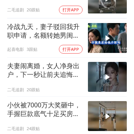
二毛追剧
20跟贴
打开APP
冷战九天，妻子驳回我升
职申请，名额转她男闺
蜜，我转身办妥1件事
起喜电影
3跟贴
打开APP
夫妻闹离婚，女人净身出
户，下一秒让前夫追悔莫
及！
二毛追剧
20跟贴
小伙被7000万大奖砸中，
手握巨款底气十足买房不
问价！
二毛追剧
24跟贴