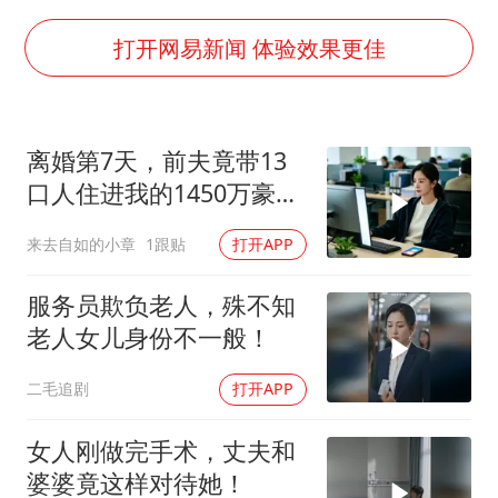
泰国校园枪击事件已致8死30余伤
打开网易新闻 体验效果更佳
胡彦斌获《歌手2026》歌王
宇树王兴兴被问了360多个问题
中医教你一招提升气血
离婚第7天，前夫竟带13
口人住进我的1450万豪
我国外贸延续良好增长态势
宅，一开门全傻眼
夯实基础开新局
来去自如的小章
1跟贴
打开APP
服务员欺负老人，殊不知
老人女儿身份不一般！
二毛追剧
打开APP
女人刚做完手术，丈夫和
婆婆竟这样对待她！