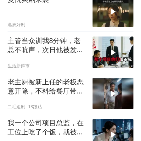
逸辰好剧
主管当众训我8分钟，老
总不吭声，次日他被发配
4座郊区仓库
生活新鲜市
老主厨被新上任的老板恶
意开除，不料给餐厅带来
巨大灾难！
二毛追剧
13跟贴
我一个公司项目总监，在
工位上吃了个饭，就被新
来的总监针对