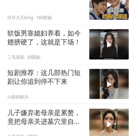
仔仔大王king
160跟贴
软饭男靠媳妇养着，如今
翅膀硬了，这就是下场！
二毛追剧
20跟贴
短剧推荐：这几部热门短
剧让你追到停不下来
小影的娱乐
儿子嫌弃老母亲是累赘，
竟把母亲关进墓穴里自生
自灭！