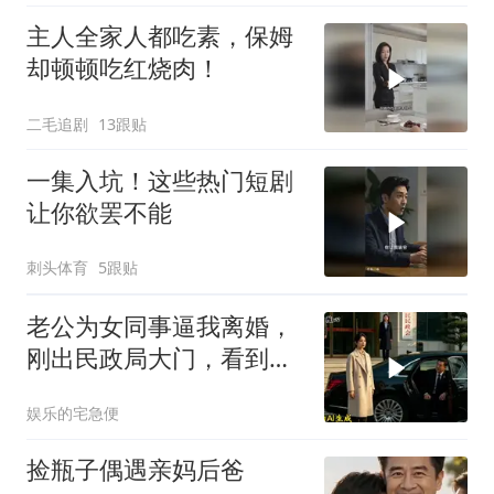
主人全家人都吃素，保姆
却顿顿吃红烧肉！
二毛追剧
13跟贴
一集入坑！这些热门短剧
让你欲罢不能
刺头体育
5跟贴
老公为女同事逼我离婚，
刚出民政局大门，看到我
上了省长爸爸的专车
娱乐的宅急便
捡瓶子偶遇亲妈后爸