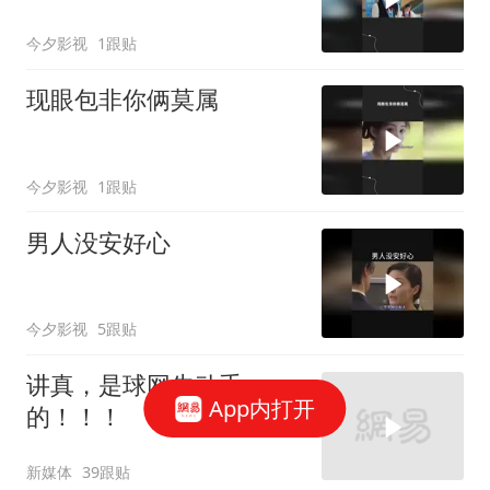
今夕影视
1跟贴
现眼包非你俩莫属
今夕影视
1跟贴
男人没安好心
今夕影视
5跟贴
讲真，是球网先动手
App内打开
的！！！
新媒体
39跟贴