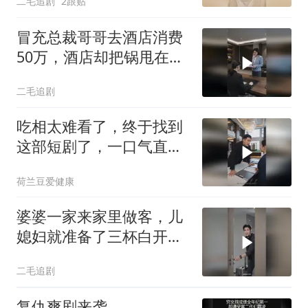
二毛追剧
2跟贴
冒充总裁哥哥去酒店消费
50万，酒店却把锅甩在总
裁头上！
二毛追剧
吃相太难看了，终于找到
这部短剧了，一口气直接
追到大结局，超赞
荷兰豆爱健康
婆婆一家来家里做客，儿
媳妇就准备了三杯白开
水！
二毛追剧
复仇爽剧来袭