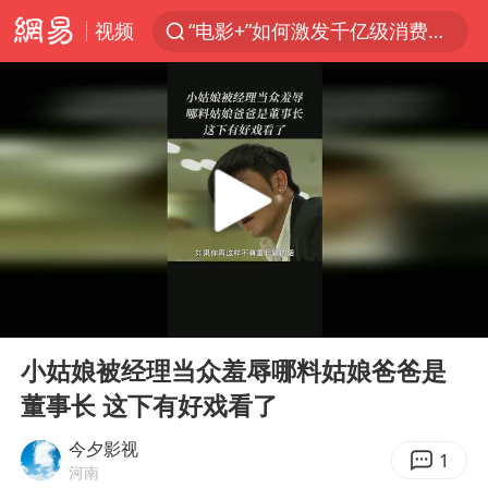
“电影+”如何激发千亿级消费新活力？
视频
云南一地村民过火把节意外灼伤16人
浙江海事局启动Ⅰ级防台应急响应
河南南阳低保户为何背上40万元贷款
泰国初中生饮弹自尽前开了26枪
预计“白海豚”明晚将在浙江舟山到福建福鼎一带沿海登陆
用AI造出新病毒意味着什么
今年第二强台风将带来多大影响
00:00
00:51
Play
Ent
美股创4月份以来最大单周涨幅
full
小姑娘被经理当众羞辱哪料姑娘爸爸是
俄黑客称掌握北约直接参与袭俄证据
董事长 这下有好戏看了
光伏八巨头签署“不低于成本价”倡议
今夕影视
1
女子被狗舔脚确诊三级暴露 医生回应
河南