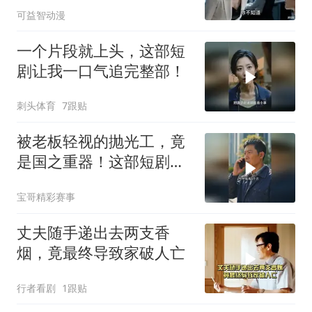
可益智动漫
一个片段就上头，这部短
剧让我一口气追完整部！
刺头体育
7跟贴
被老板轻视的抛光工，竟
是国之重器！这部短剧燃
炸了
宝哥精彩赛事
丈夫随手递出去两支香
烟，竟最终导致家破人亡
行者看剧
1跟贴