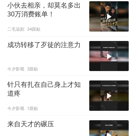
小伙去相亲，却莫名多出
30万消费账单！
二毛追剧
34跟贴
成功转移了歹徒的注意力
今夕影视
3跟贴
针只有扎在自己身上才知
道疼
今夕影视
1跟贴
来自天才的碾压