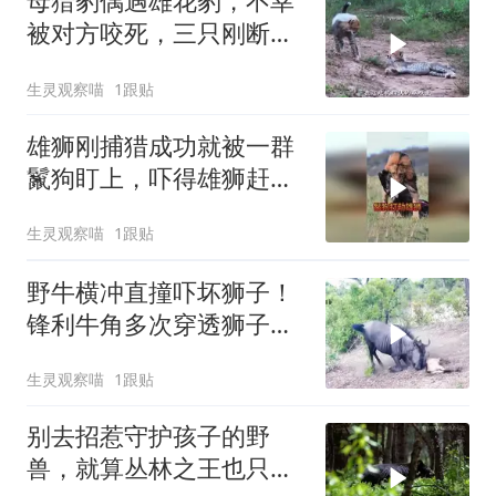
母猎豹偶遇雄花豹，不幸
被对方咬死，三只刚断奶
的幼崽该如何生存
生灵观察喵
1跟贴
雄狮刚捕猎成功就被一群
鬣狗盯上，吓得雄狮赶紧
拖着猎物逃跑！
生灵观察喵
1跟贴
野牛横冲直撞吓坏狮子！
锋利牛角多次穿透狮子防
御！狮子全程狼狈
生灵观察喵
1跟贴
别去招惹守护孩子的野
兽，就算丛林之王也只能