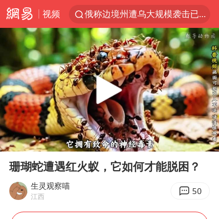
视频
俄称边境州遭乌大规模袭击已致13伤
杭州机场已取消航班388架次
于东来回应胖东来近25年老店年底关闭
浙江省委书记：该停下的坚决停下来
中国籍豪华游艇富商之子在泰国被杀
白海豚北上或致京津冀暴雨
美将每月供乌爱国者拦截导弹
00:00
01:56
国足U17与阿森纳决赛取消 并列冠军
Play
Ent
full
10余省份将出现强风雨 局地特大暴雨
珊瑚蛇遭遇红火蚁，它如何才能脱困？
世界第1特鲁姆普斯诺克中国赛一轮游
生灵观察喵
50
江西
新疆一婚礼线上邀请引热议