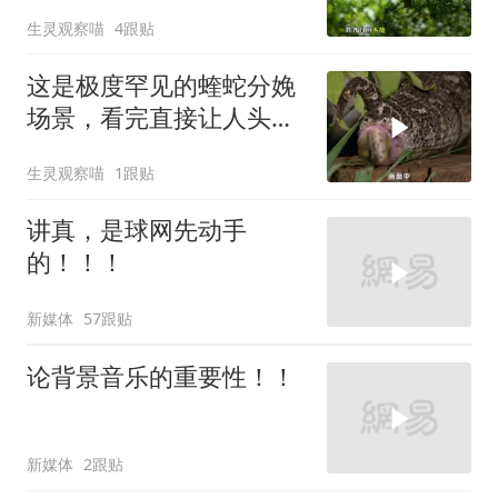
仓皇逃走！
生灵观察喵
4跟贴
这是极度罕见的蝰蛇分娩
场景，看完直接让人头皮
发麻
生灵观察喵
1跟贴
讲真，是球网先动手
的！！！
新媒体
57跟贴
论背景音乐的重要性！！
新媒体
2跟贴