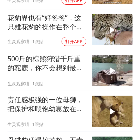
生灵观察喵
1跟贴
打开APP
花豹界也有“好爸爸”，这
只雄花豹的操作在整个草
原都少见
生灵观察喵
1跟贴
打开APP
500斤的棕熊狩猎千斤重
的驼鹿，你不会想到最终
的结局
生灵观察喵
1跟贴
责任感极强的一位母狮，
把保护和喂饱幼崽放在第
一位
生灵观察喵
1跟贴