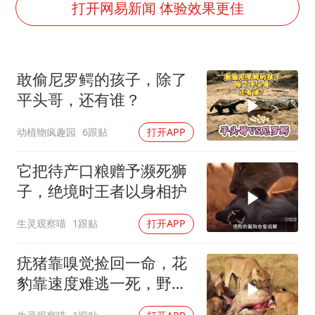
《龙餐馆》 冲奖
打开网易新闻 体验效果更佳
上门女婿出轨女邻居多年被判重婚罪
构建更高水平的全民健身公共服务体系
敢偷尼罗鳄的孩子，除了
韩军前线部队连曝丑闻
平头哥，还有谁？
云南一男子胃中取出180颗铁钉
动植物疯趣园
6跟贴
打开APP
奋力开创中国式现代化建设新局面
它把待产口粮赠予濒死狮
子，绝境时王者以身相护
生灵观察喵
1跟贴
打开APP
疣猪靠嗅觉捡回一命，花
豹靠速度难逃一死，野外
生存就是这么双标