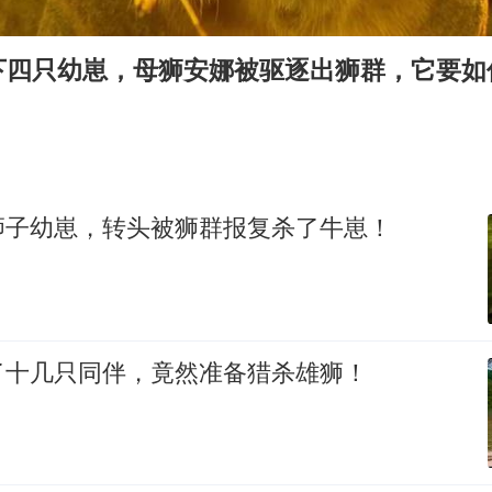
商场现钱学森巨幅海报 负责人回应
36岁男演员成景区NPC后人气爆棚
下四只幼崽，母狮安娜被驱逐出狮群，它要如
全民健身事业高质量发展
台当局重金为“台独”织“皇帝新衣”
几元成本的AI广告导致千万市值蒸发
狮子幼崽，转头被狮群报复杀了牛崽！
乐享全民健身 共筑健康中国
了十几只同伴，竟然准备猎杀雄狮！