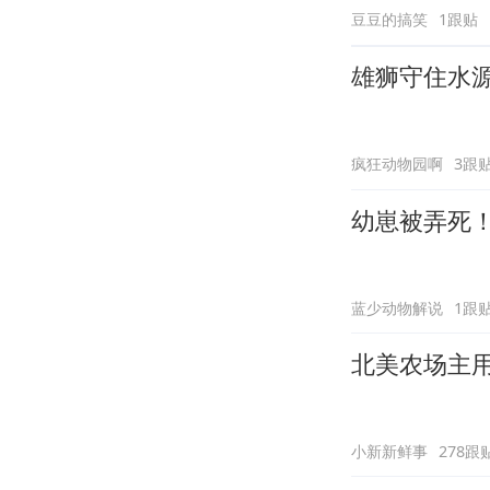
豆豆的搞笑
1跟贴
雄狮守住水
疯狂动物园啊
3跟
幼崽被弄死
蓝少动物解说
1跟
北美农场主
小新新鲜事
278跟