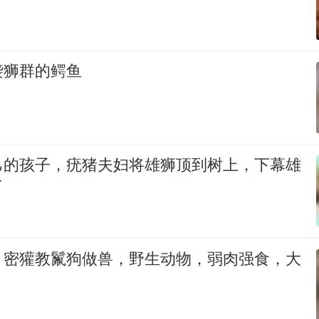
袭狮群的鳄鱼
己的孩子，疣猪夫妇将雄狮顶到树上，下幕雄
了
？密獾教鬣狗做兽，野生动物，弱肉强食，大