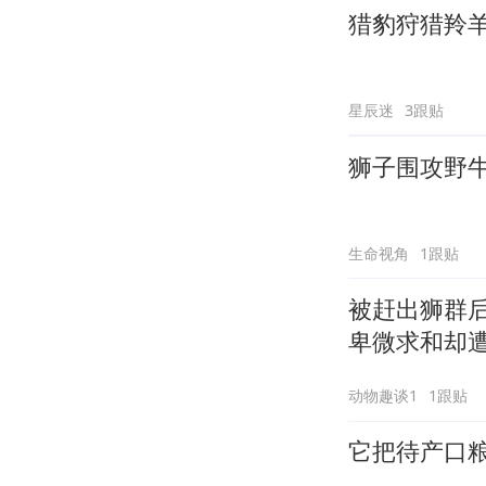
猎豹狩猎羚
星辰迷
3跟贴
狮子围攻野
生命视角
1跟贴
被赶出狮群
卑微求和却
动物趣谈1
1跟贴
它把待产口