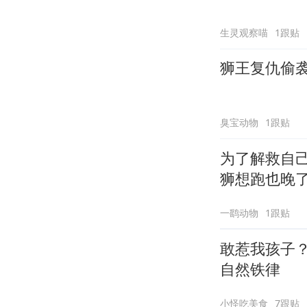
生灵观察喵
1跟贴
狮王复仇偷
臭宝动物
1跟贴
为了解救自
狮想跑也晚
一鹞动物
1跟贴
敢惹我孩子
自然铁律
小怪吃美食
7跟贴