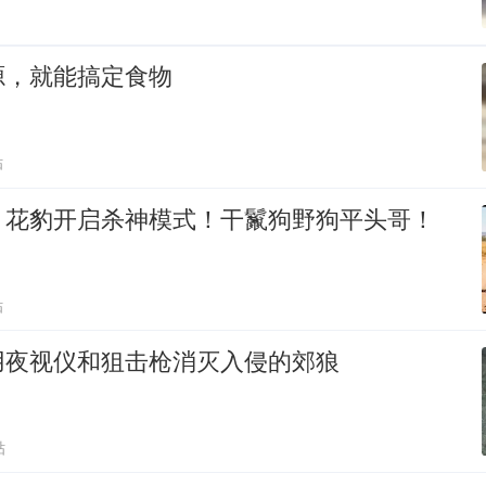
源，就能搞定食物
贴
！花豹开启杀神模式！干鬣狗野狗平头哥！
贴
用夜视仪和狙击枪消灭入侵的郊狼
贴