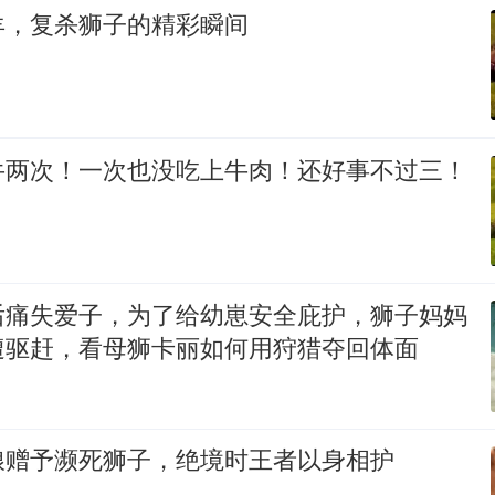
羊，复杀狮子的精彩瞬间
牛两次！一次也没吃上牛肉！还好事不过三！
后痛失爱子，为了给幼崽安全庇护，狮子妈妈
遭驱赶，看母狮卡丽如何用狩猎夺回体面
粮赠予濒死狮子，绝境时王者以身相护