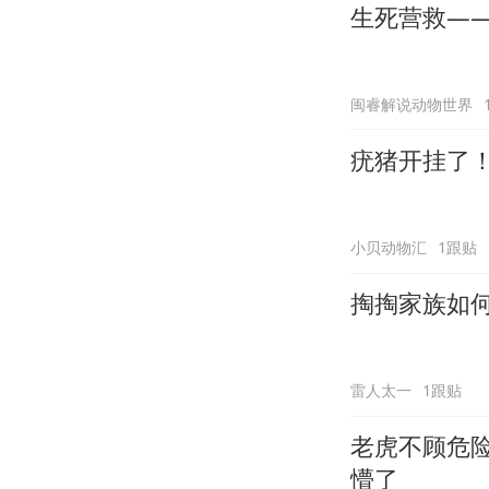
生死营救—
闽睿解说动物世界
疣猪开挂了
小贝动物汇
1跟贴
掏掏家族如
雷人太一
1跟贴
老虎不顾危
懵了