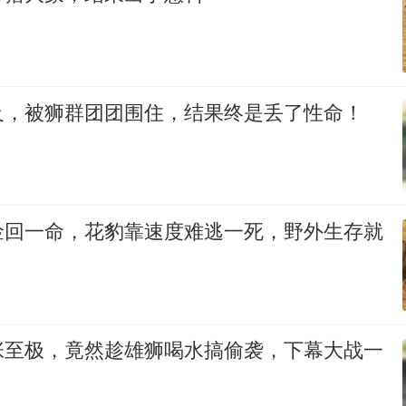
及，被狮群团团围住，结果终是丢了性命！
捡回一命，花豹靠速度难逃一死，野外生存就
张至极，竟然趁雄狮喝水搞偷袭，下幕大战一