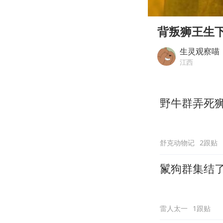
00:00
Play
背叛狮王生
生灵观察喵
江西
野牛群弄死
舒克动物记
2跟贴
鬣狗群集结
雷人太一
1跟贴