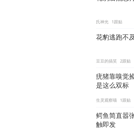
氏神光
1跟贴
花豹逃跑不
豆豆的搞笑
2跟贴
疣猪靠嗅觉
是这么双标
生灵观察喵
1跟贴
鳄鱼简直嚣
触即发