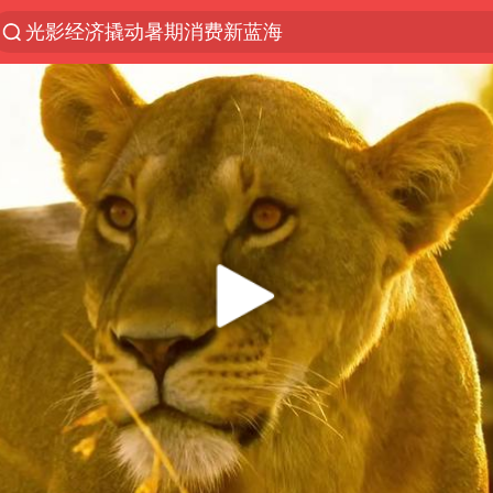
光影经济撬动暑期消费新蓝海
马克·艾伦退出斯诺克中国公开赛
新疆优化调整景区内自驾服务费
上四休三，但降薪1000元，你接受吗？
夏日经济乘“热”而上 消费市场向“新”而行
情侣平潭拍日出坠崖1死1伤
白海豚将正面袭击贯穿浙江
央视新主播李秋莹孙亚鹏亮相
酒店回应车内过夜被收150元
黄金牛市回来了吗
酒店花洒现排泄物住客索赔遭拒
杭州全市有序停课