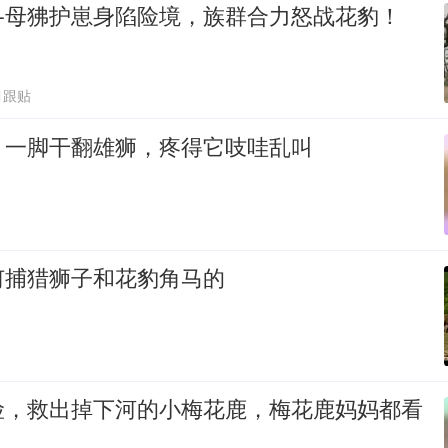
—母狒护崽身陷险境，族群合力怒战花豹！
1跟贴
！一脚干翻雄狮，疼得它吱哇乱叫
何捕猎狮子和花豹角马的
险，救出掉下河的小梅花鹿，梅花鹿妈妈都看