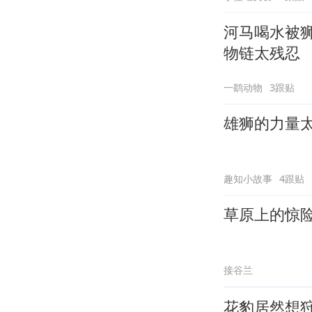
河马喝水被
物链太残忍
一鹞动物
3跟贴
雄狮的力量
趣知小故事
4跟贴
草原上的惊
接谷兰
花豹居然想