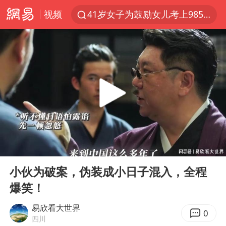
视频
41岁女子为鼓励女儿考上985研究生
美国退回1000亿美元关税
24小时不关空调 电费反而更低？
维持强台风级！白海豚直奔华东沿海
河南试行周五下午弹性离岗
李亚鹏向地铁吐血女孩捐99999元
要给全体职工“应休尽休”的底气
00:00
01:34
日本籍女网红在韩直播时自杀身亡
Play
Ent
full
“天津之眼”摩天轮附近2人落水
小伙为破案，伪装成小日子混入，全程
爆笑！
儿科医生漏诊获刑：我认错但不能认罪
如何把百年大党建设得更加坚强有力
易欣看大世界
0
四川