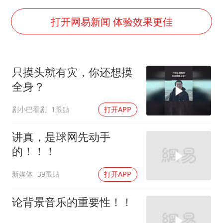
银行午休1.5小时 留个窗口行不行
弹药库存告急 美军补货难
打开网易新闻 体验效果更佳
余承东口误将24999元电脑报成2499
小伙靠AI减肥 45天瘦40斤进了ICU
只摸头就有灾，你还想摸
李嫣近照曝光
全身？
总书记关心百姓身边这些民生大事
剧小巴看剧
1跟贴
打开APP
讲真，是球网先动手
的！！！
新媒体
39跟贴
打开APP
论背景音乐的重要性！！