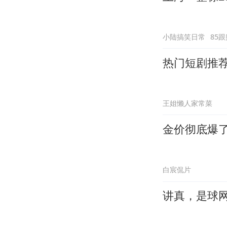
小陆搞笑日常
85跟
热门短剧推
王姐懒人家常菜
金价彻底爆
白宸侃片
讲真，是球