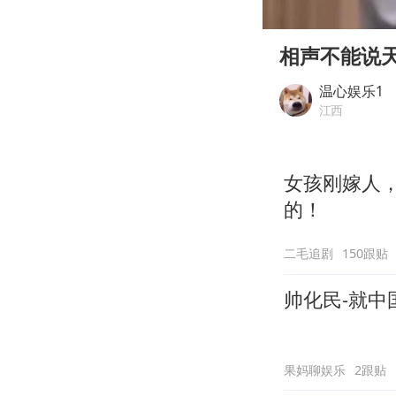
00:00
Play
相声不能说
温心娱乐1
江西
女孩刚嫁人
的！
二毛追剧
150跟贴
帅化民-就
果妈聊娱乐
2跟贴