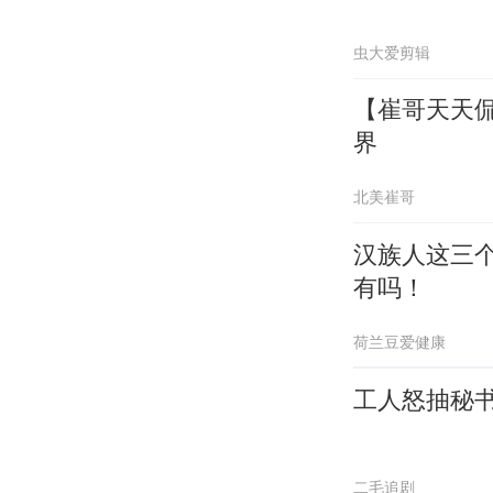
虫大爱剪辑
【崔哥天天侃
界
北美崔哥
汉族人这三
有吗！
荷兰豆爱健康
工人怒抽秘
二毛追剧