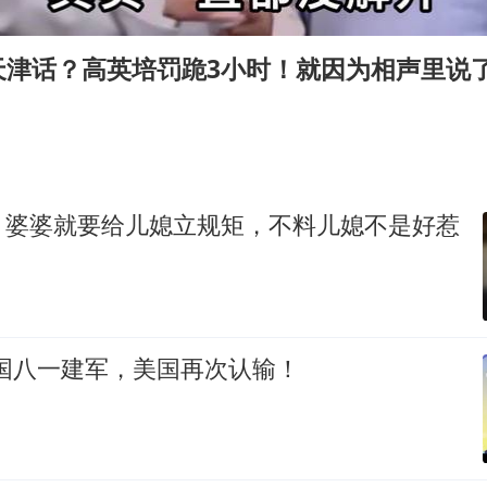
百花奖开幕式
2名小孩玩手机低头幅度近乎折叠
天津话？高英培罚跪3小时！就因为相声里说
美股存储板块集体大跌
胡彦斌韩磊 谁帮谁
夯实基础开新局
，婆婆就要给儿媳立规矩，不料儿媳不是好惹
中国八一建军，美国再次认输！