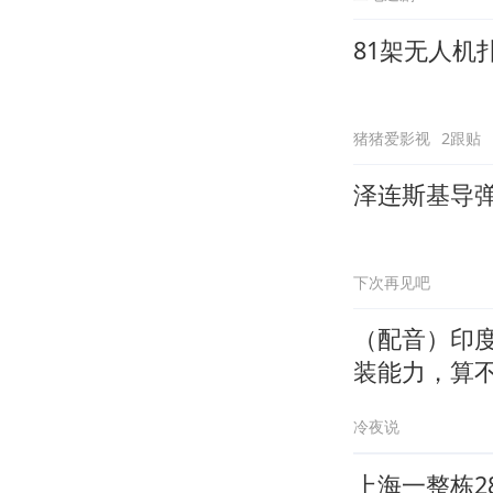
81架无人
猪猪爱影视
2跟贴
泽连斯基导
下次再见吧
（配音）印度
装能力，算
冷夜说
上海一整栋2