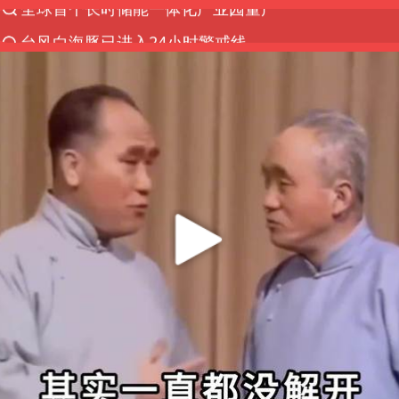
台风白海豚已进入24小时警戒线
“秋天的第一杯奶茶”6岁了
上海：台风白海豚或将带来龙卷风
四川宜宾高县4.9级地震致1死
38岁演员求职万岁山NPC成功
国乒男单横滨冠军赛全军覆没
中巨芯：上半年归母净利润1405.77万元
东航：国内客票提前14天免费退改
日本试射“战斧”导弹，国防部回应
U17国足三连胜晋级明日之星半决赛
中国女篮70-67险胜尼日利亚女篮