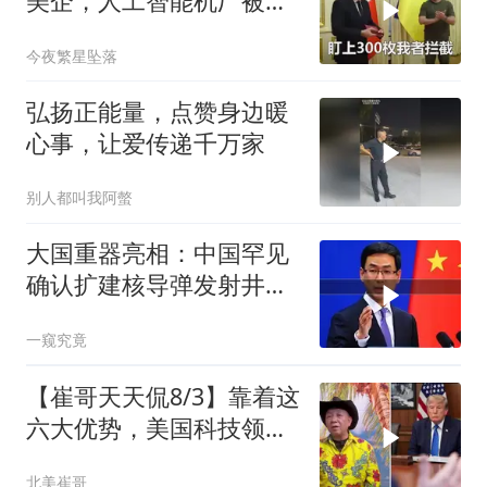
美企，人工智能机厂被摧
毁，特朗普改口
今夜繁星坠落
弘扬正能量，点赞身边暖
心事，让爱传递千万家
别人都叫我阿螫
大国重器亮相：中国罕见
确认扩建核导弹发射井铸
就“战略底牌”
一窥究竟
【崔哥天天侃8/3】靠着这
六大优势，美国科技领军
全世界
北美崔哥