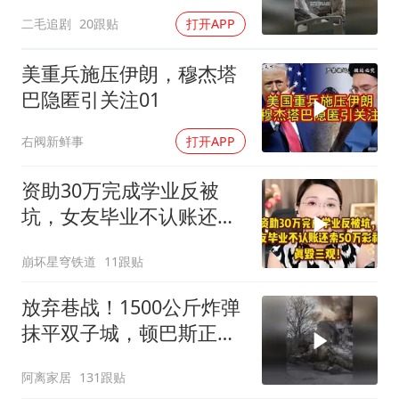
二毛追剧
20跟贴
打开APP
美重兵施压伊朗，穆杰塔
巴隐匿引关注01
右阀新鲜事
打开APP
资助30万完成学业反被
坑，女友毕业不认账还索
50万彩礼，真毁三观
崩坏星穹铁道
11跟贴
放弃巷战！1500公斤炸弹
抹平双子城，顿巴斯正变
成一场拆城游戏
阿离家居
131跟贴