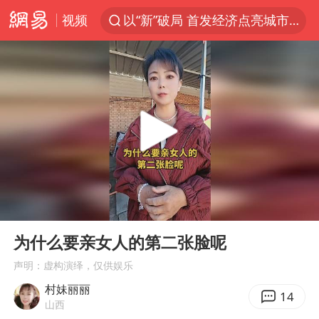
视频
以“新”破局 首发经济点亮城市消费活力
中方回应是否在太平洋海底开采稀土
宇树科技发行价格150.80元/股
外交部发言人就广岛核爆81周年等答记者问
吉林一“温度计大楼”读数爆表
贵州轮胎子公司获美国退税8136万
台风白海豚影响中国已成定局
00:00
00:15
我国编制完成新版全月地质图
Play
Ent
full
中国五箭齐发反制美国
为什么要亲女人的第二张脸呢
女子利用漏洞0元薅走3000多件家电
声明：虚构演绎，仅供娱乐
村妹丽丽
村民谈“梅姨”：叫的其实是“媒姨”
14
山西