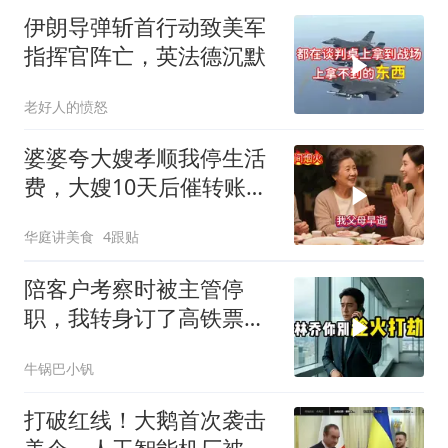
伊朗导弹斩首行动致美军
指挥官阵亡，英法德沉默
老好人的愤怒
婆婆夸大嫂孝顺我停生活
费，大嫂10天后催转账，
一句话全家愣住
华庭讲美食
4跟贴
陪客户考察时被主管停
职，我转身订了高铁票。
2小时后总监急疯了：12
牛锅巴小钒
亿合同没你根本签不了
打破红线！大鹅首次袭击