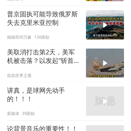
普京固执可能导致俄罗斯
失去克里米亚控制
揭秘世间万象
130跟贴
美取消打击第2天，美军
机被击落？以发起“斩首行
动”
侃侃世界之最
讲真，是球网先动手
的！！！
新媒体
39跟贴
论背景音乐的重要性！！