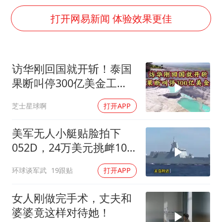
泰国一女公务员妆容引争议 本人回应
打开网易新闻 体验效果更佳
郑国霖回应去景区上班被保安拦下
感觉全东北都在等7号
首次证实！“胶球”存在
访华刚回国就开斩！泰国
80后女柜员逆袭成4200亿银行副行长
果断叫停300亿美金工
多地要求领导干部带头休假
程，转身死磕中泰
芝士星球啊
打开APP
奋进开新局 实干挑大梁
美军无人小艇贴脸拍下
052D，24万美元挑衅10
亿美元大驱，这是要搞新
环球谈军武
19跟贴
打开APP
战法？
女人刚做完手术，丈夫和
婆婆竟这样对待她！