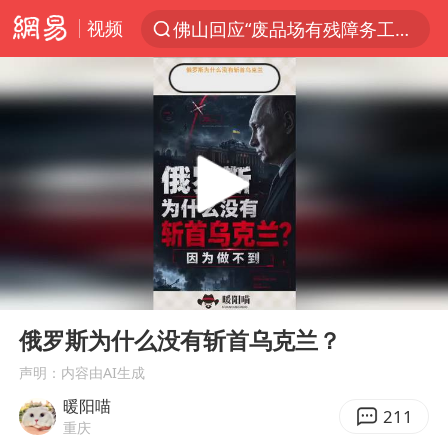
视频
佛山回应“废品场有残障务工人员”
服务提质，内需扩容有保障
李亚鹏向地铁吐血女孩捐99999元
美股收盘：道指再创历史新高
41岁女子为鼓励女儿考上985研究生
人贩子“梅姨”真名谢家梅
“老头乐”悬挂“蒙H好几个8”上路
00:00
00:59
河南：领导干部要带头休假
Play
Ent
full
被一条街帮助的“煎饼叔叔”去世
俄罗斯为什么没有斩首乌克兰？
香港乐坛著名填词人黎彼得去世
声明：内容由AI生成
暖阳喵
男子出狱前8天被改判死缓
211
重庆