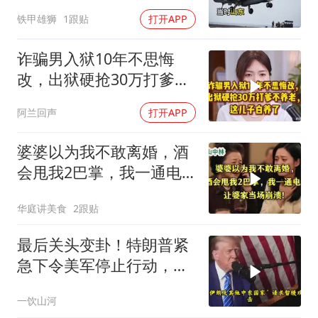
回家”，被一句话怼到沉默
铁甲雄狮
1跟贴
打开APP
诈骗男入狱10年不思悔
改，出狱硬抢30万打爹不
养老，这儿子白养了
阿兰回声
打开APP
婆婆以为我不敢离婚，酒
会甩我2巴掌，我一通电
话让婆家当场懵了
华庭讲美食
2跟贴
最后关头变卦！特朗普紧
急下令美军停止行动，他
认清了残酷的现实！
一饮山河