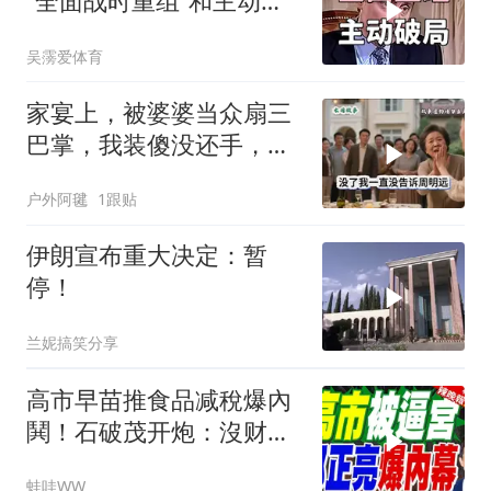
“全面战时重组”和主动破
局，中国可借鉴
吴霶爱体育
家宴上，被婆婆当众扇三
巴掌，我装傻没还手，悄
悄卖别墅搬家，8天后丈
户外阿毽
1跟贴
夫全家10人被新户主请出
家门
伊朗宣布重大决定：暂
停！
兰妮搞笑分享
高市早苗推食品减稅爆內
鬨！石破茂开炮：沒财源
极不负责｜郭正亮.帅化
蛙哇WW