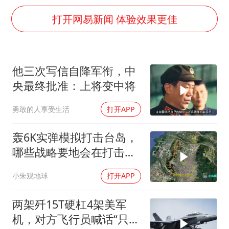
13岁少年白天写作业晚上夜市炒粉
打开网易新闻 体验效果更佳
中方公布5项对美反制措施
外交部回应日本将中国列为最大挑战
被妻子举报丈夫与情人一审获刑1年
他三次写信自降军衔，中
“中国游”持续带火“中国购”
央最终批准：上将变中将
你常吃的兰州拉面要改名了
勇敢的人享受生活
打开APP
张家界中心汽车站候车厅漏水如瀑布
轰6K实弹模拟打击台岛，
坚持党全面领导和党中央集中统一领导
哪些战略要地会在打击清
单上？
小朱观地球
打开APP
两架歼15T硬杠4架美军
机，对方飞行员喊话“只想