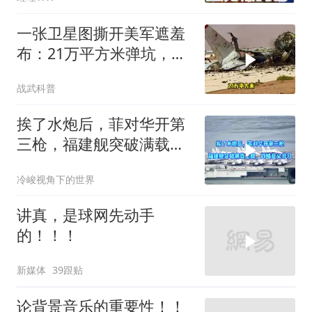
民.孙大千｜辣晚报
20260804
一张卫星图撕开美军遮羞
布：21万平方米弹坑，美
国捂了5个月的账本终于
战武科普
藏不住了
挨了水炮后，菲对华开第
三枪，福建舰突破满载上
限，战略意义非凡
冷峻视角下的世界
讲真，是球网先动手
的！！！
新媒体
39跟贴
论背景音乐的重要性！！