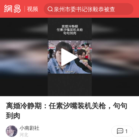
视频
泉州市委书记张毅恭被查
“电影+”如何激发千亿级消费新活力？
台风白海豚已进入24小时警戒线
全球首个长时储能一体化产业园量产
陈垣宇0-3张禹珍 国乒男单全军覆没
中巨芯：上半年归母净利润1405.77万元
四川宜宾市高县4.9级地震致1人死亡
00:00
00:45
中国女篮70-67险胜尼日利亚女篮
Play
Ent
full
名创优品回应女子吐槽内裤质量差
离婚冷静期：任素汐嘴装机关枪，句句
到肉
上海：台风白海豚或将带来龙卷风
出口禁令驱动有色板块大涨
小南剧社
1
河北