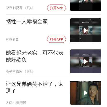
深夜影视君
1跟贴
打开APP
牺牲一人幸福全家
对齐看剧
打开APP
她看起来老实，可不代表
她好欺负
兔子王追剧
1跟贴
让这兄弟俩笑不活了，太
逗了
人间小惬意啊