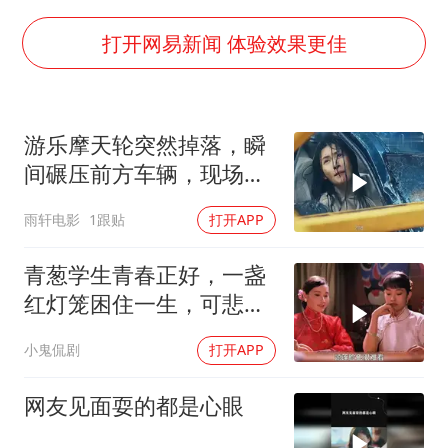
秋天的第一杯奶茶到底有多火
百花奖开幕式
打开网易新闻 体验效果更佳
国防部：坚决反制任何闹海挑衅图谋
东航：国内客票提前14天免费退改
游乐摩天轮突然掉落，瞬
美股存储板块集体大跌
间碾压前方车辆，现场状
胡彦斌获《歌手2026》歌王
况惊险万分
雨轩电影
1跟贴
打开APP
“今天得有40℃了吧 为啥还不预警”
夯实基础开新局
青葱学生青春正好，一盏
红灯笼困住一生，可悲疯
子命运凄凉
小鬼侃剧
打开APP
网友见面耍的都是心眼