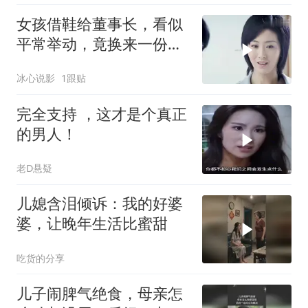
女孩借鞋给董事长，看似
平常举动，竟换来一份好
工作
冰心说影
1跟贴
完全支持 ，这才是个真正
的男人！
老D悬疑
儿媳含泪倾诉：我的好婆
婆，让晚年生活比蜜甜
吃货的分享
儿子闹脾气绝食，母亲怎