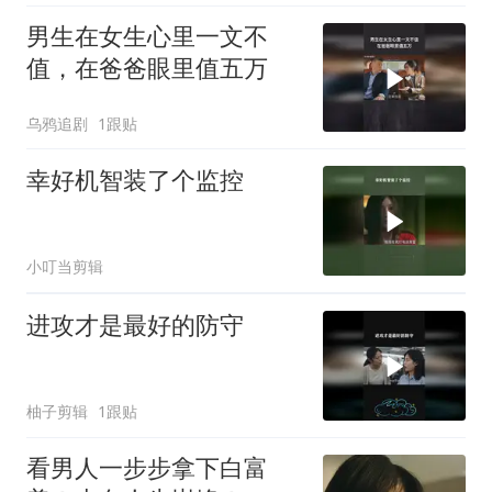
男生在女生心里一文不
值，在爸爸眼里值五万
乌鸦追剧
1跟贴
幸好机智装了个监控
小叮当剪辑
进攻才是最好的防守
柚子剪辑
1跟贴
看男人一步步拿下白富