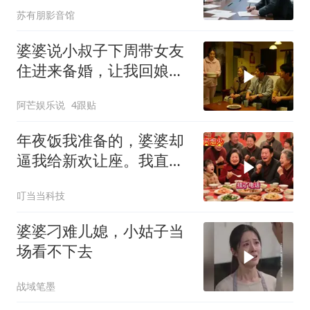
苏有朋影音馆
婆婆说小叔子下周带女友
住进来备婚，让我回娘家
住2个月，我点头
阿芒娱乐说
4跟贴
年夜饭我准备的，婆婆却
逼我给新欢让座。我直接
离开，半小时后全家哭着
叮当当科技
求我回去
婆婆刁难儿媳，小姑子当
场看不下去
战域笔墨