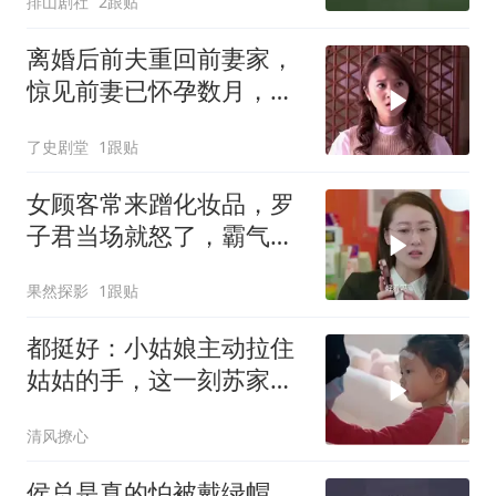
排山剧社
2跟贴
离婚后前夫重回前妻家，
惊见前妻已怀孕数月，前
夫瞬间傻眼
了史剧堂
1跟贴
女顾客常来蹭化妆品，罗
子君当场就怒了，霸气回
击场面超燃
果然探影
1跟贴
都挺好：小姑娘主动拉住
姑姑的手，这一刻苏家才
有了温情
清风撩心
侯总是真的怕被戴绿帽