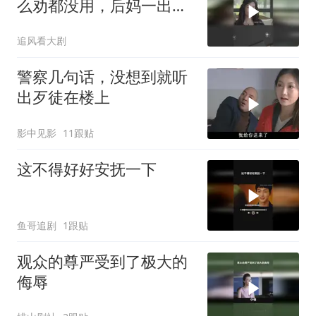
么劝都没用，后妈一出马
立马解决
追风看大剧
警察几句话，没想到就听
出歹徒在楼上
影中见影
11跟贴
这不得好好安抚一下
鱼哥追剧
1跟贴
观众的尊严受到了极大的
侮辱