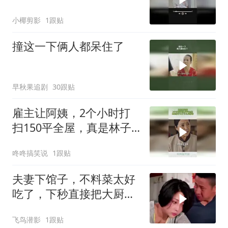
小椰剪影
1跟贴
撞这一下俩人都呆住了
早秋果追剧
30跟贴
雇主让阿姨，2个小时打
扫150平全屋，真是林子
大了什么鸟都有
咚咚搞笑说
1跟贴
夫妻下馆子，不料菜太好
吃了，下秒直接把大厨请
回家
飞鸟潜影
1跟贴