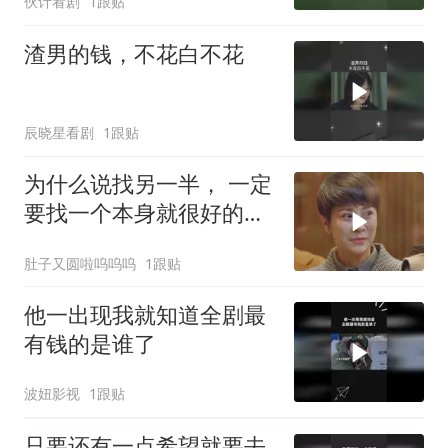
伙计看剧
1跟贴
渣男的钱，不花白不花
辰晓星看剧
1跟贴
为什么说找另一半， 一定
要找一个本身就很好的
人。 而不是只对你好的
肚子又圆啦呜呜呜
1跟贴
人？
他一出现我就知道全剧最
有钱的是谁了
波妞影视
1跟贴
只要还有一点希望就要去