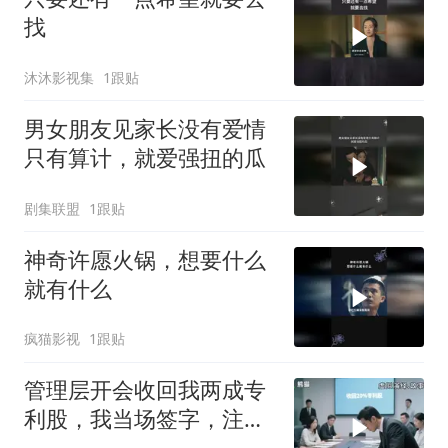
找
沐沐影视集
1跟贴
男女朋友见家长没有爱情
只有算计，就爱强扭的瓜
剧集联盟
1跟贴
神奇许愿火锅，想要什么
就有什么
疯猫影视
1跟贴
管理层开会收回我两成专
利股，我当场签字，注销
核心技术授权，全员慌了