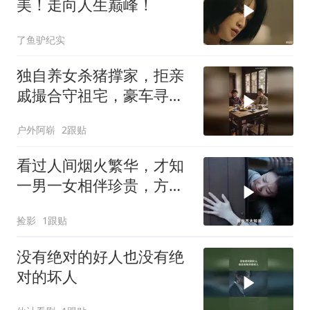
美！走向人生巅峰！
了鱼驴纪实
独自养女杀猪撑家，拒亲
戚撮合守祖宅，豪车寻来
迎转机
户外阿崭
2跟贴
看过人间烟火繁华，才知
一男一女相伴珍贵，方懂
余生温柔美好
捡影
1跟贴
没有绝对的好人也没有绝
对的坏人