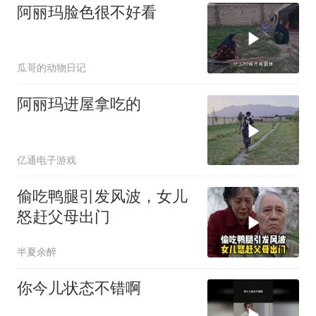
阿丽玛脸色很不好看
瓜哥的动物日记
阿丽玛进屋拿吃的
亿通电子游戏
偷吃鸭腿引发风波，女儿
怒赶父母出门
半夏余醉
你今儿状态不错啊