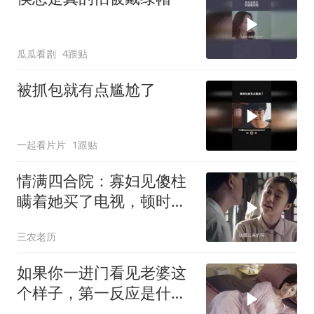
瓜瓜看剧
4跟贴
被抓包就有点尴尬了
一起看片片
1跟贴
情满四合院：寡妇见傻柱
瞒着她买了电视，顿时气
坏了，当场要把电视搬走
三农老历
如果你一进门看见老婆这
个样子，第一反应是什
么！