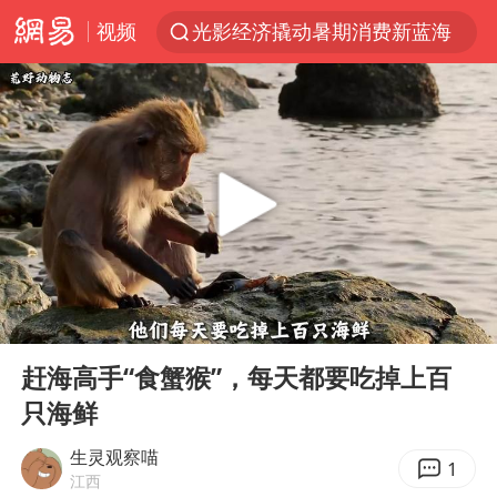
视频
光影经济撬动暑期消费新蓝海
马克·艾伦退出斯诺克中国公开赛
新疆优化调整景区内自驾服务费
上四休三，但降薪1000元，你接受吗？
央视新主播李秋莹孙亚鹏亮相
情侣平潭拍日出坠崖1死1伤
老挝国会主席赛宋蓬逝世
00:00
02:27
黄金牛市回来了吗
Play
Ent
full
茅台部分直营店飞天茅台提价
赶海高手“食蟹猴”，每天都要吃掉上百
只海鲜
全民健身事业高质量发展
台当局重金为“台独”织“皇帝新衣”
生灵观察喵
1
江西