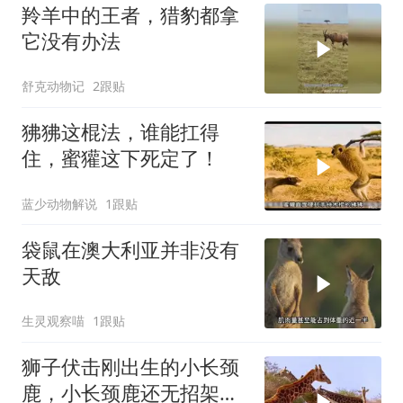
羚羊中的王者，猎豹都拿
它没有办法
舒克动物记
2跟贴
狒狒这棍法，谁能扛得
住，蜜獾这下死定了！
蓝少动物解说
1跟贴
袋鼠在澳大利亚并非没有
天敌
生灵观察喵
1跟贴
狮子伏击刚出生的小长颈
鹿，小长颈鹿还无招架之