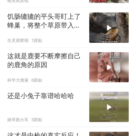
唯美风景线
饥肠辘辘的平头哥盯上了
蜂巢，将整个草原带入了
无尽深渊
生灵观察喵
1跟贴
这就是鹿要不断摩擦自己
的鹿角的原因
科学大搜索
6跟贴
还是小兔子靠谱哈哈哈
姚哥跑火车
3跟贴
这才是中枪的真实反应！