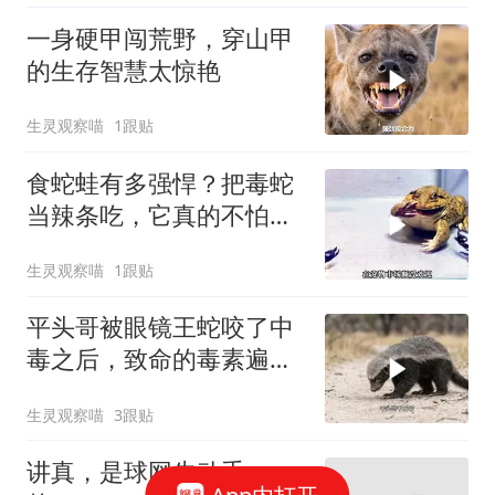
一身硬甲闯荒野，穿山甲
的生存智慧太惊艳
生灵观察喵
1跟贴
食蛇蛙有多强悍？把毒蛇
当辣条吃，它真的不怕蛇
毒吗？
生灵观察喵
1跟贴
平头哥被眼镜王蛇咬了中
毒之后，致命的毒素遍布
全身，让它痛苦不堪
生灵观察喵
3跟贴
讲真，是球网先动手