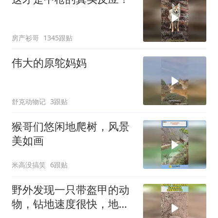
房产衫哥
1345跟贴
伟大的原鸵妈妈
舒克动物记
3跟贴
猴哥们悠闲地爬树，风景
美如画
米高没搞笑
6跟贴
野外发现一只带盔甲的动
物，钻地速度很快，地鼠
都甘拜下风！