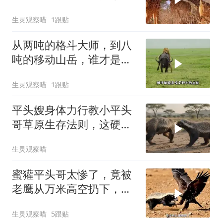
力，太惨了
生灵观察喵
1跟贴
从两吨的格斗大师，到八
吨的移动山岳，谁才是动
物界的单挑之王？
生灵观察喵
1跟贴
平头嫂身体力行教小平头
哥草原生存法则，这硬核
操作颠覆认知
生灵观察喵
蜜獾平头哥太惨了，竟被
老鹰从万米高空扔下，落
入鳄鱼圈
生灵观察喵
5跟贴