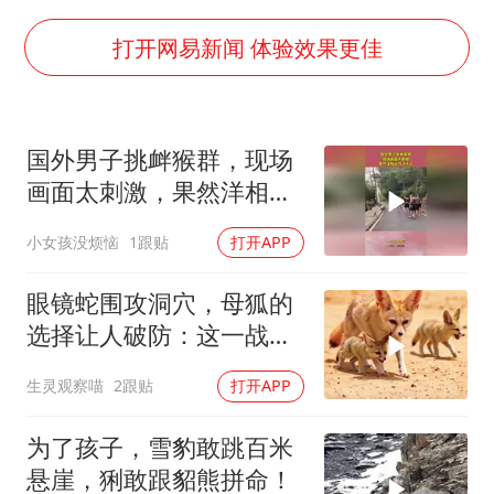
几元成本的AI广告导致千万市值蒸发
《欢迎来龙餐馆》口碑
打开网易新闻 体验效果更佳
白海豚将正面袭击贯穿浙江
酒店回应车内过夜被收150元
国外男子挑衅猴群，现场
杭州全市有序停课
画面太刺激，果然洋相还
商场现钱学森巨幅海报 负责人回应
得洋人出！
小女孩没烦恼
1跟贴
打开APP
乐享全民健身 共筑健康中国
眼镜蛇围攻洞穴，母狐的
选择让人破防：这一战，
没有退路
生灵观察喵
2跟贴
打开APP
为了孩子，雪豹敢跳百米
悬崖，猁敢跟貂熊拼命！