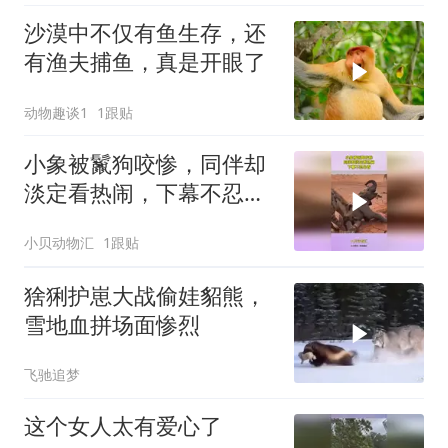
沙漠中不仅有鱼生存，还
有渔夫捕鱼，真是开眼了
动物趣谈1
1跟贴
小象被鬣狗咬惨，同伴却
淡定看热闹，下幕不忍心
看
小贝动物汇
1跟贴
猞猁护崽大战偷娃貂熊，
雪地血拼场面惨烈
飞驰追梦
这个女人太有爱心了