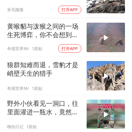
呆毛隆隆
打开APP
黄喉貂与泼猴之间的一场
生死博弈，你不会想到黄
喉貂的实力会如此厉害
奇观世界Mr
1跟贴
打开APP
狼群知难而退，雪豹才是
峭壁天生的猎手
奇观世界Mr
1跟贴
野外小伙看见一洞口，往
里面灌进一瓶水，竟然发
现了这东西！
嗨拍日记
1跟贴