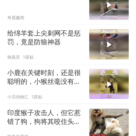
奇观趣闻
给绵羊套上尖刺网不是惩
罚，竟是防狼神器
独孤笑
1跟贴
小鹿在关键时刻，还是很
聪明的，小猴丝毫没有察
觉到危险
小贝动物汇
1跟贴
印度猴子攻击人，但它惹
错了狗，狗将其咬住头部
狠狠甩来甩去太惨