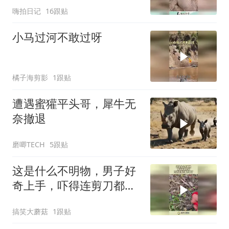
嗨拍日记
16跟贴
小马过河不敢过呀
橘子海剪影
1跟贴
遭遇蜜獾平头哥，犀牛无
奈撤退
磨唧TECH
5跟贴
这是什么不明物，男子好
奇上手，吓得连剪刀都不
要了！
搞笑大蘑菇
1跟贴