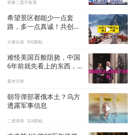
邻家二蛋不靠谱
希望景区都能少一点套
路，多一点真诚！共创良
好旅游环境！
大秦论道
502跟贴
难怪美国百般阻挠，中国
6年前就先看上的东西，
特朗普想要截胡？
凝水文秋
朝导弹部署俄本土？乌方
透露军事信息
二虎涛哥
324跟贴