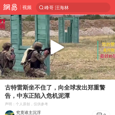
视频
峰哥 汪海林
解锁各地夏日限定体验
西湖突现狂风暴雨 游客瞬间被浇透
男童模仿奥特曼从高处跳下致骨折
富婆带资进组给自己硬加60多场吻戏
河南重大刑事案嫌疑人落网
黄金创今年来最大单周涨幅
00:00
12:04
名创优品一次性内裤 颜面尽失
Play
Ent
full
视频丨中国东方电气集团原党组副书记、董事宋致远被查
古特雷斯坐不住了，向全球发出郑重警
告，中东正陷入危机泥潭
金饰克价一夜涨回1300元
声明：个人原创，仅供参考
梁家辉：到内地拍戏不是北上是回归
究竟谁主沉浮