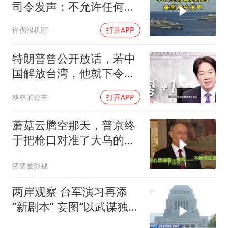
司令发声：不允许任何国
家主宰印太
许侶很机智
打开APP
特朗普曾公开放话，若中
国解放台湾，他就下令轰
炸北京
格林的公主
打开APP
蘑菇云腾空那天，普京终
于把枪口对准了大乌的军
火库
猪猪爱影视
两岸观察 台军演习再添
“新剧本” 妄图“以武谋独”
注定