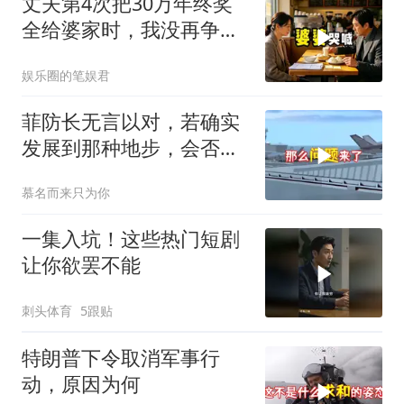
丈夫第4次把30万年终奖
全给婆家时，我没再争
吵，申请驻外5年
娱乐圈的笔娱君
菲防长无言以对，若确实
发展到那种地步，会否上
前线
慕名而来只为你
一集入坑！这些热门短剧
让你欲罢不能
刺头体育
5跟贴
特朗普下令取消军事行
动，原因为何