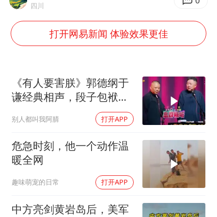
白海豚将正面袭击贯穿浙江
0
四川
酒店回应车内过夜被收150元
打开网易新闻 体验效果更佳
网传《披荆斩棘2026》名单
牛津大学一纸声明甩不了锅
女主硬加吻戏短剧已下架
《有人要害朕》郭德纲于
香港宏福苑火灾或由烟头引起
谦经典相声，段子包袱满
满！
浙江台州《告全体市民书》
别人都叫我阿腈
打开APP
人民的健康、体质、幸福一脉相承
危急时刻，他一个动作温
暖全网
趣味萌宠的日常
打开APP
中方亮剑黄岩岛后，美军