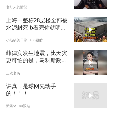
老好人的愤怒
上海一整栋28层楼全部被
水泥封死.b看完你就明白
了..s
小陆搞笑日常
105跟贴
菲律宾发生地震，比天灾
更可怕的是，马科斯政府
无底线挑衅中国
三农老历
讲真，是球网先动手
的！！！
新媒体
40跟贴