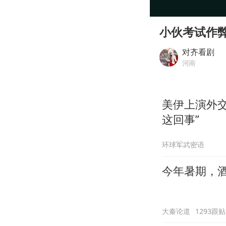
00:00
Play
小伙考试作
对齐看剧
河南
美伊上演外交
这回事”
环球军武密语
今年暑期，
大秦论道
1293跟贴