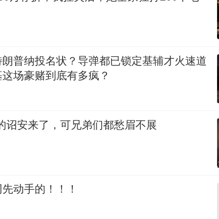
特朗普纳投名状？导弹都已锁定基辅才火速道
基这场豪赌到底有多疯？
想的诏安来了，可兄弟们都愁眉不展
网先动手的！！！