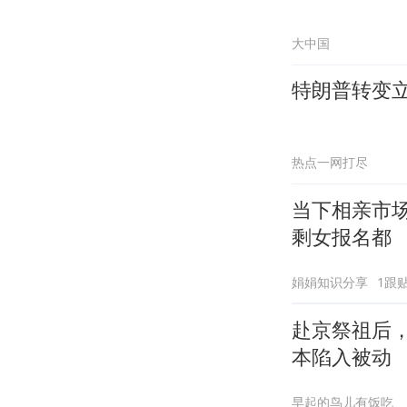
大中国
特朗普转变
热点一网打尽
当下相亲市
剩女报名都
娟娟知识分享
1跟
赴京祭祖后
本陷入被动
早起的鸟儿有饭吃