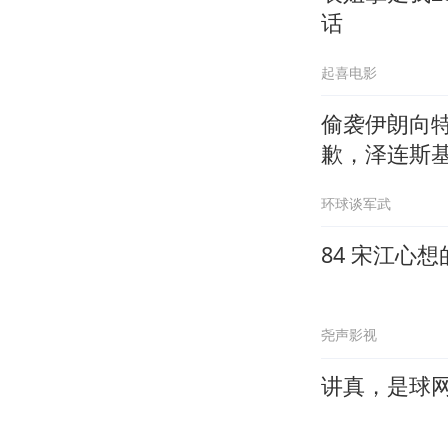
话
起喜电影
偷袭伊朗向
歉，泽连斯
环球谈军武
84 宋江心
尧声影视
讲真，是球