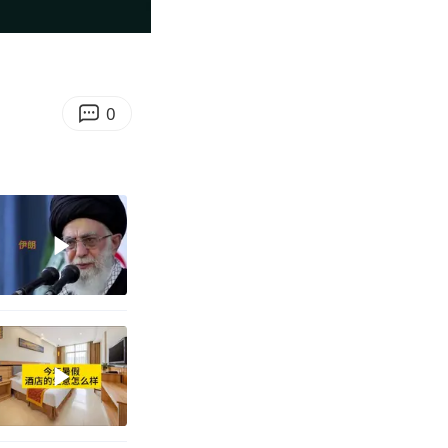
00:57
Enter
fullscreen
0