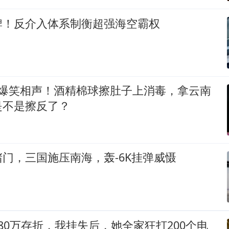
牌！反介入体系制衡超强海空霸权
 爆笑相声！酒精棉球擦肚子上消毒，拿云南
是不是擦反了？
门，三国施压南海，轰-6K挂弹威慑
80万存折，我挂失后，她全家狂打200个电