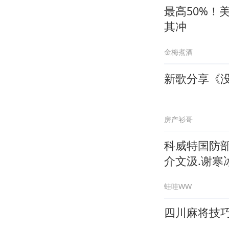
最高50%！
其冲
金梅煮酒
新歌分享《
房产衫哥
科威特国防
介文汲.谢寒冰
蛙哇WW
四川麻将技巧