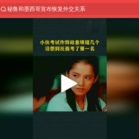
秘鲁和墨西哥宣布恢复外交关系
“电影+”如何激发千亿级消费新活力？
沙特土耳其巴基斯坦签署共同防务协议
台风白海豚实时路径
全球首个长时储能一体化产业园量产
四川宜宾市高县4.9级地震致1人死亡
U17国足三连胜晋级明日之星半决赛
名创优品回应女子吐槽内裤质量差
中国女篮70-67险胜尼日利亚女篮
美股存储板块集体大跌
“今天得有40℃了吧 为啥还不预警”