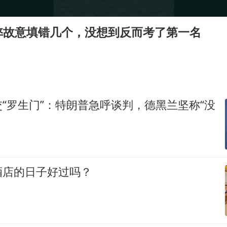
国防部：坚决反制任何闹海挑衅图谋
胡彦斌获《歌手2026》歌王
弊故意填错几个，没想到反而考了第一名
秋天的第一杯奶茶到底有多火
38岁演员求职万岁山NPC成功
我国外贸延续良好增长态势
东航：国内客票提前14天免费退改
“罗生门”：特朗普急呼谈判，德黑兰坚称“没
欧阳娜娜窦靖童好搭
夯实基础开新局
酒店的日子好过吗？