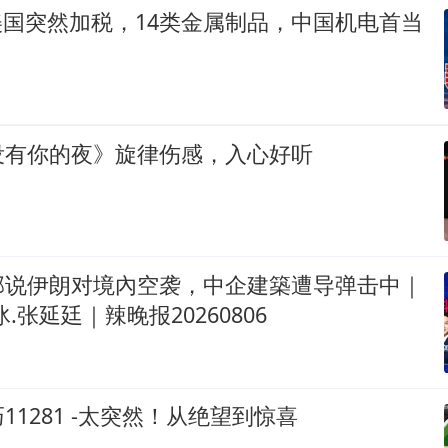
美国突然加税，14类金属制品，中国机电首当
没有你的夜》旋律伤感，入心好听
部说伊朗对境內空袭，中企建築遭导弹击中｜
.张延廷｜辣晚报20260806
11281 -太突然！从绝望到惊喜