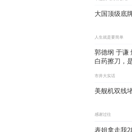
大国顶级底
人生就是要简单
郭德纲 于谦
白药擦刀，
市井大实话
美舰机双线堵
感谢过往
表姐拿走我2