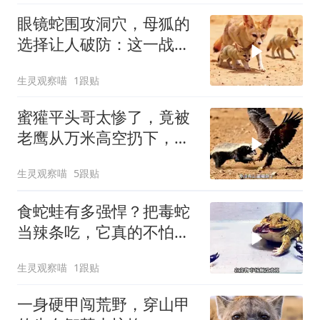
眼镜蛇围攻洞穴，母狐的
选择让人破防：这一战，
没有退路
生灵观察喵
1跟贴
蜜獾平头哥太惨了，竟被
老鹰从万米高空扔下，落
入鳄鱼圈
生灵观察喵
5跟贴
食蛇蛙有多强悍？把毒蛇
当辣条吃，它真的不怕蛇
毒吗？
生灵观察喵
1跟贴
一身硬甲闯荒野，穿山甲