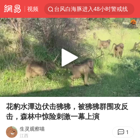
视频
台风白海豚进入48小时警戒线
中方回应是否在太平洋海底开采稀土
台风白海豚影响中国已成定局
佛得角门将亮相智利俱乐部主场
U17国足1分钟轰2球
宇树科技发行价格150.80元/股
五粮液渠道价一箱上涨近百元
00:00
02:06
法国下周开始禁止未经同意的电话营销
Play
Ent
full
“深圳地面沉降致车辆损坏”不实
花豹水潭边伏击狒狒，被狒狒群围攻反
击，森林中惊险刺激一幕上演
24小时不关空调 电费会更低吗
把党建设得更加坚强有力
生灵观察喵
1
江西