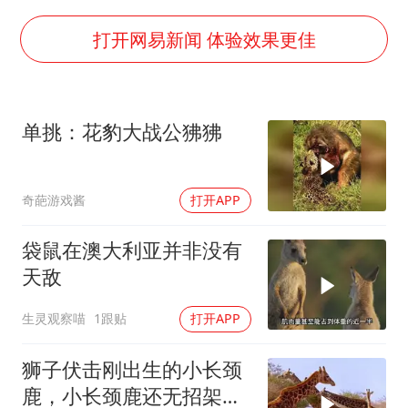
宇树科技王兴兴身家有望超200亿元
村民谈“梅姨”：叫的其实是“媒姨”
打开网易新闻 体验效果更佳
中国养老床位“三连降”
贵州轮胎子公司获美国退税8136万
单挑：花豹大战公狒狒
郑国霖回应去景区上班被保安拦下
奋进开新局 实干挑大梁
奇葩游戏酱
打开APP
袋鼠在澳大利亚并非没有
天敌
生灵观察喵
1跟贴
打开APP
狮子伏击刚出生的小长颈
鹿，小长颈鹿还无招架之