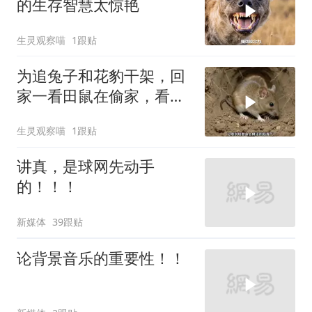
的生存智慧太惊艳
生灵观察喵
1跟贴
为追兔子和花豹干架，回
家一看田鼠在偷家，看平
头姐如何应对
生灵观察喵
1跟贴
讲真，是球网先动手
的！！！
新媒体
39跟贴
论背景音乐的重要性！！