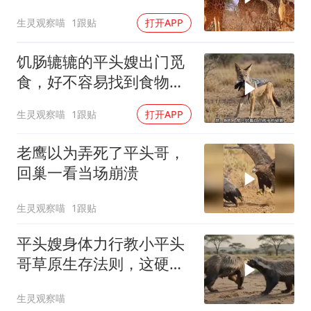
力，太惨了
生灵观察喵
1跟贴
打开APP
饥肠辘辘的平头嫂出门觅
食，好不容易找到食物，
却被胡狼打劫
生灵观察喵
1跟贴
打开APP
老鹰以为弄死了平头哥，
回巢一看当场崩溃
生灵观察喵
1跟贴
平头嫂身体力行教小平头
哥草原生存法则，这硬核
操作颠覆认知
生灵观察喵