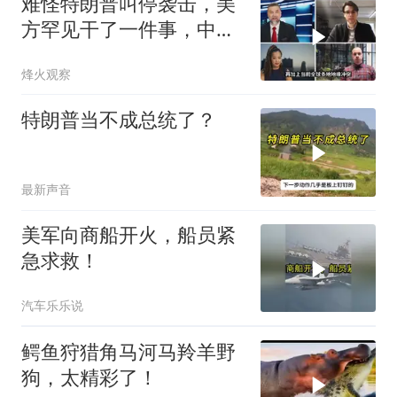
难怪特朗普叫停袭击，美
方罕见干了一件事，中方
智库预测有事发生
烽火观察
特朗普当不成总统了？
最新声音
美军向商船开火，船员紧
急求救！
汽车乐乐说
鳄鱼狩猎角马河马羚羊野
狗，太精彩了！