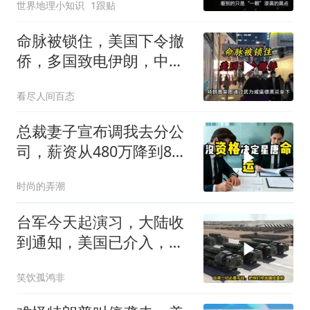
世界地理小知识
1跟贴
命脉被锁住，美国下令撤
侨，多国致电伊朗，中国
两大判断全部成真
看尽人间百态
总裁妻子宣布调我去分公
司，薪资从480万降到8
万，我递交辞呈
时尚的弄潮
台军今天起演习，大陆收
到通知，美国已介入，日
本涉台表述也变了
笑饮孤鸿非