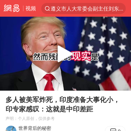
视频
遵义市人大常委会副主任刘东明被查
夜幕落下 运动上场
泰交通部副部长回应中国游客遭歧视
Meta被判支付5.67亿美元
1岁宝宝碰坏纸巾盒 宝妈被索赔924元
男子结婚8年3个女儿均非亲生
中信证券：预计铜板块将迎来共振上涨
00:00
07:04
台风白海豚逼近 暴雨大暴雨来袭
Play
Ent
full
“空调24小时开着更省电”不实
多人被美军炸死，印度准备大事化小，
印专家感叹：这就是中印差距
公司“上四休三”但要降薪1000元
声明：个人原创，仅供参考
47岁妈妈突然产女 26岁女儿：很震惊
世界背后的秘密