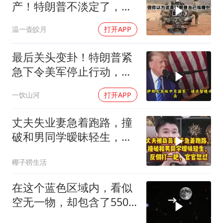
产！特朗普不淡定了，被
我"
死死捏住七寸
温一壶皎月
打开APP
最后关头变卦！特朗普紧
急下令美军停止行动，他
认清了残酷的现实！
一饮山河
打开APP
丈夫失业妻急着跑路，撞
破和男同学暧昧轻生，反
倒打一耙官官怒怼
椰子唠生活
在这个蓝色区域内，看似
空无一物，却包含了5500
个星系！