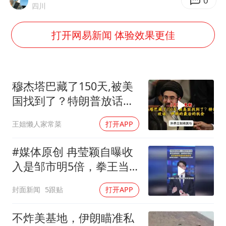
OpenAI为免费用户升级GPT-5.6 Luna
0
四川
“中国蔬菜之乡”最高温达41.8℃
打开网易新闻 体验效果更佳
段绚竞因公牺牲 年仅44岁
日本广岛民众举行游行反对政府行径
27岁女子成组织卖淫集团主犯被通缉
穆杰塔巴藏了150天,被美
97岁英国奶奶飞上天再破吉尼斯纪录
国找到了？特朗普放话：
伊朗的最后的机会
女子开一天一夜空调后二氧化碳中毒
王姐懒人家常菜
打开APP
奋进开新局 实干挑大梁
#媒体原创 冉莹颖自曝收
入是邹市明5倍，拳王当
场核实：连续数月零收
封面新闻
5跟贴
打开APP
入，冉莹颖称希望他支棱
起来，邹市明力挺妻
不炸美基地，伊朗瞄准私
子："没有她就没有今天的