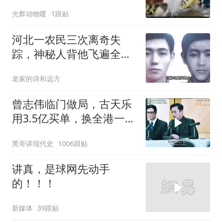
光辉动物暖
1跟贴
河北一农民三次离奇失
踪，神秘人背他飞遍全中
国，幕后真相是什么
老家的诗和远方
曾志伟临门做局，古天乐
用3.5亿买单，换全港一声
佩服！
黑哥讲现代史
1006跟贴
讲真，是球网先动手
的！！！
新媒体
39跟贴