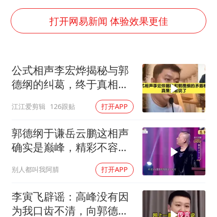
国防部：坚决反制任何闹海挑衅图谋
宇树科技中一签需缴款7.54万元
打开网易新闻 体验效果更佳
两名乘客在飞机上因调节座椅起冲突
女儿为争财产堵门阻挠父亲出殡
公式相声李宏烨揭秘与郭
今日立秋你咬秋了吗
德纲的纠葛，终于真相大
夯实基础开新局
白！
江江爱剪辑
126跟贴
打开APP
郭德纲于谦岳云鹏这相声
确实是巅峰，精彩不容错
过！
别人都叫我阿腈
打开APP
李寅飞辟谣：高峰没有因
为我口齿不清，向郭德纲