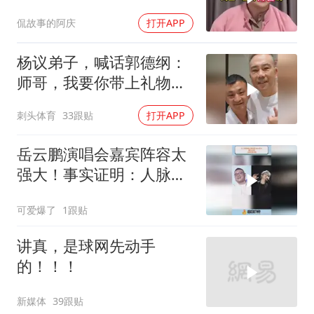
提出来要开除我
侃故事的阿庆
打开APP
杨议弟子，喊话郭德纲：
师哥，我要你带上礼物，
给我师父赔礼道歉
刺头体育
33跟贴
打开APP
岳云鹏演唱会嘉宾阵容太
强大！事实证明：人脉就
是命脉！
可爱爆了
1跟贴
讲真，是球网先动手
的！！！
新媒体
39跟贴