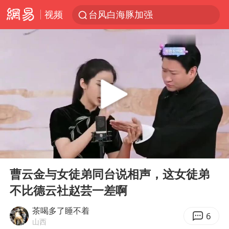
视频
台风白海豚加强
日本试射“战斧”导弹，国防部回应
曝韩国足协为外籍裁判员安排色情招待
刘国正说向鹏打得很窝囊
四川宜宾市高县4.9级地震致1人死亡
向鹏0-3不敌张本智和
“新疆阿勒泰八月能滑雪”不实
00:00
31:11
我国外贸延续良好增长态势
Play
Ent
full
山东一元代青花杯离奇失踪
曹云金与女徒弟同台说相声，这女徒弟
不比德云社赵芸一差啊
陈幸同晋级WTT横滨冠军赛8强
广东雷州通报特教老师招聘违规事件
茶喝多了睡不着
6
山西