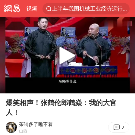
视频
上半年我国机械工业经济运行稳中有进
台风白海豚加强
官方通报教师招聘笔试前13名被淘汰
国防部回应日本试射“战斧”导弹
广东雷州通报特教老师招聘违规事件
A股三大股指收涨
“立秋的第一杯奶茶”又爆单了
00:00
18:40
泰国校园枪击案死亡人数升至7人
Play
Ent
full
泰国枪击案凶手先杀祖父母后行凶
爆笑相声！张鹤伦郎鹤焱：我的大官
人！
宇树科技中一签需缴款7.54万元
国防部：坚决反制任何闹海挑衅图谋
茶喝多了睡不着
2
山西