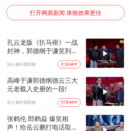
四川宜宾市高县发生4.9级地震
台湾海峡南口北上船舶实施交通管制
打开网易新闻 体验效果更佳
“新疆阿勒泰八月能滑雪”不实
江苏发布台风蓝色预警
孔云龙版《扒马褂》一战
向鹏0-3不敌张本智和
封神，郭德纲于谦笑到失
今日立秋你咬秋了吗
控
别人都叫我阿腈
打开APP
东方之约 相约未来
高峰于谦郭德纲德云三大
元老载入史册的一段!
别人都叫我阿腈
打开APP
张鹤伦 郎鹤焱 爆笑相
声！给岳云鹏打电话取