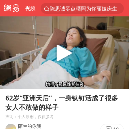
视频
陈思诚零点晒照为佟丽娅庆生
郑丽文：台湾从来没有“独立”过
商场现钱学森巨幅海报 负责人回应
几元成本的AI广告导致千万市值蒸发
情侣在平潭拍日出时坠崖致一死一伤
老挝国会主席赛宋蓬逝世
购飞机票7分钟后退票被扣2022元
00:00
07:04
白海豚将正面袭击贯穿浙江
Play
Ent
full
酒店回应车内过夜被收150元
62岁“亚洲天后”，一身钛钉活成了很多
女人不敢做的样子
酒店花洒现排泄物住客索赔遭拒
声明：个人原创，仅供参考
杭州全市有序停课
陌生的你我