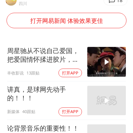
夏日经济乘“热”而上 消费市场向“新”而行
18
四川
36岁男演员成景区NPC后人气爆棚
打开网易新闻 体验效果更佳
新疆优化调整景区内自驾服务费
检测列车撞人致11死2伤 涉事单位被罚
宇树王兴兴被问了360多个问题
周星驰从不说自己爱国，
乐享全民健身 共筑健康中国
把爱国情怀揉进胶片，用
作品诠释拳拳之心
丰收影说
13跟贴
打开APP
讲真，是球网先动手
的！！！
新媒体
40跟贴
打开APP
论背景音乐的重要性！！