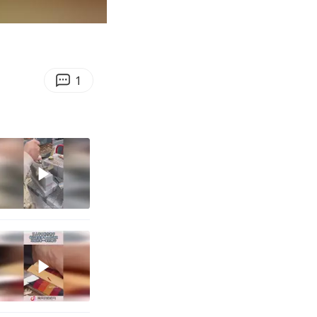
00:17
Enter
fullscreen
1