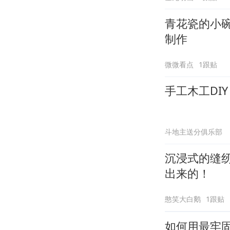
青花瓷的小
制作
微微看点
1跟贴
手工木工DI
斗地主送分俱乐部
沉浸式的缝
出来的！
憨笑大白鹅
1跟贴
如何用最牢