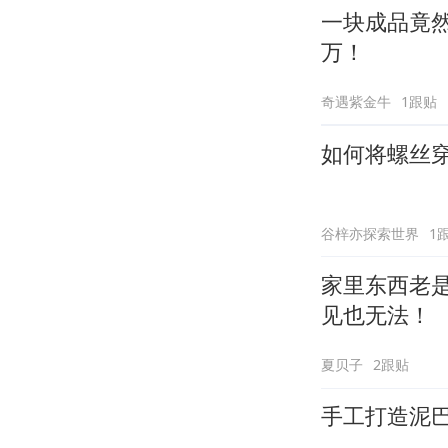
一块成品竟然
万！
奇遇紫金牛
1跟贴
如何将螺丝穿
谷梓亦探索世界
1
家里东西老
见也无法！
夏贝子
2跟贴
手工打造泥