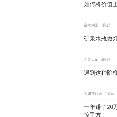
如何将价值
金龙动画
2跟贴
矿泉水瓶做
闪光日记
3跟贴
遇到这种阶
大姐在旅途
1跟贴
一年赚了2
惊甲方！