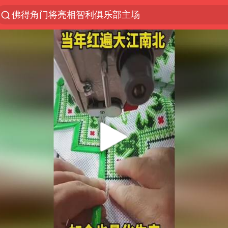
佛得角门将亮相智利俱乐部主场
以“新”破局 首发经济点亮城市消费活力
中方回应是否在太平洋海底开采稀土
陈熠被张本美和连扳三局逆转
看守所辅警收受10万获刑1年
宇树科技发行价格150.80元/股
U17国足1分钟轰2球
法国将禁止“未经同意的电话营销”
吉林一“温度计大楼”读数爆表
五粮液渠道价一箱上涨近百元
贵州轮胎子公司获美国退税8136万