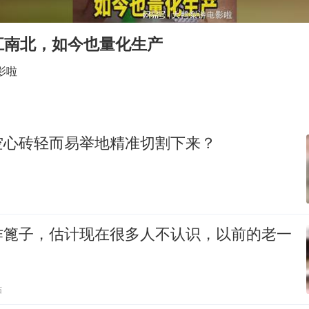
CIA被曝已秘密设立古巴工作组
我国编制完成新版全月地质图
江南北，如今也量化生产
郑国霖回应去景区上班被保安拦下
影啦
深圳地面沉降致车辆损坏系谣言
外交部发言人就广岛核爆81周年等答记者问
首次证实！“胶球”存在
空心砖轻而易举地精准切割下来？
东方甄选被判赔偿江小白30万元
奋进开新局 实干挑大梁
作篦子，估计现在很多人不认识，以前的老一
贴