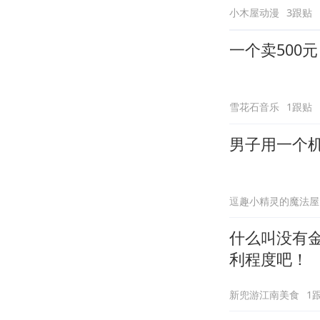
小木屋动漫
3跟贴
一个卖500
雪花石音乐
1跟贴
男子用一个
逗趣小精灵的魔法屋
什么叫没有
利程度吧！
新兜游江南美食
1