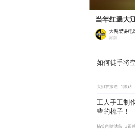
00:00
Play
当年红遍大
大鸭梨讲电
河南
如何徒手将
大姐在旅途
1跟贴
工人手工制
辈的梳子！
搞笑的咕咕鸟
3跟