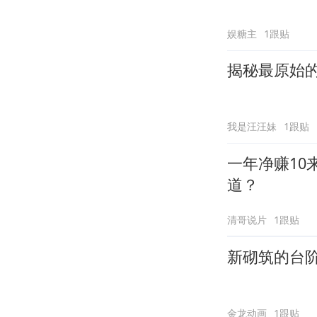
娱糖主
1跟贴
揭秘最原始
我是汪汪妹
1跟贴
一年净赚10
道？
清哥说片
1跟贴
新砌筑的台
金龙动画
1跟贴