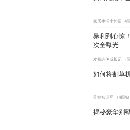
家居生活小妙招
4
暴利到心惊！
次全曝光
麦修肉伊成长记
1
如何将割草
蓝鲸知识局
14跟贴
揭秘豪华别