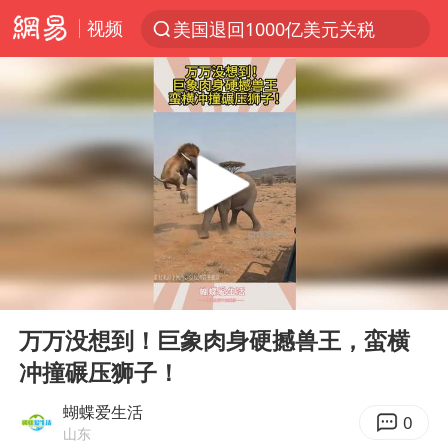
视频
美国退回1000亿美元关税
探寻“技能+”促就业创业新路
李亚鹏向地铁吐血女孩捐99999元
被泰航拒载中国乘客：免费改签没兑现
台风白海豚可能在浙江登陆
38岁山东财大教授刘海明逝世
因凡蒂诺首次公开道歉
00:00
00:13
13岁少年白天写作业晚上夜市炒粉
Play
Ent
full
《Monica》填词人黎彼得去世
万万没想到！巨象肉身硬撼兽王，蛮横
冲撞碾压狮子！
FIFA官方支持因凡蒂诺
陕西柞水遭遇暴雨五千余户群众转移
蝴蝶爱生活
0
山东