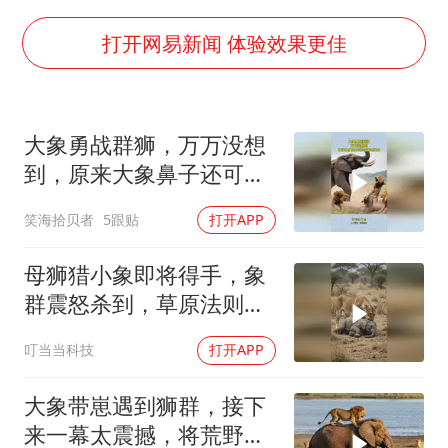
谷歌首席科学家Jeff Dean离职创业
人贩子“梅姨”真实姓名曝光
打开网易新闻 体验效果更佳
如何把百年大党建设得更加坚强有力
一枚俄导弹都没击落 泽连斯基发声
大象勇战群狮，万万没想
多专业取消艺考 文化工作者要有文化
到，原来大象鼻子还可以
“银行午休1.5小时”留个窗口行不行
这样用
笑海拾贝者
5跟贴
打开APP
41岁女子为鼓励女儿考上985研究生
总书记关心百姓身边这些民生大事
母狮猎小象即将得手，象
群震怒杀到，草原法则瞬
间逆转
叮当当科技
打开APP
大象带崽遇到狮群，接下
来一幕太震撼，将荒野规