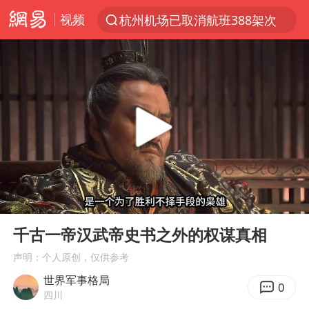
视频
杭州机场已取消航班388架次
上半年我国经营主体结构持续优化
于东来回应胖东来近25年老店年底关闭
《披荆斩棘2026》阵容官宣
中国籍豪华游艇富商之子在泰国被杀
白海豚北上或致京津冀暴雨
美将每月供乌爱国者拦截导弹
00:00
11:10
《龙餐馆》 冲奖
Play
Ent
full
世界第1特鲁姆普斯诺克中国赛一轮游
千古一帝汉武帝史书之外的权谋真相
上门女婿出轨女邻居多年被判重婚罪
声明：个人原创，仅供参考
世界军事格局
新疆一婚礼线上邀请引热议
0
四川