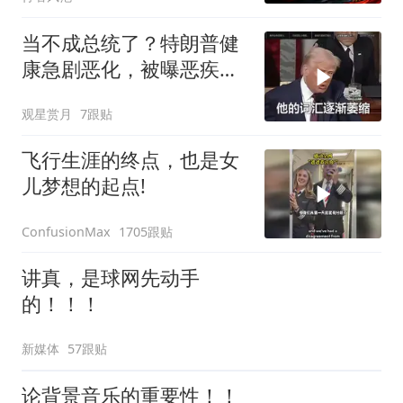
当不成总统了？特朗普健
康急剧恶化，被曝恶疾缠
身，比拜登还严重
观星赏月
7跟贴
飞行生涯的终点，也是女
儿梦想的起点!
1705跟贴
ConfusionMax
讲真，是球网先动手
的！！！
新媒体
57跟贴
论背景音乐的重要性！！