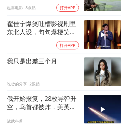
间傻眼
起喜电影
8跟贴
打开APP
翟佳宁爆笑吐槽影视剧里
东北人设，句句爆梗笑点
密集，这段建
打开APP
我只是出差三个月
吃货的分享
2跟贴
俄开始报复，28枚导弹升
空，乌首都被炸，美英法
德失声
战武科普