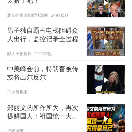
太狠了吧？
北京作家编剧肥猪满圈
2491跟贴
男子独自霸占电梯阻碍众
人出行，监控记录全过程
懒大王教剪辑
1122跟贴
中美峰会前，特朗普被传
或将出尔反尔
下次再见吧
郑丽文的所作所为，再次
提醒国人：祖国统一大
业，终究得靠自己！
行者风范