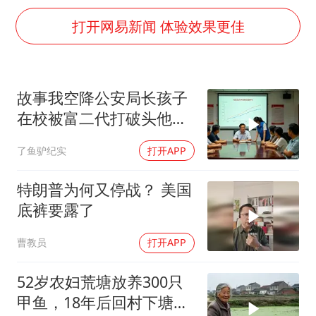
香港刷新1884年以来最高气温纪录
打开网易新闻 体验效果更佳
国足U17与阿森纳决赛取消 并列冠军
构建更高水平的全民健身公共服务体系
云南一男子胃中取出180颗铁钉
故事我空降公安局长孩子
景区回应“麦积山石窟看完需2000元”
在校被富二代打破头他爹
曹颖儿子首次演长剧
叫嚣开个价
了鱼驴纪实
打开APP
以军士兵把枪口对准中国记者
特朗普为何又停战？ 美国
奋力开创中国式现代化建设新局面
底裤要露了
曹教员
打开APP
52岁农妇荒塘放养300只
甲鱼，18年后回村下塘瞬