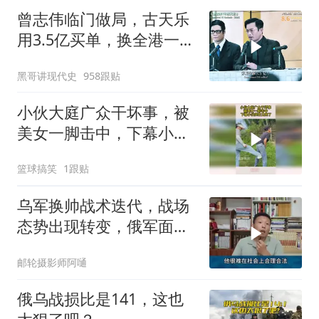
曾志伟临门做局，古天乐
用3.5亿买单，换全港一声
佩服！
黑哥讲现代史
958跟贴
小伙大庭广众干坏事，被
美女一脚击中，下幕小伙
实在太疼了
篮球搞笑
1跟贴
乌军换帅战术迭代，战场
态势出现转变，俄军面临
严峻兵员压力
邮轮摄影师阿嗵
俄乌战损比是141，这也