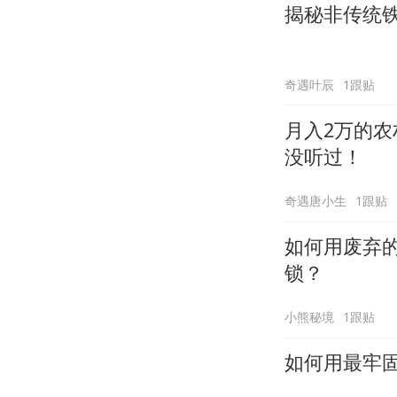
揭秘非传统
奇遇叶辰
1跟贴
月入2万的农
没听过！
奇遇唐小生
1跟贴
如何用废弃
锁？
小熊秘境
1跟贴
如何用最牢