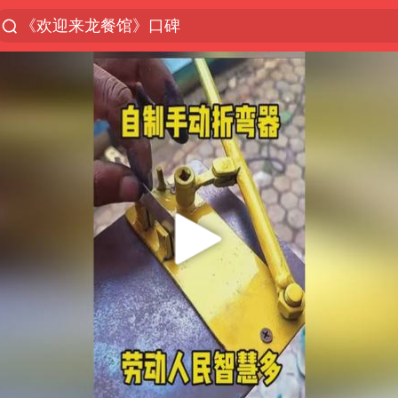
《欢迎来龙餐馆》口碑
光影经济撬动暑期消费新蓝海
西湖突现狂风暴雨 游客瞬间被浇透
视频丨中国东方电气集团原党组副书记、董事宋致远
“不怕六爷挂得多 就怕六爷挂一颗”
杭州全市有序停课
直击东北超：哈尔滨vs通辽
香港宏福苑火灾或由烟头引起
永和豆浆创始人林炳生去世
白海豚将正面袭击贯穿浙江
商场现钱学森巨幅海报 负责人回应