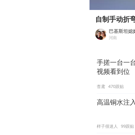
00:00
Play
自制手动折
巴基斯坦媳
河南
手搓一台一
视频看到位
杳鸢
470跟贴
高温铜水注
样子很迷人
99跟贴