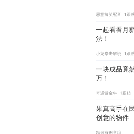
恩意搞笑配音
1跟
一起看看月
法！
小龙拳击解说
1跟
一块成品竟然
万！
奇遇紫金牛
1跟贴
果真高手在
创意的物件
精致有创意哦