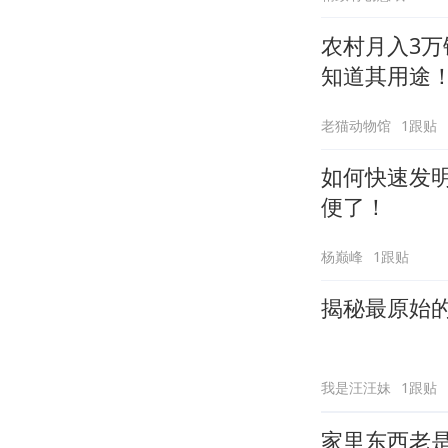
农村月入3
知道其用途
老猫动物馆
1跟贴
如何快速发
便了！
杨巅峰
1跟贴
揭秘最原始
我是汪汪妹
1跟贴
家里东西老