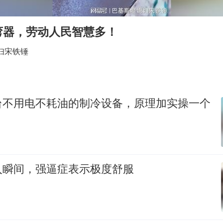
36岁男演员成景区NPC后人气爆棚
郑丽文：台湾从来没有“独立”过
弯器，劳动人民智慧多！
几元成本的AI广告导致千万市值蒸发
妇宋铁锤
浙江台州《告全体市民书》
酒店回应车内过夜被收150元
梁家辉百花奖演讲落泪
台不用电不耗油的制冷设备，原理加实操一个
大V：马科斯把路走绝了
乐享全民健身 共筑健康中国
入瞬间，强逼症表示极度舒服