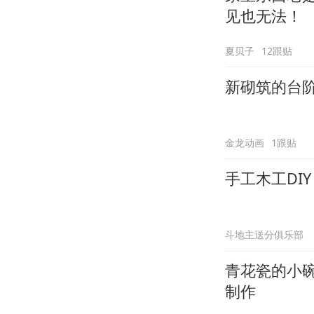
见也无法！
夏贝子
12跟贴
新砌筑的台
金龙动画
1跟贴
手工木工DI
斗地主送分俱乐部
青花瓷的小
制作