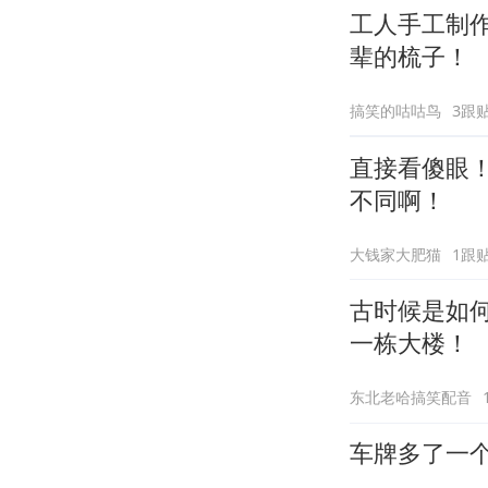
工人手工制
辈的梳子！
搞笑的咕咕鸟
3跟
直接看傻眼
不同啊！
大钱家大肥猫
1跟
古时候是如
一栋大楼！
东北老哈搞笑配音
车牌多了一