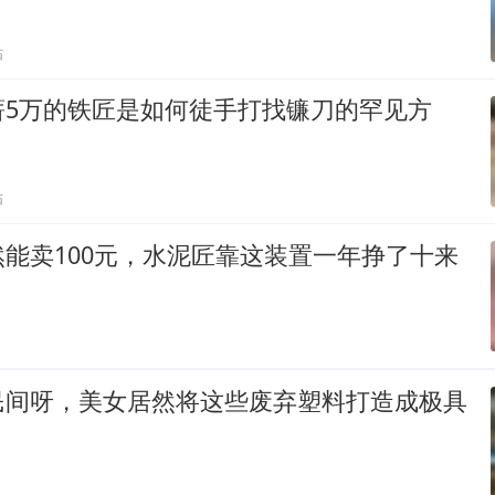
贴
薪5万的铁匠是如何徒手打找镰刀的罕见方
贴
能卖100元，水泥匠靠这装置一年挣了十来
民间呀，美女居然将这些废弃塑料打造成极具