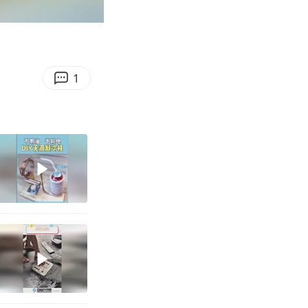
00:19
Enter
fullscreen
1