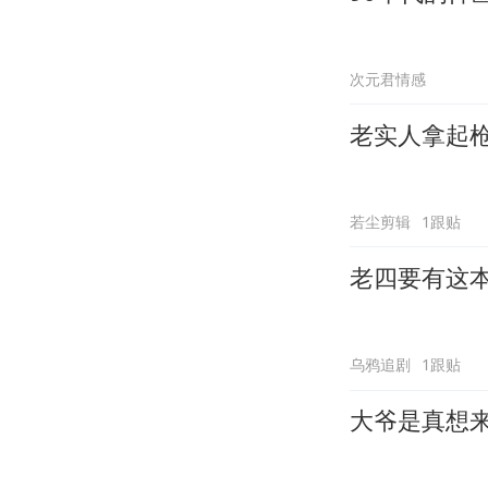
次元君情感
老实人拿起
若尘剪辑
1跟贴
老四要有这
乌鸦追剧
1跟贴
大爷是真想