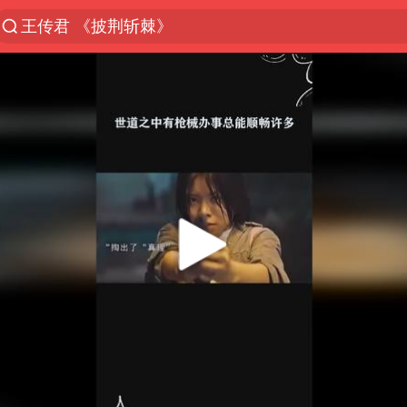
王传君 《披荆斩棘》
上海：5号线16号线浦江线全线停运
白海豚预计将在浙江苍南到三门一带登陆
今日15时起福州地铁高架区段停运
国足U17与阿森纳决赛取消 并列冠军
王艺迪2-4不敌张本美和止步4强
上门女婿出轨女邻居多年被判重婚罪
2025年小学教师减少13.19万
王艺迪无缘横滨赛决赛
泰国：高度重视中国游客旅游体验
上海大部迎大暴雨