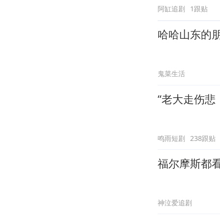
阿缸追剧
1跟贴
哈哈山东的
鬼菜生活
“老大走伤悲
鸣雨短剧
238跟贴
福尔摩斯都
神泣爱追剧