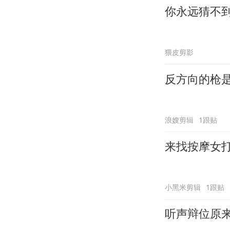
你永远猜不
猥皮剪影
反方向的枪
浪嫂剪辑
1跟贴
来找按摩女
小黑米剪辑
1跟贴
听声辩位原