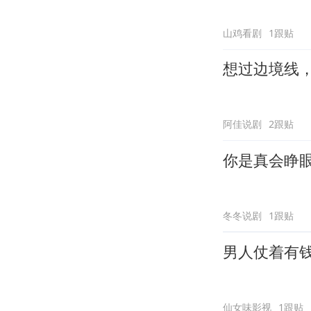
山鸡看剧
1跟贴
想过边境线
阿佳说剧
2跟贴
你是真会睁
冬冬说剧
1跟贴
男人仗着有
仙女味影视
1跟贴