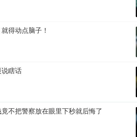
，就得动点脑子！
眼说瞎话
钱竟不把警察放在眼里下秒就后悔了