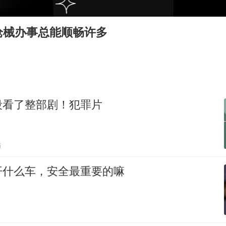
《龙餐馆》 冲奖
蒯曼挺进WTT横滨冠军赛女单四强
枪械办事总能顺畅许多
以军士兵把枪口对准中国记者
笔试第一被劝弃考涉事副校长被撤职
白海豚5次眼壁置换
构建更高水平的全民健身公共服务体系
段看了整部剧！犯罪片
贴
开什么车，安全最重要的嘛