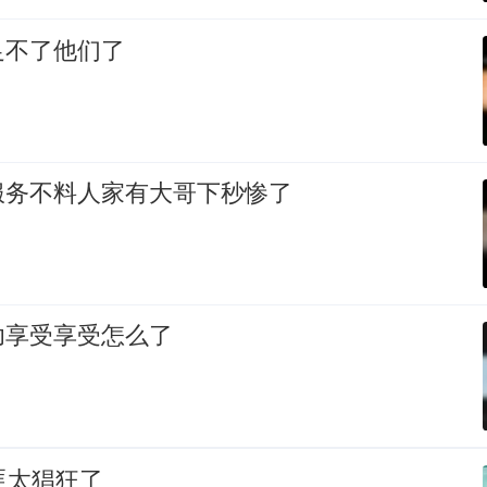
足不了他们了
服务不料人家有大哥下秒惨了
功享受享受怎么了
匪太猖狂了