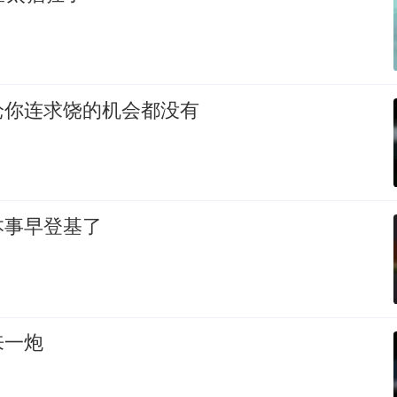
枪你连求饶的机会都没有
本事早登基了
来一炮