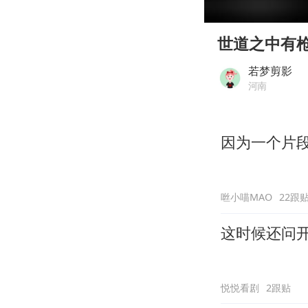
00:00
Play
世道之中有
若梦剪影
河南
因为一个片
咝小喵MAO
22跟
这时候还问
悦悦看剧
2跟贴