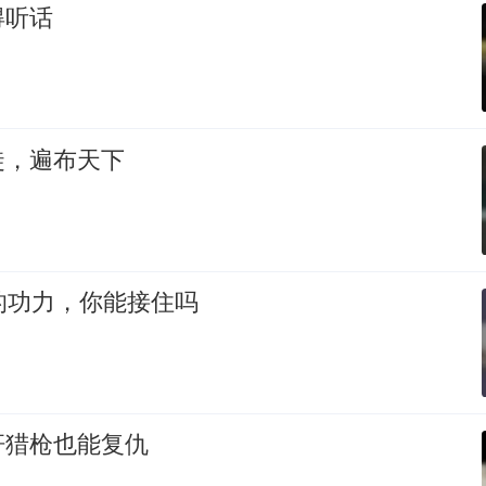
得听话
徒，遍布天下
的功力，你能接住吗
杆猎枪也能复仇