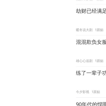
劫财已经满
暖冬说大剧
1跟贴
混混欺负女
雄心心追剧
1跟贴
练了一辈子
今夕影视
1跟贴
90年代的悍