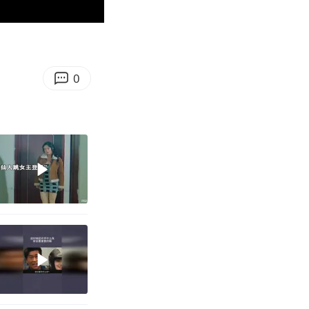
00:37
Enter
fullscreen
0