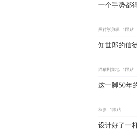
一个手势都
黑衬衫剪辑
1跟贴
知世郎的信
猫猫剧集地
1跟贴
这一脚50年
秋影
1跟贴
设计好了一