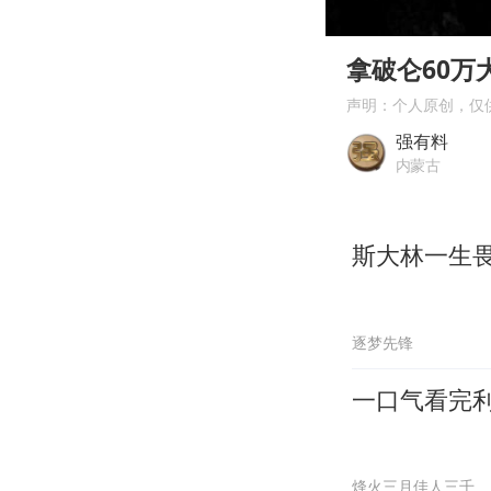
00:00
Play
拿破仑60万
声明：个人原创，仅
强有料
内蒙古
斯大林一生
逐梦先锋
一口气看完
烽火三月佳人三千