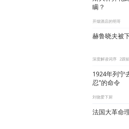
瞒？
开烟酒店的明哥
赫鲁晓夫被
深度解读词序
2跟
1924年列
忍”的命令
刘饶爱下厨
法国大革命