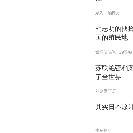
精彩一触即发
胡志明的抉
国的殖民地
娱乐喵喵说
39跟贴
苏联绝密档
了全世界
刘饶爱下厨
其实日本原计
牛马搞笑