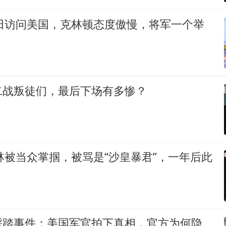
浩田访问美国，克林顿态度傲慢，将军一个举
二战叛徒们，最后下场有多惨？
大林被当众掌掴，被骂是“沙皇暴君”，一年后此
踩踏事件：美国军官拍下真相，官方为何隐