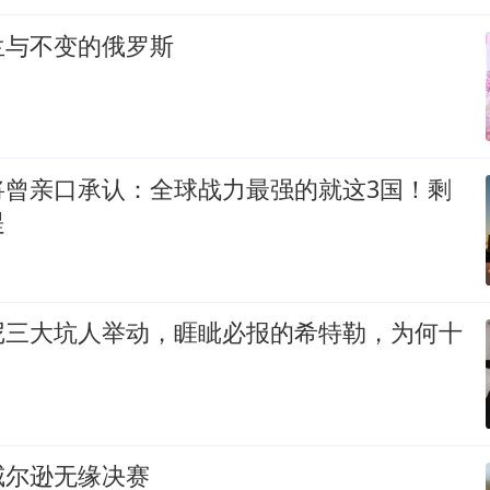
兰与不变的俄罗斯
将曾亲口承认：全球战力最强的就这3国！剩
提
尼三大坑人举动，睚眦必报的希特勒，为何十
威尔逊无缘决赛