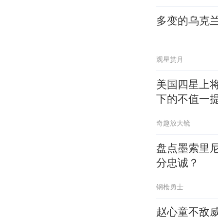
多变的乌克
观星赏月
美国四星上
下的不值一
奇趣放大镜
盘点墨索里
分忠诚？
钢枪勇士
赵心童不敌