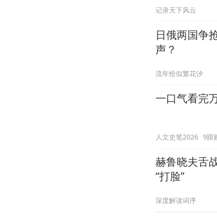
记录天下风云
日俄两国争抢
声？
流年恰似繁花汐
一口气看完万
人文史笔2026
9跟
赫鲁晓夫舌
“打脸”
深度解读词序