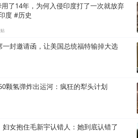
华用了14年，为何入侵印度打了一次就放弃
印度 #历史
跟贴
主席一封邀请函，让美国总统福特输掉大选
50颗氢弹炸出运河：疯狂的犁头计划
鲜，妇女抱住毛新宇认错人：她到底认错了