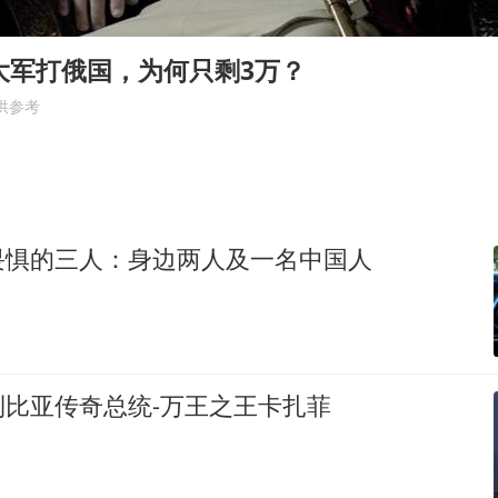
国防部：中国军队坚决反制任何闹海挑衅图谋
国乒男单横滨冠军赛全军覆没
大军打俄国，为何只剩3万？
38岁演员求职万岁山NPC成功
供参考
“新疆阿勒泰八月能滑雪”不实
日本试射“战斧”导弹，国防部回应
胡彦斌韩磊 谁帮谁
畏惧的三人：身边两人及一名中国人
夯实基础开新局
利比亚传奇总统-万王之王卡扎菲