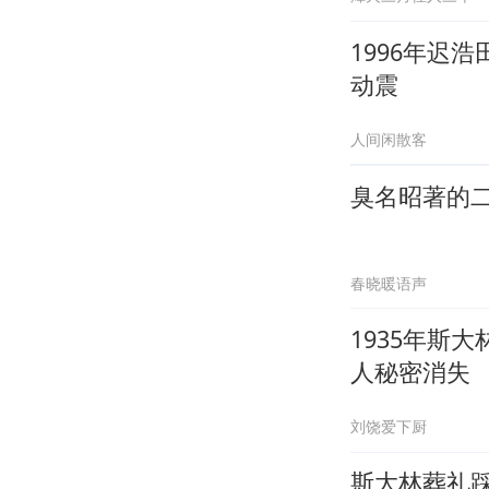
1996年迟
动震
人间闲散客
臭名昭著的
春晓暖语声
1935年斯
人秘密消失
刘饶爱下厨
斯大林葬礼