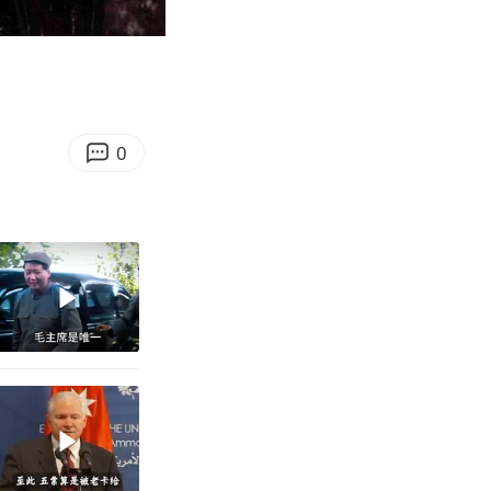
05:34
Enter
fullscreen
0