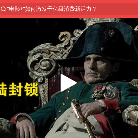
“电影+”如何激发千亿级消费新活力？
全球首个长时储能一体化产业园量产
台风白海豚已进入24小时警戒线
中国女篮70-67险胜尼日利亚女篮
名创优品回应女子吐槽内裤质量差
四川宜宾市高县4.9级地震致1人死亡
台风白海豚或吞并鲸鱼 登陆地点更新
胜宏科技：股票交易异常波动
出口禁令驱动有色板块大涨
秋天的第一杯奶茶到底有多火
U17国足点球大战淘汰河床晋级决赛