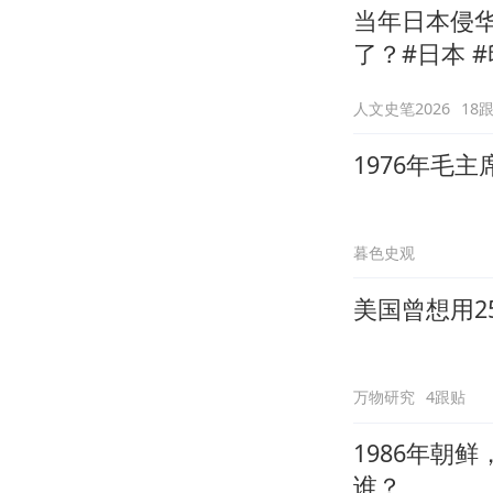
当年日本侵
了？#日本 #
人文史笔2026
18
1976年毛
暮色史观
美国曾想用2
万物研究
4跟贴
1986年朝
谁？